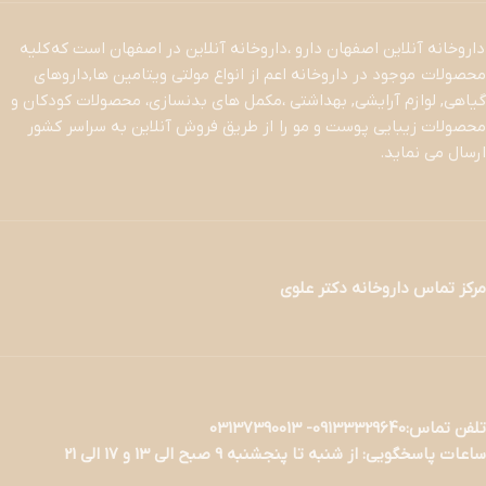
داروخانه آنلاین اصفهان دارو ،داروخانه آنلاین در اصفهان است که کلیه
محصولات موجود در داروخانه اعم از انواع مولتی ویتامین ها,داروهای
گیاهی, لوازم آرایشی, بهداشتی ،مکمل های بدنسازی، محصولات کودکان و
محصولات زیبایی پوست و مو را از طریق فروش آنلاین به سراسر کشور
ارسال می نماید.
مرکز تماس داروخانه دکتر علوی
تلفن تماس:09133329640- 03137390013
ساعات پاسخگویی: از شنبه تا پنجشنبه 9 صبح الی 13 و 17 الی 21