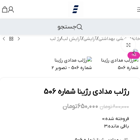
رد کردن به ناوبری
رد کردن به محتوای اصلی
جستجو
مشاهده 360 درجه
خانه
/
آرایشی بهداشتی
/
آرایشی
/
آرایش لب
/
رژ لب
بزرگنمایی تصویر
-19%
رژلب مدادی رژینا شماره 506
650,000
تومان
800,000
تومان
فروخته شده:
0
باقی مانده:
3