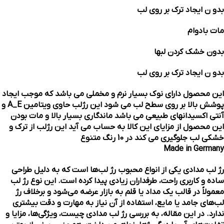
بدو ن ایجاد ترک بر روی لب
مات بادوام
بدون خشک کردن لبها
بدو ن ایجاد ترک بر روی لب
اين محصول داراي نوك بسيار نرم و مخملي مي باشد كه موجب ايجاد
پوشش بالا بر روي سطح لب مي شود اين رژلب حاوي ويتامين A_E و
آنتي اكسيدانهاي طبيعي مي باشد ماندگاري بسيار بالا و مات بودن
اين محصول از مزاياي اين كالا به حساب مي آيد اين رژلب از ترك و
خشكي لب جلوگيري مي كند در 10 رنگ متنوع
Made in Germany
رژ لب مدادی یکی از انواع محبوب رژ لب‌ها است که به دلیل طراحی
ساده و کاربری راحت، طرفداران زیادی پیدا کرده است. این نوع رژ لب
معمولاً در قالب یک مداد یا قلم به بازار عرضه می‌شود و برخلاف رژ
لب‌های جامد یا مایع، استفاده از آن نیاز به مهارت و دقت بیشتری
ندارد. در این مقاله، به بررسی رژ لب مدادی چیست، ویژگی‌ها، مزایا و