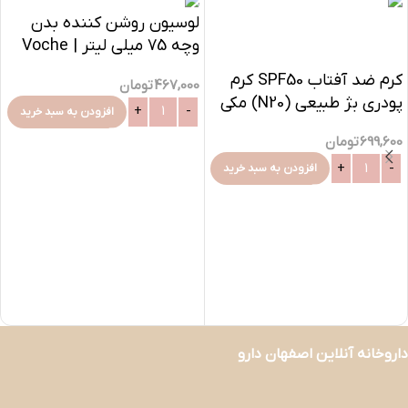
لوسیون روشن کننده بدن
وچه 75 میلی لیتر | Voche
Body Whitening Lotion
کرم ضد آفتاب SPF50 کرم
467,000
تومان
پودری بژ طبیعی (N20) مکی
افزودن به سبد خرید
سان سان سیف
699,600
تومان
افزودن به سبد خرید
داروخانه آنلاین اصفهان دارو