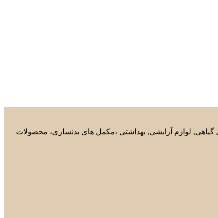
های گیاهی, لوازم آرایشی, بهداشتی ،مکمل های بدنسازی، محصولات