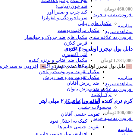
نفخ شکم و سوء هاضمه
قند خون (دیابت)
460,000
تومان
کبد چرب و صفرا آور
افزودن به سبد خرید
سرماخوردگی و آنفوانزا
مکمل های زیبایی
مقایسه
مکمل مراقبت پوست
مشاهده سریع
افزودن به علاقه مندی
مکمل های ضد چروک و جوانساز
قرص کلاژن
دابل بول نیچرز اونلی ۳۰ عددی
پودر کلاژن
آنتی اکسیدان
مکمل ضد آفتاب و برنزه کننده
1,781,000
تومان
مکمل ضد جوش و آکنه
دابل بول نیچرز اونلی ۳۰ عددی عدد
افزودن به سبد خرید
مکمل تقویت مو، پوست و ناخن
مکمل تقویت مو و ضد ریزش
مقایسه
ضد ریزش آقایان
مشاهده سریع
ضد ریزش بانوان
افزودن به علاقه مندی
ترک اعتیاد
کرم نرم کننده آلوئه ورا مای ۲۰۰ میلی لیتر
آدامس ترک سیگار
محصولات جنسی
300,000
تومان
تقویت جنسی آقایان
افزودن به سبد خرید
کمک به اختلال نعوذ
تقویت جنسی خانم ها
مقایسه
افزایش میل جنسی خانم ها