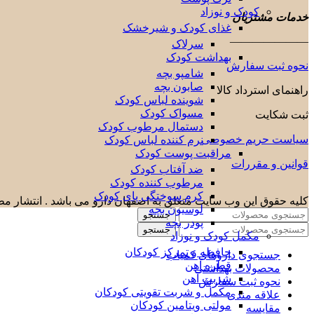
کودک و نوزاد
خدمات مشتریان
غذای کودک و شیرخشک
———————
سرلاک
بهداشت کودک
نحوه ثبت سفارش
شامپو بچه
صابون بچه
راهنمای استرداد کالا
شوینده لباس کودک
مسواک کودک
ثبت شکایت
دستمال مرطوب کودک
سیاست حریم خصوصی
نرم کننده لباس کودک
مراقبت پوست کودک
قوانین و مقررات
ضد آفتاب کودک
مرطوب کننده کودک
کرم سوختگی پای کودک
کلیه حقوق این وب سایت متعلق به اصفهان دارو می باشد . انتشار مطا
لوسیون بچه
جستجو
پودر بچه
جستجو
مکمل کودک و نوزاد
حافظه و تمرکز کودکان
جستجوی داروهای کمیاب
قطره آهن
محصولات بهداشتی
شربت آهن
نحوه ثبت سفارش
مکمل و شربت تقویتی کودکان
علاقه مندی
مولتی ویتامین کودکان
مقایسه