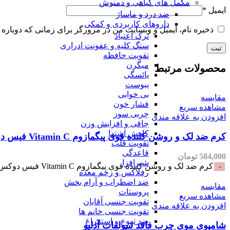
مکمل های گیاهی و دمنوش
ایمیل
*
ضد درد و ماساژ
داروهای کاربردی و کمکی
ذخیره نام، ایمیل و وبسایت من در مرورگر برای زمانی که دوباره 
ترک اعتیاد
سنگ کلیه و عفونت ادراری
تقویت حافظه
میگرن
محصولات مرتبط
یائسگی
یبوست
بی خوابی
مقایسه
فشار خون
مشاهده سریع
چربی سوز
افزودن به علاقه مندی
چاقی و افزایش وزن
کاهش اشتها
کرم ضد لک و روشن کننده قوی پیگمازوم Vitamin C فیس دوکس-30میلی
تقویت قلب
قاعدگی
584,000
تومان
شیرافزا
کرم ضد لک و روشن کننده قوی پیگمازوم Vitamin C فیس دوکس-30میلی عدد
رفلاکس و زخم معده
ضد اضطراب و آرام بخش
مقایسه
پروستات
مشاهده سریع
تقویت جنسی آقایان
افزودن به علاقه مندی
تقویت جنسی خانم ها
ضد تهوع و استفراغ
شامپوی موی چرب فاقد سولفات آدلیو