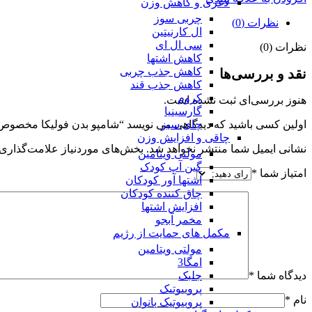
لاغری و کاهش وزن
چربی سوز
نظرات (0)
ال کارنیتین
سی ال ای
نظرات (0)
کاهش اشتها
کاهش جذب چربی
نقد و بررسی‌ها
کاهش جذب قند
کروم
هنوز بررسی‌ای ثبت نشده است.
گارسینیا
چای سبز
اولین کسی باشید که دیدگاهی می نویسد “شامپو بدن فولیکا مخصوص پوست های
چاقی و افزایش وزن
نشانی ایمیل شما منتشر نخواهد شد.
بخش‌های موردنیاز علامت‌گذاری 
مولتی ویتامین
گین آپ کودک
امتیاز شما
*
اشتها آور کودکان
چاق کننده کودکان
افزایش اشتها
مخمر آبجو
مکمل های حمایت از رژیم
مولتی ویتامین
امگا3
جلبک
دیدگاه شما
*
پروبیوتیک
نام
*
پروبیوتیک بانوان