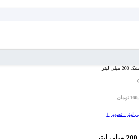
 لیتر
160
تومان