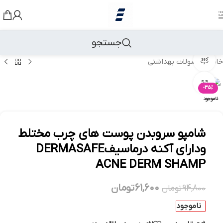
رد کردن به ناوبری
رد کردن به محتوای اصلی
جستجو
مشاهده 360 درجه
خانه
/
محصولات بهداشتی
بزرگنمایی تصویر
-35%
ناموجود
شامپو سروبدن پوست های چرب مختلط
ودارای آکنه درماسیفDERMASAFE
ACNE DERM SHAMP
61,600
تومان
94,800
تومان
ناموجود