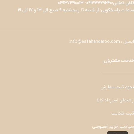
تلفن تماس:09133329640- 03137390013
ساعات پاسخگویی: از شنبه تا پنجشنبه 9 صبح الی 13 و 17 الی 21
ایمیل : info@esfahandaroo.com
خدمات مشتریان
———————
نحوه ثبت سفارش
راهنمای استرداد کالا
ثبت شکایت
سیاست حریم خصوصی