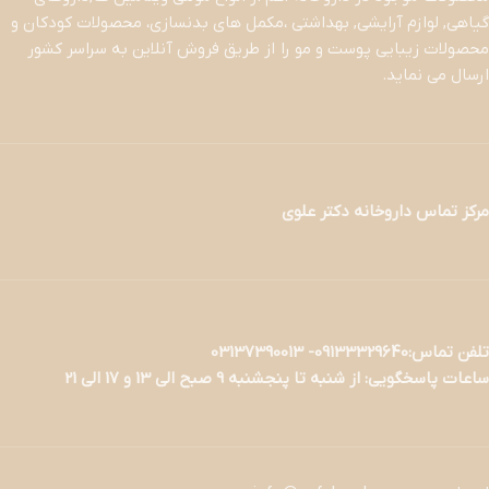
گیاهی, لوازم آرایشی, بهداشتی ،مکمل های بدنسازی، محصولات کودکان و
محصولات زیبایی پوست و مو را از طریق فروش آنلاین به سراسر کشور
ارسال می نماید.
مرکز تماس داروخانه دکتر علوی
تلفن تماس:09133329640- 03137390013
ساعات پاسخگویی: از شنبه تا پنجشنبه 9 صبح الی 13 و 17 الی 21