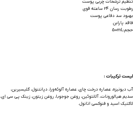
تنظیم ترشحات چربی پوست
رطوبت رسان 24 ساعته قوی
بهبود سد دفاعی پوست
فاقد پارابن
حجم:50mL
لیست ترکیبات :
آب دیونیزه، عصاره درخت چای، عصاره آلوئه‌ورا، دپانتنول، گلیسیرین،
سدیم هیالورونات، آلانتوئین، روغن جوجوبا، روغن زیتون، زینک پی سی ای،
لاکتیک اسید و فنوکسی اتانول.