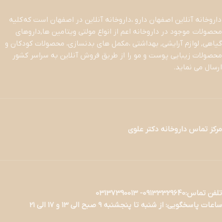
داروخانه آنلاین اصفهان دارو ،داروخانه آنلاین در اصفهان است که کلیه
محصولات موجود در داروخانه اعم از انواع مولتی ویتامین ها,داروهای
گیاهی, لوازم آرایشی, بهداشتی ،مکمل های بدنسازی، محصولات کودکان و
محصولات زیبایی پوست و مو را از طریق فروش آنلاین به سراسر کشور
ارسال می نماید.
مرکز تماس داروخانه دکتر علوی
تلفن تماس:09133329640- 03137390013
ساعات پاسخگویی: از شنبه تا پنجشنبه 9 صبح الی 13 و 17 الی 21