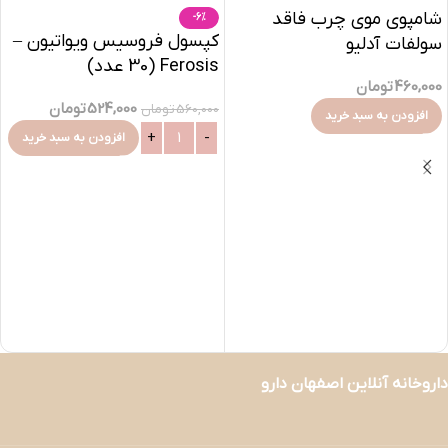
شامپوی موی چرب فاقد
-6%
کپسول فروسیس ویواتیون –
سولفات آدلیو
Ferosis (30 عدد)
460,000
تومان
524,000
تومان
560,000
تومان
افزودن به سبد خرید
افزودن به سبد خرید
داروخانه آنلاین اصفهان دارو