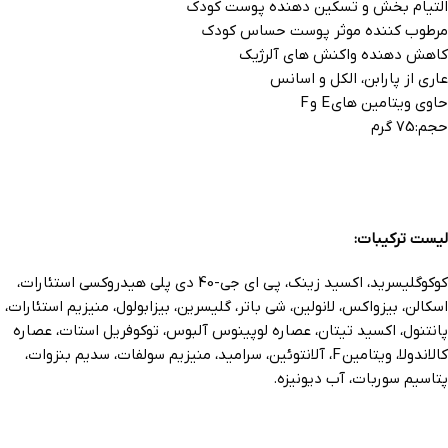
التیام بخش و تسکین دهنده پوست کودک
مرطوب کننده موثر پوست حساس کودک
کاهش دهنده واکنش های آلرژیک
عاری از پارابن، الکل و اسانس
حاوی ویتامین های E و F
حجم:75 گرم
لیست ترکیبات:
کوکوگلیسرید، اکسید زینک، پی ای جی-40 دی پلی هیدروکسی استئارات،
اسکالن، بیزواکس، لانولین، شی باتر، گلیسرین، بیزابولول، منیزیم استئارات،
پانتنول، اکسید تیتان، عصاره لوپینوس آلبوس، توکوفریل استات، عصاره
کالاندولا، ویتامین F، آلانتوئین، سرامید، منیزیم سولفات، سدیم بنزوات،
پتاسیم سوربات، آب دیونیزه.