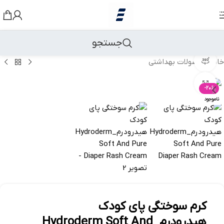
رد کردن به ناوبری
رد کردن به محتوای اصلی
جستجو
مشاهده 360 درجه
خانه
/
محصولات بهداشتی
بزرگنمایی تصویر
-20%
ناموجود
کرم سوختگی پای کودک
هیدرودرم_Hydroderm Soft And