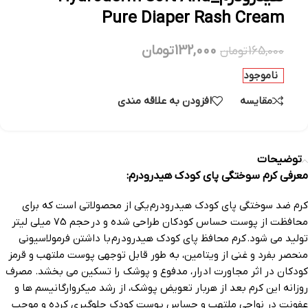
Pure Diaper Rash Cream
132,000
تومان
165,000
تومان
ناموجود
مقایسه
افزودن به علاقه مندی
توضیحات
معرفی کرم سوختگی پای کودک هیدرودرم:
کرم ضد سوختگی پای کودک هیدرودرم یکی از محصولاتی است که برای
محافظت از پوست حساس کودکان طراحی شده و در حجم 75 میلی لیتر
تولید می شود. کرم محافظ پای کودک هیدرودرم با داشتن فرمولاسیونی
منحصر بفرد و غنی از ویتامین، به طور قابل توجهی پوست ملتهب و قرمز
کودکان در اثر مجاورت ادرار، مدفوع و پوشک را تسکین می بخشد. مصرف
روزانه این کرم بعد از هربار تعویض پوشک، از رشد میکروارگانیسم ها و
عفونت در نواحی ملتهب و حساس پوست کودک جلوگیری کرده و موجب