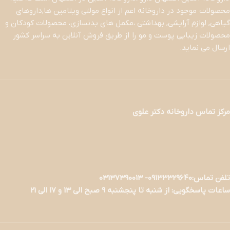
محصولات موجود در داروخانه اعم از انواع مولتی ویتامین ها,داروهای
گیاهی, لوازم آرایشی, بهداشتی ،مکمل های بدنسازی، محصولات کودکان و
محصولات زیبایی پوست و مو را از طریق فروش آنلاین به سراسر کشور
ارسال می نماید.
مرکز تماس داروخانه دکتر علوی
تلفن تماس:09133329640- 03137390013
ساعات پاسخگویی: از شنبه تا پنجشنبه 9 صبح الی 13 و 17 الی 21