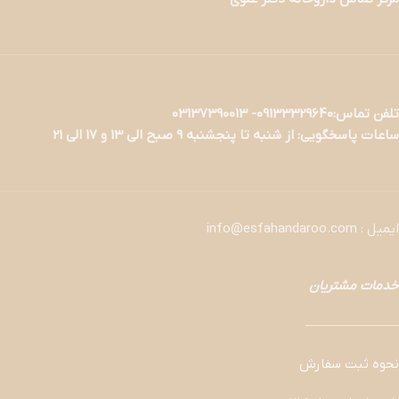
تلفن تماس:09133329640- 03137390013
ساعات پاسخگویی: از شنبه تا پنجشنبه 9 صبح الی 13 و 17 الی 21
ایمیل : info@esfahandaroo.com
خدمات مشتریان
———————
نحوه ثبت سفارش