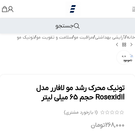
رد کردن به ناوبری
رد کردن به محتوای اصلی
جستجو
خانه
/
آرایشی بهداشتی
/
مراقبت مو
/
سلامت و تقویت مو
/
تونیک مو
بزرگنمایی تصویر
ناموجود
تونیک محرک رشد مو لافارر مدل
Rosexidil حجم 65 میلی لیتر
(
1
بازخورد مشتری)
268,000
تومان