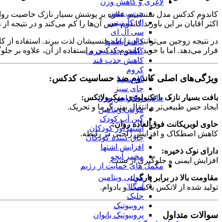
لاغری و کاهش وزن
چربی سوز
کاندوم کدکس مدل سنسیتیو علاوه بر پوشش بسیار نازک خاصیت روان ک
ال کارنیتین
اکثر آقایان بر این باورند کاندوم حس آن‌ها را کم می‌کند و در نتیج
سی ال ای
در نتیجه زوجین می‌توانند از رابطه جنسیشان لذت ببرند. استفاده ا
کاهش اشتها
قرار می‌دهد. اما با خرید کاندوم کدکس و استفاده از آن، علاوه بر جلوگ
کاهش جذب چربی
کاهش جذب قند
کروم
ویژگی‌های اصلی کاندوم ضد حساسیت کدکس:
گارسینیا
چای سبز
بافت بسیار نازک با تکنولوژی میکرولاتکس:
چاقی و افزایش وزن
ایجاد حس طبیعی‌تر و انتقال بهتر گرما و تحریک.
مولتی ویتامین
گین آپ کودک
حاوی لوبریکانت فوق‌العاده روان:
اشتها آور کودکان
کاهش اصطکاک و افزایش راحتی در رابطه.
چاق کننده کودکان
افزایش اشتها
دارای نوک ذخیره
:
مخمر آبجو
افزایش ایمنی و جلوگیری از نشت.
مکمل های حمایت از رژیم
مولتی ویتامین
مقاومت بالا در برابر پارگی:
امگا3
تولید شده از لاتکس باکیفیت و بادوام.
جلبک
پروبیوتیک
سوالات متداول
پروبیوتیک بانوان