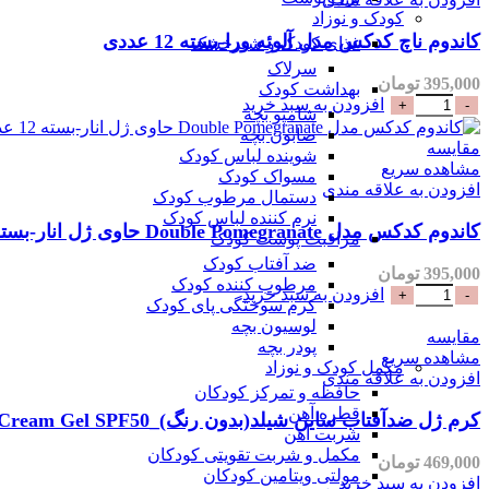
کودک و نوزاد
کاندوم ناچ کدکس مدل آلوئه ورا-بسته 12 عددی
غذای کودک و شیرخشک
سرلاک
395,000
تومان
بهداشت کودک
افزودن به سبد خرید
شامپو بچه
صابون بچه
مقایسه
شوینده لباس کودک
مشاهده سریع
مسواک کودک
افزودن به علاقه مندی
دستمال مرطوب کودک
نرم کننده لباس کودک
کاندوم کدکس مدل Double Pomegranate حاوی ژل انار-بسته 12 عددی
مراقبت پوست کودک
ضد آفتاب کودک
395,000
تومان
مرطوب کننده کودک
افزودن به سبد خرید
کرم سوختگی پای کودک
لوسیون بچه
مقایسه
پودر بچه
مشاهده سریع
مکمل کودک و نوزاد
افزودن به علاقه مندی
حافظه و تمرکز کودکان
قطره آهن
کرم ژل ضدآفتاب ساین شیلد(بدون رنگ)_SynSkin Synshield Sunscreen Cream Gel SPF50
شربت آهن
مکمل و شربت تقویتی کودکان
469,000
تومان
مولتی ویتامین کودکان
افزودن به سبد خرید