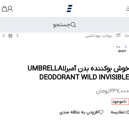
رد کردن به ناوبری
رد کردن به محتوای اصلی
جستجو
مشاهده 360 درجه
خانه
/
محصولات بهداشتی
بزرگنمایی تصویر
ناموجود
خوش بوکننده بدن آمبرلاUMBRELLA
DEODORANT WILD INVISIBLE
237,000
تومان
ناموجود
مقایسه
افزودن به علاقه مندی