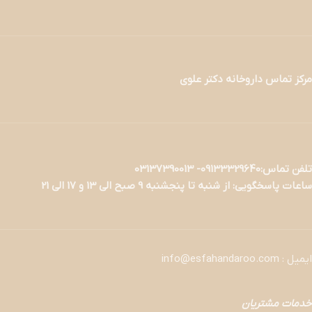
مرکز تماس داروخانه دکتر علوی
تلفن تماس:09133329640- 03137390013
ساعات پاسخگویی: از شنبه تا پنجشنبه 9 صبح الی 13 و 17 الی 21
ایمیل : info@esfahandaroo.com
خدمات مشتریان