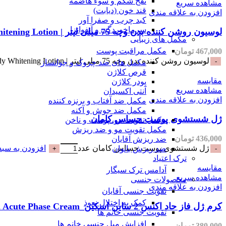
نفخ شکم و سوء هاضمه
مشاهده سریع
قند خون (دیابت)
افزودن به علاقه مندی
کبد چرب و صفرا آور
سرماخوردگی و آنفوانزا
لوسیون روشن کننده بدن وچه 75 میلی لیتر | Voche Body Whitening Lotion
مکمل های زیبایی
مکمل مراقبت پوست
467,000
تومان
لوسیون روشن کننده بدن وچه 75 میلی لیتر | Voche Body Whitening Lotion عدد
مکمل های ضد چروک و جوانساز
قرص کلاژن
مقایسه
پودر کلاژن
مشاهده سریع
آنتی اکسیدان
افزودن به علاقه مندی
مکمل ضد آفتاب و برنزه کننده
مکمل ضد جوش و آکنه
ژل شستشوی پوست حساس کامان
مکمل تقویت مو، پوست و ناخن
مکمل تقویت مو و ضد ریزش
436,000
تومان
ضد ریزش آقایان
ژل شستشوی پوست حساس کامان عدد
افزودن به سبد
ضد ریزش بانوان
ترک اعتیاد
مقایسه
آدامس ترک سیگار
مشاهده سریع
محصولات جنسی
افزودن به علاقه مندی
تقویت جنسی آقایان
کمک به اختلال نعوذ
کرم ژل فاز حاد اکنس 2 ساین اسکین_SynSkin Acnes 2 Acute Phase Cream
تقویت جنسی خانم ها
افزایش میل جنسی خانم ها
380,000
تومان