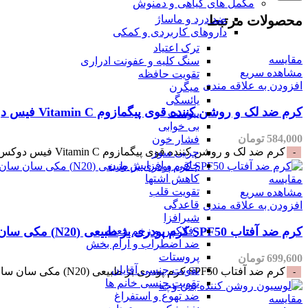
مکمل های گیاهی و دمنوش
محصولات مرتبط
ضد درد و ماساژ
داروهای کاربردی و کمکی
ترک اعتیاد
مقایسه
سنگ کلیه و عفونت ادراری
مشاهده سریع
تقویت حافظه
افزودن به علاقه مندی
میگرن
یائسگی
کرم ضد لک و روشن کننده قوی پیگمازوم Vitamin C فیس دوکس-30میلی
یبوست
بی خوابی
584,000
تومان
فشار خون
کرم ضد لک و روشن کننده قوی پیگمازوم Vitamin C فیس دوکس-30میلی عدد
چربی سوز
چاقی و افزایش وزن
کاهش اشتها
مقایسه
تقویت قلب
مشاهده سریع
قاعدگی
افزودن به علاقه مندی
شیرافزا
کرم ضد آفتاب SPF50 کرم پودری بژ طبیعی (N20) مکی سان سان سیف
رفلاکس و زخم معده
ضد اضطراب و آرام بخش
پروستات
699,600
تومان
تقویت جنسی آقایان
کرم ضد آفتاب SPF50 کرم پودری بژ طبیعی (N20) مکی سان سان سیف عدد
تقویت جنسی خانم ها
ضد تهوع و استفراغ
مقایسه