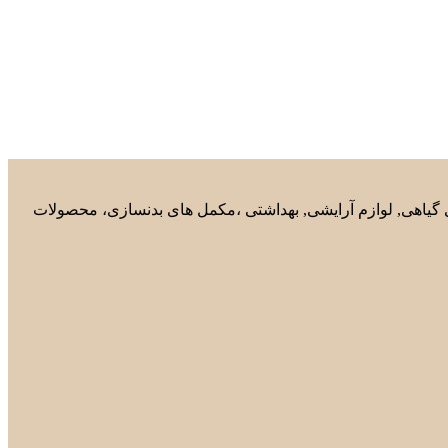
های گیاهی, لوازم آرایشی, بهداشتی ،مکمل های بدنسازی، محصولات