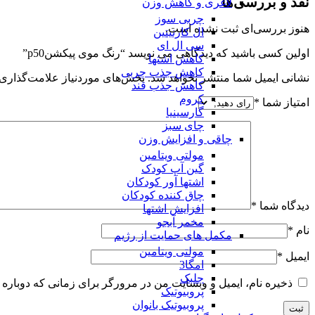
نقد و بررسی‌ها
لاغری و کاهش وزن
چربی سوز
هنوز بررسی‌ای ثبت نشده است.
ال کارنیتین
سی ال ای
اولین کسی باشید که دیدگاهی می نویسد “رنگ موی پیکشنp50”
کاهش اشتها
کاهش جذب چربی
نشانی ایمیل شما منتشر نخواهد شد.
بخش‌های موردنیاز علامت‌گذاری 
کاهش جذب قند
کروم
امتیاز شما
*
گارسینیا
چای سبز
چاقی و افزایش وزن
مولتی ویتامین
گین آپ کودک
اشتها آور کودکان
چاق کننده کودکان
دیدگاه شما
*
افزایش اشتها
مخمر آبجو
نام
*
مکمل های حمایت از رژیم
مولتی ویتامین
ایمیل
*
امگا3
جلبک
ذخیره نام، ایمیل و وبسایت من در مرورگر برای زمانی که دوباره 
پروبیوتیک
پروبیوتیک بانوان