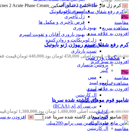
تاخیری و زود انزالی
کرم ژل فاز حاد اکنس 2 ساین اسکین_SynSkin Acnes 2 Acute Phase Cream عدد
اسپری تاخیری
ژل تاخیری
-4%
قرص تاخیری و مکمل ها
مقایسه
بهبود باروری
مشاهده سریع
افزودن به علاقه مندی
بهبود باروری آقایان و تقویت اسپرم
ژل لوبریکانت و روان کننده
کرم رفع شقاق سینه ریپوژن ژنو بایوتیک
کاندوم
تست بارداری
قیمت اصلی 458,000 تومان بود.
440,000
تومان
قیمت فعلی 440,000 تو
458,000
تومان
مکمل ورزشی
افزودن به سبد خرید
پروتئین بدنسازی
گینر
-7%
مس
مقایسه
آمینو اسید
مشاهده سریع
افزودن به علاقه مندی
آمینو
ال کارنیتین
شامپو فوم موهای کاشته شده سریتا
گلوتامین
بی سی ای ای (BCAA)
قیمت اصلی 1,480,000 تومان بود.
1,380,000
تومان
قیمت فعل
1,480,000
تومان
کراتین
شامپو فوم موهای کاشته شده سریتا عدد
افزودن به سبد
گلوتامین
سی ال ای
ال کارنیتین
مقایسه