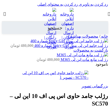
رد کردن به ناوبری
رد کردن به محتوای اصلی
جستجو
خانه
/
محصولات بهداشتی
رژ لب جامد این لی مدل Spicy Girl شماره 460
480,000
تومان
بازگشت به محصولات
رژ لب مایع مات این لی M365
480,000
تومان
ناموجود
بزرگنمایی تصویر
رژلب جامد حاوی اس پی اف 10 این لی –
SC570