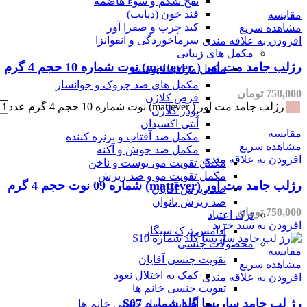
نفخ شکم و سوء هاضمه
قند خون (دیابت)
مقایسه
کبد چرب و صفرا آور
مشاهده سریع
سرماخوردگی و آنفوانزا
افزودن به علاقه مندی
مکمل های زیبایی
رژلب جامد مت اور ( mattever) نوت شماره 10 حجم 4 گرم
مکمل مراقبت پوست
مکمل های ضد چروک و جوانساز
750,000
تومان
قرص کلاژن
رژلب جامد مت اور ( mattever) نوت شماره 10 حجم 4 گرم عدد
پودر کلاژن
آنتی اکسیدان
مقایسه
مکمل ضد آفتاب و برنزه کننده
مشاهده سریع
مکمل ضد جوش و آکنه
افزودن به علاقه مندی
مکمل تقویت مو، پوست و ناخن
مکمل تقویت مو و ضد ریزش
رژلب جامد مت اور (mattever) شماره 09 نوت حجم 4 گرم
ضد ریزش آقایان
ضد ریزش بانوان
750,000
تومان
ترک اعتیاد
افزودن به سبد خرید
آدامس ترک سیگار
محصولات جنسی
مقایسه
تقویت جنسی آقایان
مشاهده سریع
کمک به اختلال نعوذ
افزودن به علاقه مندی
تقویت جنسی خانم ها
رژ لب جامد ساریسا گلد شماره S07
افزایش میل جنسی خانم ها