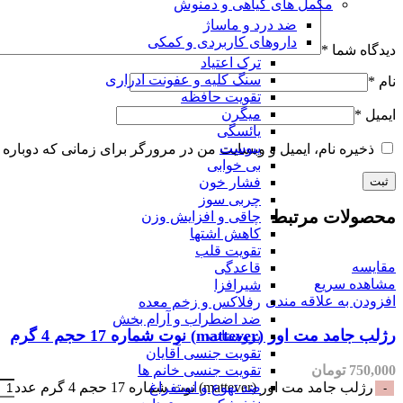
مکمل های گیاهی و دمنوش
ضد درد و ماساژ
داروهای کاربردی و کمکی
دیدگاه شما
*
ترک اعتیاد
سنگ کلیه و عفونت ادراری
نام
*
تقویت حافظه
میگرن
ایمیل
*
یائسگی
یبوست
ذخیره نام، ایمیل و وبسایت من در مرورگر برای زمانی که دوباره 
بی خوابی
فشار خون
چربی سوز
محصولات مرتبط
چاقی و افزایش وزن
کاهش اشتها
تقویت قلب
مقایسه
قاعدگی
مشاهده سریع
شیرافزا
افزودن به علاقه مندی
رفلاکس و زخم معده
ضد اضطراب و آرام بخش
رژلب جامد مت اور (mattever) نوت شماره 17 حجم 4 گرم
پروستات
تقویت جنسی آقایان
تقویت جنسی خانم ها
750,000
تومان
ضد تهوع و استفراغ
رژلب جامد مت اور (mattever) نوت شماره 17 حجم 4 گرم عدد