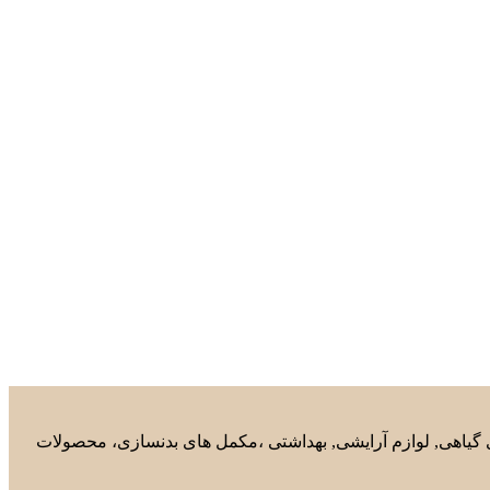
های گیاهی, لوازم آرایشی, بهداشتی ،مکمل های بدنسازی، محصولات