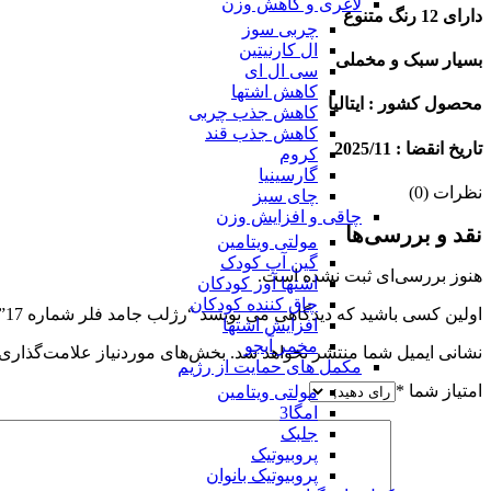
لاغری و کاهش وزن
دارای 12 رنگ متنوع
چربی سوز
ال کارنیتین
بسیار سبک و مخملی
سی ال ای
کاهش اشتها
محصول کشور : ایتالیا
کاهش جذب چربی
کاهش جذب قند
تاریخ انقضا : 2025/11
کروم
گارسینیا
نظرات (0)
چای سبز
چاقی و افزایش وزن
نقد و بررسی‌ها
مولتی ویتامین
گین آپ کودک
هنوز بررسی‌ای ثبت نشده است.
اشتها آور کودکان
چاق کننده کودکان
اولین کسی باشید که دیدگاهی می نویسد “رژلب جامد فلر شماره 17”
افزایش اشتها
مخمر آبجو
نشانی ایمیل شما منتشر نخواهد شد.
بخش‌های موردنیاز علامت‌گذاری 
مکمل های حمایت از رژیم
امتیاز شما
*
مولتی ویتامین
امگا3
جلبک
پروبیوتیک
پروبیوتیک بانوان