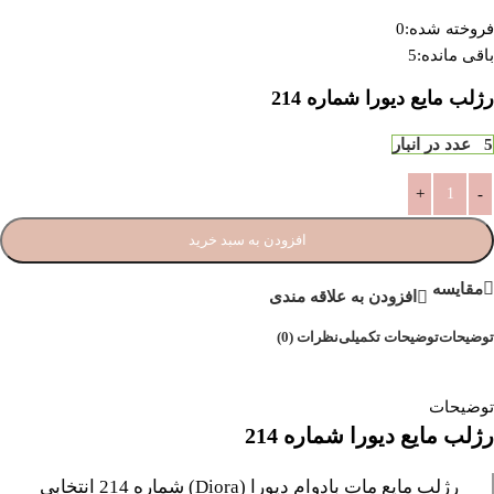
فروخته شده:
0
باقی مانده:
5
رژلب مایع دیورا شماره 214
5 عدد در انبار
افزودن به سبد خرید
مقایسه
افزودن به علاقه مندی
توضیحات
توضیحات تکمیلی
نظرات (0)
توضیحات
رژلب مایع دیورا شماره 214
رژلب مایع مات بادوام دیورا (Diora) شماره 214 انتخابی