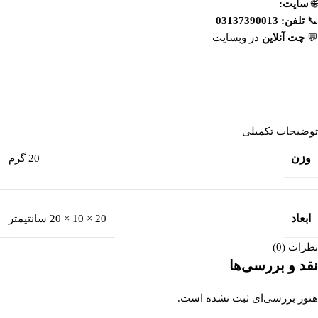
🌐
سایت:
www.esfahandaroo.com
📞
تلفن:
03137390013
💬
چت آنلاین
در وبسایت
https://esfahandaroo.com
توضیحات تکمیلی
وزن
20 گرم
ابعاد
20 × 10 × 20 سانتیمتر
نظرات (0)
نقد و بررسی‌ها
هنوز بررسی‌ای ثبت نشده است.