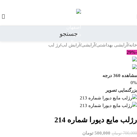
رد کردن به ناوبری
رد کردن به محتوای اصلی
جستجو
خانه
/
آرایشی بهداشتی
/
آرایشی
/
آرایش لب
/
رژ لب
بازگشت به محصولات
-29%
مشاهده 360 درجه
0%
بزرگنمایی تصویر
رژلب مایع دیورا شماره 214
500,000
تومان
700,000
تومان