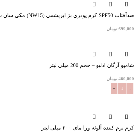
ضدآفتاب SPF50 کرم پودری بژ ابریشمی (NW15) مکی سان سان سیف_Maquisun Foundation Sunscreen SPF50
699,000
تومان
افزودن به سبد خرید
شامپو آرگان ادلیو – حجم 200 میلی لیتر
460,000
تومان
افزودن به سبد خرید
کرم نرم کننده آلوئه ورا مای ۲۰۰ میلی لیتر