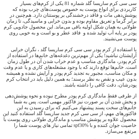
سی سی کرم ساریسا گلد شماره 81 یکی از کرم‌های بسیار
کاربردی برای انواع پوست به خصوص پوست‌های چرب بوده که
پوشش‌دهی مات و فاقد درخشندگی بر پوستتان دارد. هم‌چنین در
برابر گرما و تعریق مقاوم بوده و بدون خرابی و ماسیدگی، تا زمان
طولانی به همان شکل اولیه باقی می‌ماند. این محصول جادویی کرم
پودر بر پایه آب تولید شده و فاقد عطر و بو است و به خوبی روی
پوست می‌نشیند.
با استفاده از کرم پودر سی سی کرم ساریسا گلد ، نگران خرابی
آرایشتان نباشید! یکی از مهم‌ترین دغدغه‌های خانم‌ها در استفاده از
کرم پودر، ماندگاری مناسب و عدم خراب شدن آن در طول زمان
است. خانم‌ها توقع دارند که با وجود مشغله‌های کاری و یا عدم وقت
و مکان مناسب، مجبور به تجدید کرم پودر و آرایش نشده و همیشه
بدون عیب و نقص به نظر برسند؛ به همین دلیل باید در انتخاب کرم
پودرشان، دقت کافی را داشته باشند.
از طرفی فقط ماندگاری کرم پودر مطرح نبوده و نحوه پوشش‌دهی
و پخش شدن آن بر صورت نیز فاکتور مهمی است. پس به شما
خانم‌های سخت پسند پیشنهاد می‌کنیم که برای رسیدن به این
فاکتورهای مهم، از سی سی کرم جدید ساریسا گلد استفاده کنید این
محصول علاوه بر پوشش مناسب و ماندگاری طولانی روی پوست با
خاصیت جوان کننده و با spf30% تمامی نیاز های پوست شما را
مرتفع می‌سازد.