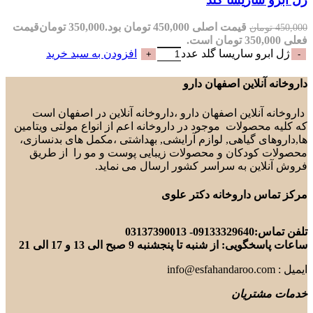
ژل ابرو ساریسا گلد
قیمت اصلی 450,000 تومان بود.
350,000
تومان
قیمت
450,000
تومان
فعلی 350,000 تومان است.
ژل ابرو ساریسا گلد عدد
افزودن به سبد خرید
داروخانه آنلاین اصفهان دارو
داروخانه آنلاین اصفهان دارو ،داروخانه آنلاین در اصفهان است
که کلیه محصولات موجود در داروخانه اعم از انواع مولتی ویتامین
ها,داروهای گیاهی, لوازم آرایشی, بهداشتی ،مکمل های بدنسازی،
محصولات کودکان و محصولات زیبایی پوست و مو را از طریق
فروش آنلاین به سراسر کشور ارسال می نماید.
مرکز تماس داروخانه دکتر علوی
تلفن تماس:09133329640- 03137390013
ساعات پاسخگویی: از شنبه تا پنجشنبه 9 صبح الی 13 و 17 الی 21
ایمیل : info@esfahandaroo.com
خدمات مشتریان