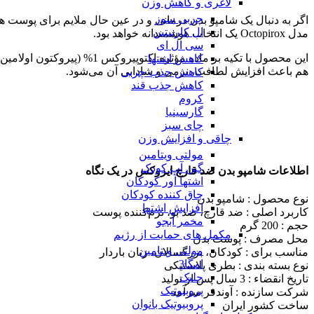
لاغری و کاهش وزن
چربی سوز
اگر به دنبال یک شامپو بدن درمانی و در عین حال ملایم برای پوست 
ال کارنیتین
مدل Octopirox یک انتخاب هوشمندانه خواهد بود.
سی ال ای
این محصول با تکیه بر ماده
کاهش اشتها
هم باعث افزایش لطافت، نرمی و شادابی آن می‌شود.
کاهش جذب چربی
کاهش جذب قند
کروم
گارسینیا
چای سبز
چاقی و افزایش وزن
مولتی ویتامین
گین آپ کودک
اطلاعات شامپو بدن ضد قارچ ایروکس در یک نگاه
اشتها آور کودکان
چاق کننده کودکان
نوع محصول : شامپو بدن
افزایش اشتها
کاربرد اصلی : ضد قارچ، ضد بو، نرم‌کننده پوست
مخمر آبجو
حجم : 200 گرم
مکمل های حمایت از رژیم
محل مصرف : پوست بدن
مولتی ویتامین
مناسب برای : کودکان، بزرگسالان، زنان باردار
امگا3
نوع بسته‌ بندی : بطری پلاستیکی
جلبک
تاریخ انقضاء : 3 سال پس از تولید
پروبیوتیک
شرکت سازنده : آوندفر سرآمد
پروبیوتیک بانوان
ساخت کشور ایران