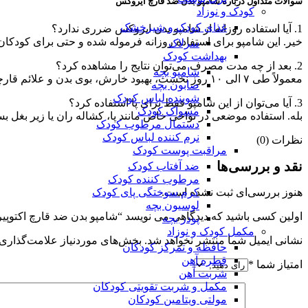
سوالات متداول درباره شامپو بدن ضد قارچ ایروکس
کودک و نوزاد
غذای کودک و شیرخشک
1. آیا استفاده روزانه از شامپو بدن ایروکس ضرری ندارد؟
خیر. این شامپو برای استفاده روزانه فرموله شده و حتی برای کودکان
سرلاک
بهداشت کودک
2. بعد از چه مدت مصرف می‌توان نتایج را مشاهده کرد؟
شامپو بچه
معمولاً طی ۷ الی ۱۰ روز نخست، بهبود خارش، بوی بدن و علائم قارچی مشاهده می‌شود. مصرف منظم حداقل ۳ هفته برای اثر کامل توصیه می‌گردد.
صابون بچه
شوینده لباس کودک
3. آیا می‌توان از این شامپو فقط برای پا استفاده کرد؟
مسواک کودک
بله. استفاده موضعی در نواحی خاص مانند پا، کشاله ران یا زیر بغل 
دستمال مرطوب کودک
نرم کننده لباس کودک
نظرات (0)
مراقبت پوست کودک
نقد و بررسی‌ها
ضد آفتاب کودک
مرطوب کننده کودک
کرم سوختگی پای کودک
هنوز بررسی‌ای ثبت نشده است.
لوسیون بچه
اولین کسی باشید که دیدگاهی می نویسد “شامپو بدن ضد قارچ اکتوپیروکس ایروکس_ody Shampoo
پودر بچه
مکمل کودک و نوزاد
نشانی ایمیل شما منتشر نخواهد شد.
بخش‌های موردنیاز علامت‌گذاری 
حافظه و تمرکز کودکان
قطره آهن
امتیاز شما
*
شربت آهن
مکمل و شربت تقویتی کودکان
مولتی ویتامین کودکان