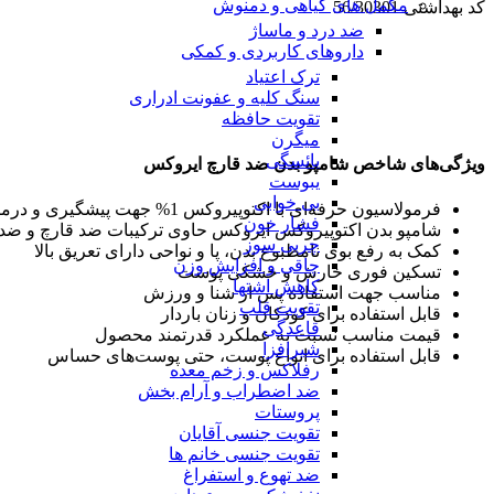
مکمل های گیاهی و دمنوش
کد بهداشتی 56/30301
ضد درد و ماساژ
داروهای کاربردی و کمکی
ترک اعتیاد
سنگ کلیه و عفونت ادراری
تقویت حافظه
میگرن
یائسگی
ویژگی‌های شاخص شامپو بدن ضد قارچ ایروکس
یبوست
بی خوابی
فرمولاسیون حرفه‌ای با اکتوپیروکس 1% جهت پیشگیری و درمان موضعی عفونت‌های قارچی پوست
فشار خون
شامپو بدن اکتوپیروکس ایروکس حاوی ترکیبات ضد قارچ و ضد با
چربی سوز
کمک به رفع بوی نامطبوع بدن، پا و نواحی دارای تعریق بالا
چاقی و افزایش وزن
تسکین فوری خارش و خشکی پوست
کاهش اشتها
مناسب جهت استفاده پس از شنا و ورزش
تقویت قلب
قابل استفاده برای کودکان و زنان باردار
قاعدگی
قیمت مناسب نسبت به عملکرد قدرتمند محصول
شیرافزا
قابل استفاده برای انواع پوست، حتی پوست‌های حساس
رفلاکس و زخم معده
ضد اضطراب و آرام بخش
پروستات
تقویت جنسی آقایان
تقویت جنسی خانم ها
ضد تهوع و استفراغ