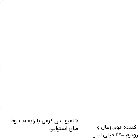
شامپو بدن کرمی با رایحه میوه
کننده قوی زغال و
های استوایی
نعناع هیدرودرم 250 میلی لیتر |
هیدرودرم_Hydroderm