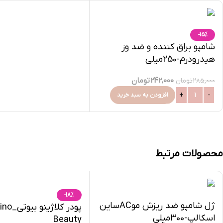
-15%
شامپو براق کننده و ضد وز
هیدرودرم-250میلی
242,000
تومان
285,000
تومان
افزودن به سبد خرید
محصولات مرتبط
-18%
ژل شامپو ضد ریزش موACساین
پودر کلاژ
اسکالپ-300میلی
Beauty