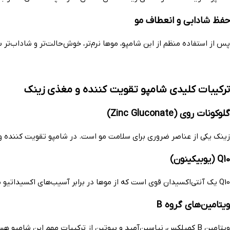
حفظ شادابی و انعطاف مو
پس از استفاده منظم از این شامپو، موها نرم‌تر، خوش‌حالت‌تر و شاداب‌تر 
ترکیبات کلیدی شامپو تقویت کننده و مغذی زینک
گلوکونات روی (Zinc Gluconate)
زینک یکی از عناصر ضروری برای سلامت مو است. در شامپو تقویت کننده 
Q10 (یوبیکینون)
Q10 یک آنتی‌اکسیدان قوی است که از موها در برابر آسیب‌های اکسیداتیو محافظت می‌کند. این ترکیب به افزایش انرژی سلولی و حفظ جوانی و شادابی مو کمک می‌کند.
ویتامین‌های گروه B
ویتامین B کمپلکس، نیاسین‌آمید و بیوتین از ترکیبات مهم این شامپو هستند که به تقویت ساختار مو، افزایش ضخامت تارها و کاهش شکنندگی کمک می‌کنند.