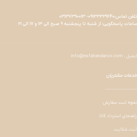
تلفن تماس:09133329640- 03137390013
ساعات پاسخگویی: از شنبه تا پنجشنبه 9 صبح الی 13 و 17 الی 21
ایمیل : info@esfahandaroo.com
خدمات مشتریان
———————
نحوه ثبت سفارش
راهنمای استرداد کالا
ثبت شکایت