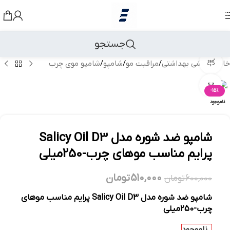
رد کردن به ناوبری
رد کردن به محتوای اصلی
جستجو
مشاهده 360 درجه
خانه
/
آرایشی بهداشتی
/
مراقبت مو
/
شامپو
/
شامپو موی چرب
بزرگنمایی تصویر
-15%
ناموجود
شامپو ضد شوره مدل Salicy Oil D3
پرایم مناسب موهای چرب-250میلی
510,000
تومان
600,000
تومان
شامپو ضد شوره مدل Salicy Oil D3 پرایم مناسب موهای
چرب-250میلی
ناموجود