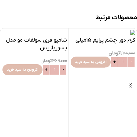
محصولات مرتبط
شامپو فری سولفات مو مدل
کرم دور چشم پرایم-15میلی
پسوریازیس
1,100,000
تومان
ژیناژن_Ginagen Psoriasis
369,000
تومان
shampoo
افزودن به سبد خرید
افزودن به سبد خرید