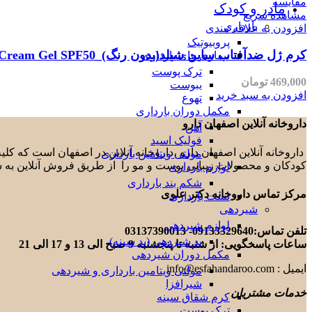
مقایسه
مادر و کودک
مشاهده سریع
بارداری
افزودن به علاقه مندی
پروبیوتیک
کرم ژل ضدآفتاب ساین شیلد(بدون رنگ)_SynSkin Synshield Sunscreen Cream Gel SPF50
بیماری های بارداری
ترک پوست
469,000
تومان
یبوست
افزودن به سبد خرید
تهوع
مکمل دوران بارداری
داروخانه آنلاین اصفهان دارو
آهن
فولیک اسید
داروخانه آنلاین اصفهان دارو ،داروخانه آنلاین در اصفهان است که ک
مولتی ویتامین بارداری
کودکان و محصولات زیبایی پوست و مو را از طریق فروش آنلاین به 
لوازم بارداری
شکم بند بارداری
مرکز تماس داروخانه دکتر علوی
تست بارداری
شیردهی
لوازم شیردهی
تلفن تماس:09133329640- 03137390013
پد شیردهی (پد سینه)
ساعات پاسخگویی: از شنبه تا پنجشنبه 9 صبح الی 13 و 17 الی 21
مکمل دوران شیردهی
ایمیل : info@esfahandaroo.com
مولتی ویتامین بارداری و شیردهی
شیرافزا
خدمات مشتریان
کرم شقاق سینه
ترک پوست