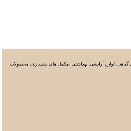
های گیاهی, لوازم آرایشی, بهداشتی ،مکمل های بدنسازی، محصولات