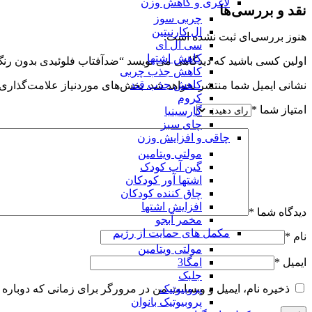
لاغری و کاهش وزن
نقد و بررسی‌ها
چربی سوز
ال کارنیتین
هنوز بررسی‌ای ثبت نشده است.
سی ال ای
کاهش اشتها
اولین کسی باشید که دیدگاهی می نویسد “ضدآفتاب فلوئیدی بدون رنگ spf50 پرودرما مناسب پوست چر
کاهش جذب چربی
کاهش جذب قند
نشانی ایمیل شما منتشر نخواهد شد.
بخش‌های موردنیاز علامت‌گذاری 
کروم
امتیاز شما
*
گارسینیا
چای سبز
چاقی و افزایش وزن
مولتی ویتامین
گین آپ کودک
اشتها آور کودکان
چاق کننده کودکان
افزایش اشتها
دیدگاه شما
*
مخمر آبجو
مکمل های حمایت از رژیم
نام
*
مولتی ویتامین
امگا3
ایمیل
*
جلبک
پروبیوتیک
ذخیره نام، ایمیل و وبسایت من در مرورگر برای زمانی که دوباره 
پروبیوتیک بانوان