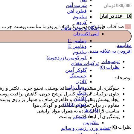
شربت آهن
980,000
تومان
قطره آهن
16 عدد در انبار
سلنیوم
کروم
ضدآفتاب فلوئیدی بدون رنگ spf50 پرودرما مناسب پوست چرب عدد
امگا3 و روغن ماهی
آنتی اکسیدان
ویتامین C
مقایسه
ویتامین E
افزودن به علاقه مندی
سلنیوم
کورکومین (زردچوبه)
توضیحات
ترکیبات مغذی
نظرات (0)
گلوکز آمین
جینسینگ
توضیحات
کلاژن
رویال ژلی
جلوگیری از مسدود شدن منافذ پوستی، تجمع چربی، تکثیر و رشد
جلبک
حاوی ترکیبات موثر در کنترل ترشح چربی، کاهش براقیت پوس
کافئین
ایجاد پوشش بسیار سبک و ظاهری صاف و هموار بر روی پوست
کیوتن (Q10)
مقاوم در برابر تعریق و شستشو و آلودگی هوا
قارچ ها
مناسب برای استفاده به همراه مواد آرایشی
پیشگیری از ایجاد آکنه در پوست
شیتاکه
ملاتونین
نظرات (0)
تنظیم وزن رژیمی و سالم