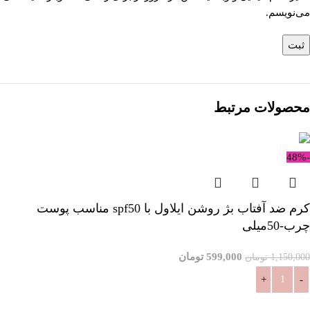
می‌نویسم.
محصولات مرتبط
-48%
کرم ضد آفتاب بژ روشن ایلاول با spf50 مناسب پوست
چرب-50میلی
599,000
تومان
1,150,000
تومان
افزودن به سبد خرید