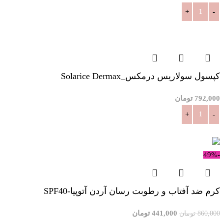
افزودن به سبد خرید
کپسول سولاریس درمکس_Solarice Dermax
792,000
تومان
افزودن به سبد خرید
-49%
کرم ضد آفتاب و رطوبت رسان آردن آتوپیا-SPF40
441,000
تومان
860,000
تومان