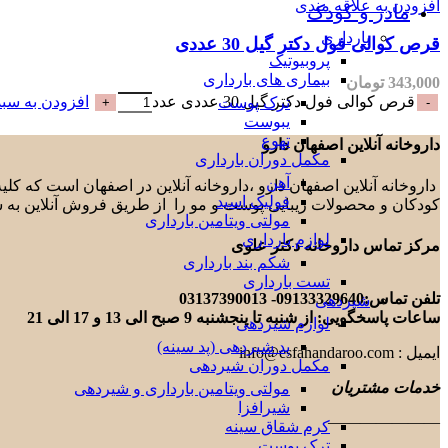
افزودن به علاقه مندی
مادر و کودک
بارداری
قرص کوالی فول دکتر گیل 30 عددی
پروبیوتیک
بیماری های بارداری
343,000
تومان
قرص کوالی فول دکتر گیل 30 عددی عدد
افزودن به سبد
ترک پوست
یبوست
تهوع
داروخانه آنلاین اصفهان دارو
مکمل دوران بارداری
آهن
داروخانه آنلاین اصفهان دارو ،داروخانه آنلاین در اصفهان است که ک
فولیک اسید
کودکان و محصولات زیبایی پوست و مو را از طریق فروش آنلاین به 
مولتی ویتامین بارداری
لوازم بارداری
مرکز تماس داروخانه دکتر علوی
شکم بند بارداری
تست بارداری
تلفن تماس:09133329640- 03137390013
شیردهی
ساعات پاسخگویی: از شنبه تا پنجشنبه 9 صبح الی 13 و 17 الی 21
لوازم شیردهی
پد شیردهی (پد سینه)
ایمیل : info@esfahandaroo.com
مکمل دوران شیردهی
خدمات مشتریان
مولتی ویتامین بارداری و شیردهی
شیرافزا
———————
کرم شقاق سینه
ترک پوست