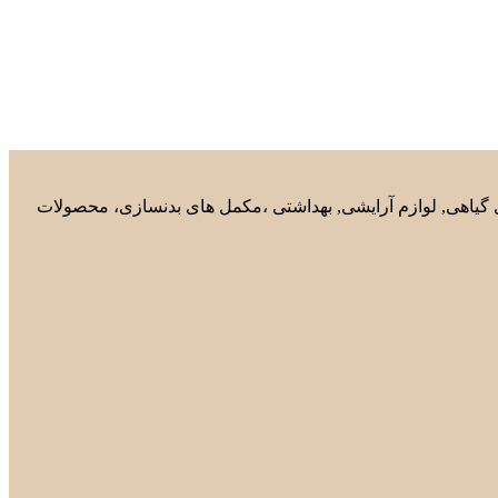
های گیاهی, لوازم آرایشی, بهداشتی ،مکمل های بدنسازی، محصولات