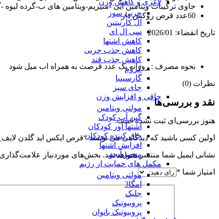
لاغری و کاهش وزن
حاوی ترکیبات ویتامین ایی -منیزیم-ویتامین های ب-گرده لیوه
چربی سوز
60عدد قرص روکش دار
ال کارنیتین
سی ال ای
تاریخ انقضاء: 2026/01
کاهش اشتها
کاهش جذب چربی
کاهش جذب قند
نحوه مصرف : روزانه یک عدد قرصث به همراه اب میل شود
کروم
گارسینیا
نظرات (0)
چای سبز
چاقی و افزایش وزن
نقد و بررسی‌ها
مولتی ویتامین
گین آپ کودک
هنوز بررسی‌ای ثبت نشده است.
اشتها آور کودکان
چاق کننده کودکان
اولین کسی باشید که دیدگاهی می نویسد “قرص ایکس اید گلدن لایف_X ADE GOLDEN LIFE”
افزایش اشتها
مخمر آبجو
نشانی ایمیل شما منتشر نخواهد شد.
بخش‌های موردنیاز علامت‌گذاری 
مکمل های حمایت از رژیم
امتیاز شما
*
مولتی ویتامین
امگا3
جلبک
پروبیوتیک
پروبیوتیک بانوان