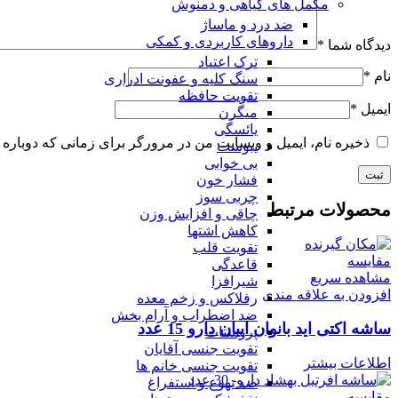
مکمل های گیاهی و دمنوش
ضد درد و ماساژ
داروهای کاربردی و کمکی
دیدگاه شما
*
ترک اعتیاد
نام
*
سنگ کلیه و عفونت ادراری
تقویت حافظه
ایمیل
*
میگرن
یائسگی
ذخیره نام، ایمیل و وبسایت من در مرورگر برای زمانی که دوباره 
یبوست
بی خوابی
فشار خون
چربی سوز
محصولات مرتبط
چاقی و افزایش وزن
کاهش اشتها
تقویت قلب
مقایسه
قاعدگی
مشاهده سریع
شیرافزا
افزودن به علاقه مندی
رفلاکس و زخم معده
ضد اضطراب و آرام بخش
ساشه اکتی اید بانوان ابیان دارو 15 عدد
پروستات
تقویت جنسی آقایان
اطلاعات بیشتر
تقویت جنسی خانم ها
ضد تهوع و استفراغ
مقایسه