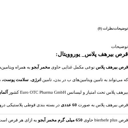
توضیحات
نظرات (0)
توضیحات
قرص بیرهف پلاس_ یوروویتال:
قرص بیرهف پلاس
نوعی مکمل غذایی حاوی
مخمر آبجو
به همراه ویتامین‌
که می‌تواند به تامین ویتامین‌های ب در بدن، تامین
انرژی
،
سلامت پوست، مو
بیرهف پلاس تحت امتیاز و لیسانس Euro OTC Pharma GmbH کشور
آلما
قرص بیرهف پلاس به صورت
60 عددی
در بسته بندی قوطی پلاستیکی درون
قرص bierhefe plus حاوی
650 میلی گرم مخمر آبجو
به ازای هر قرص است