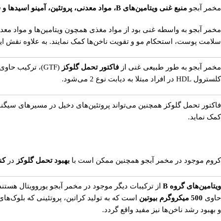
مخمر آبجو
منبع غنی ویتامین‌های B، مواد معدنی، پروتئین، آمینو اسیدها و فیبر
مخمر آبجو به واسطه غنی بود از مواد مغذی همچون ویتامین‌ها و مواد معد
سلامت پوست، استحکام مو و تقویت ناخن‌ها
کمک نمایند. به علاوه نقش ا
مخمر آبجو به طور طبیعی غنی از
فاکتور تحمل گلوکز
کلسترول HDL در افراد مبتلا به دیابت نوع 2 می‌شود.
فاکتور تحمل گلوکز همچنین می‌تواند پروتئین‌های دخیل در مسیرهای سیگنا
کمک نماید.
کروم موجود در مخمر آبجو همچنین ممکن است با
بهبود تحمل گلوکز
در
کن
ویتامین‌های گروه B
از ترکیبات دیگر موجود در مخمر آبجو یوروویتال هستند 
حاوی
500 میکروگرم بیوتین
است که به تولید کراتین، پروتئینی که بلوک‌ها
و بهبود رشد ناخن‌ها نیز مفید واقع گردد.