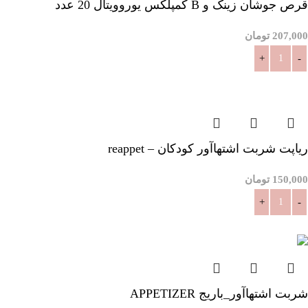
قرص جوشان زینک و B کمپلکس یوروویتال 20 عدد
207,000
تومان
افزودن به سبد خرید
ریاپت شربت اشتهاآور کودکان – reappet
150,000
تومان
افزودن به سبد خرید
شربت اشتهاآور_باریج APPETIZER