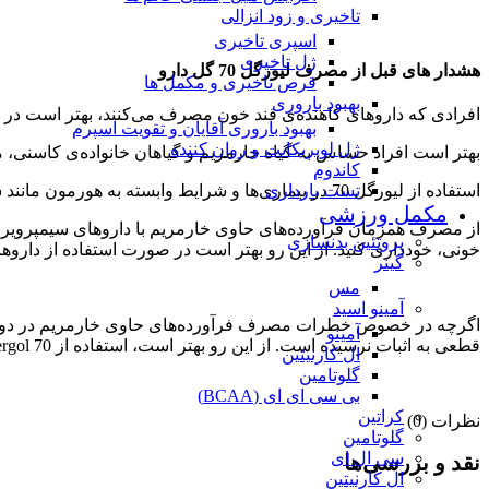
تاخیری و زود انزالی
اسپری تاخیری
ژل تاخیری
هشدار های قبل از مصرف لیورگل 70 گل دارو
قرص تاخیری و مکمل ها
بهبود باروری
افرادی که داروهای کاهنده‌ی قند خون مصرف می‌کنند، بهتر است در طول مصرف لیورگل 70 قن
بهبود باروری آقایان و تقویت اسپرم
ژل لوبریکانت و روان کننده
بهتر است افراد حساس به گیاه خارمریم و گیاهان خانواده‌ی کاسنی، مبتلایان ب
کاندوم
تست بارداری
استفاده از لیورگل 70 در بیماری‌ها و شرایط وابسته به هورمون مانند سرطان پستان، سرطان رحم، سرطان تخمدان، آندومتریوز و فیبروئید رحمی توصیه نمی‌شود.
مکمل ورزشی
از مصرف همزمان فرآورده‌های حاوی خارمریم با داروهای سیمپرویر و 
پروتئین بدنسازی
خونی، خودداری کنید. از این رو بهتر است در صورت استفاده از داروهای فوق، قبل از مصرف
گینر
مس
آمینو اسید
اگرچه در خصوص خطرات مصرف فرآورده‌های حاوی خارمریم در دوران با
آمینو
قطعی به اثبات نرسیده است. از این رو بهتر است، استفاده از livergol 70 در دوران بارداری و شیردهی با مشورت پزشک صورت گیرد.
ال کارنیتین
گلوتامین
بی سی ای ای (BCAA)
کراتین
نظرات (0)
گلوتامین
سی ال ای
نقد و بررسی‌ها
ال کارنیتین