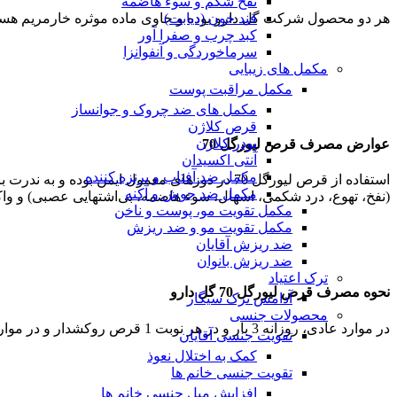
نفخ شکم و سوء هاضمه
هر دو محصول شرکت گل دارو بوده و حاوی ماده موثره خارمریم هستند. تنها فرق لیورگل 70 با 140 دوز خارمریم آنست. دوز خارمریم 
قند خون (دیابت)
کبد چرب و صفرا آور
سرماخوردگی و آنفوانزا
مکمل های زیبایی
مکمل مراقبت پوست
مکمل های ضد چروک و جوانساز
قرص کلاژن
پودر کلاژن
عوارض مصرف قرص لیورگل 70
آنتی اکسیدان
مکمل ضد آفتاب و برنزه کننده
استفاده از قرص لیورگل 70 در دوزهای معمول ای
مکمل ضد جوش و آکنه
(نفخ، تهوع، درد شکمی، اسهال، سوء‌ ‌‌هاضمه، بی‌اشتهایی عصبی) و وا
مکمل تقویت مو، پوست و ناخن
مکمل تقویت مو و ضد ریزش
ضد ریزش آقایان
ضد ریزش بانوان
ترک اعتیاد
نحوه مصرف قرص لیورگل 70 گل دارو
آدامس ترک سیگار
محصولات جنسی
در موارد عادی، روزانه 3 بار و در هر نوبت 1 قرص روکشدار و در موارد حاد روزانه 3 بار و در هر نوبت 2 قرص روکشدار لیورگل 70 میل شود.
تقویت جنسی آقایان
کمک به اختلال نعوذ
تقویت جنسی خانم ها
افزایش میل جنسی خانم ها