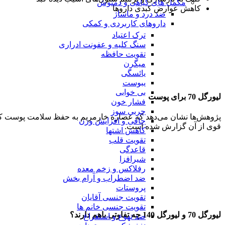
مکمل های گیاهی و دمنوش
کاهش عوارض کبدی داروها
ضد درد و ماساژ
داروهای کاربردی و کمکی
ترک اعتیاد
سنگ کلیه و عفونت ادراری
تقویت حافظه
میگرن
یائسگی
یبوست
بی خوابی
لیورگل 70 برای پوست
فشار خون
چربی سوز
پژوهش‌ها نشان می‌دهد که عصاره خارمریم به حفظ سلامت پوست کمک 
چاقی و افزایش وزن
قوی از آن گزارش شده است.
کاهش اشتها
تقویت قلب
قاعدگی
شیرافزا
رفلاکس و زخم معده
ضد اضطراب و آرام بخش
پروستات
تقویت جنسی آقایان
تقویت جنسی خانم ها
لیورگل 70 و لیورگل 140 چه تفاوتی باهم دارند؟
ضد تهوع و استفراغ