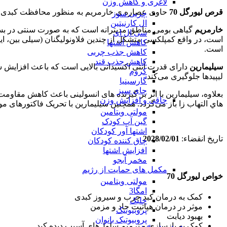
لاغری و کاهش وزن
قرص لیورگل 70
حاوی عصاره‌ ی خارمریم به منظور محافظت کبدی، ص
چربی سوز
ال کارنیتین
خارمریم
گیاهی بومی مناطق مدیترانه است که به صورت سنتی در بسیار
سی ال ای
است، در واقع کمپلکسی متشكل از چندین فلاونوليگنان (سیلی بین، ای
کاهش اشتها
است.
کاهش جذب چربی
کاهش جذب قند
سیلیمارین
دارای قدرت آنتی اکسیدانی بالایی است که باعث افزایش سطو
کروم
لیپیدها جلوگیری می‌کند.
گارسینیا
چای سبز
چاقی و افزایش وزن
هاي التهاب زا باز می‌گردد. همچنین سیلیمارین با تحریک فاکتورهای 
مولتی ویتامین
گین آپ کودک
اشتها آور کودکان
تاریخ انقضاء:
2028/02/01
چاق کننده کودکان
افزایش اشتها
مخمر آبجو
مکمل های حمایت از رژیم
خواص لیورگل 70
مولتی ویتامین
امگا3
کمک به درمان کبد چرب و سیروز کبدی
جلبک
موثر در درمان هپاتیت حاد و مزمن
پروبیوتیک
بهبود دیابت
پروبیوتیک بانوان
کمک به بازسازی و ترمیم سلول‌های آسیب دیده کبد