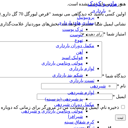
مادر و کودک
هنوز بررسی‌ای ثبت نشده است.
بارداری
اولین کسی باشید که دیدگاهی می نویسد “قرص لیورگل 70 گل دارو_Goldaru Livergol 70”
پروبیوتیک
بیماری های بارداری
نشانی ایمیل شما منتشر نخواهد شد.
بخش‌های موردنیاز علامت‌گذاری 
ترک پوست
امتیاز شما
*
یبوست
تهوع
مکمل دوران بارداری
آهن
فولیک اسید
مولتی ویتامین بارداری
لوازم بارداری
شکم بند بارداری
دیدگاه شما
*
تست بارداری
شیردهی
نام
*
لوازم شیردهی
ایمیل
*
پد شیردهی (پد سینه)
مکمل دوران شیردهی
ذخیره نام، ایمیل و وبسایت من در مرورگر برای زمانی که دوباره 
مولتی ویتامین بارداری و شیردهی
شیرافزا
کرم شقاق سینه
ترک پوست