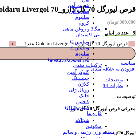
شربت آهن
قرص لیورگل 70 گل دارو_Goldaru Livergol 70
قطره آهن
سلنیوم
300,000
تومان
کروم
امگا3 و روغن ماهی
5 عدد در انبار
آنتی اکسیدان
ویتامین C
قرص لیورگل 70 گل دارو_Goldaru Livergol 70 عدد
ویتامین E
سلنیوم
کورکومین (زردچوبه)
مقایسه
ترکیبات مغذی
افزودن به علاقه مندی
گلوکز آمین
جینسینگ
توضیحات
کلاژن
نظرات (0)
رویال ژلی
جلبک
توضیحات
کافئین
کیوتن (Q10)
معرفی قرص لیورگل 70 گل دارو
قارچ ها
شیتاکه
ملاتونین
تنظیم وزن رژیمی و سالم
لیورگل 70 چیست؟