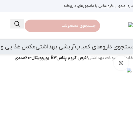
باره اصفهان دارو
رد کردن به ناوبری
تماس با ما
مجوزهای داروخانه
رد کردن به محتوای اصلی
ستجوی داروهای کمیاب
آرایشی بهداشتی
مکمل غذایی و 
خانه
/
محصولات بهداشتی
/
قرص کروم پلاسB3 یوروویتال-60عددی
بزرگنمایی تصویر