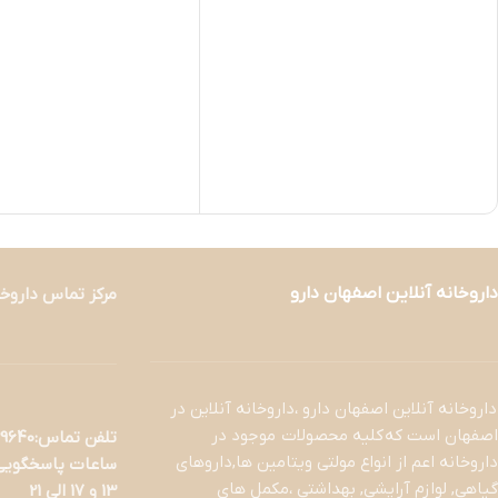
داروخانه آنلاین اصفهان دارو
مرکز تماس داروخا
داروخانه آنلاین اصفهان دارو ،داروخانه آنلاین در
اصفهان است که کلیه محصولات موجود در
تلفن تماس:09133329640- 03137390013
داروخانه اعم از انواع مولتی ویتامین ها,داروهای
گیاهی, لوازم آرایشی, بهداشتی ،مکمل های
13 و 17 الی 21