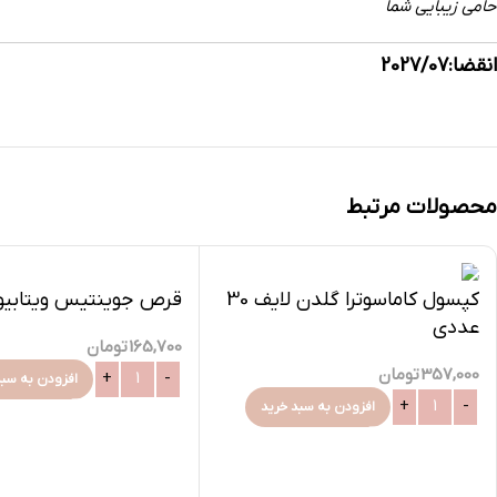
حامی زیبایی شما
انقضا:2027/07
محصولات مرتبط
قرص جوینتیس ویتابی
کپسول کاماسوترا گلدن لایف 30
عددی
165,700
تومان
357,000
تومان
افزودن به سبد
افزودن به سبد خرید