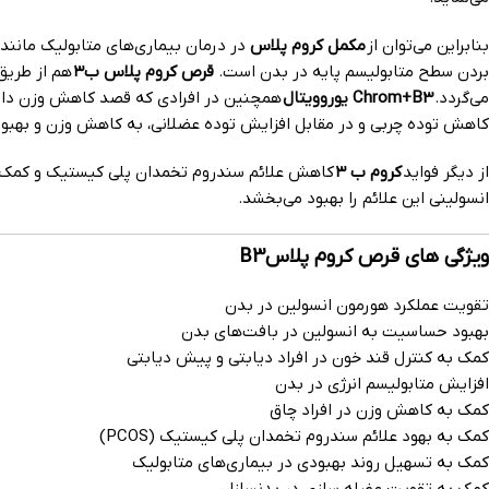
بنابراین می‌توان از
مکمل کروم پلاس
در درمان بیماری‌های متابولیک مانند 
بردن سطح متابولیسم پایه در بدن است.
قرص کروم پلاس ب۳
هم از طریق
می‌گردد.
Chrom+B3 یوروویتال
همچنین در افرادی که قصد کاهش وزن دار
کاهش توده چربی و در مقابل افزایش توده عضلانی، به کاهش وزن و بهبود
از دیگر فواید
کروم ب ۳
کاهش علائم سندروم تخمدان پلی کیستیک و کمک به
انسولینی این علائم را بهبود می‌بخشد.
ویژگی های قرص کروم پلاسB3
تقویت عملکرد هورمون انسولین در بدن
بهبود حساسیت به انسولین در بافت‌های بدن
کمک به کنترل قند خون در افراد دیابتی و پیش دیابتی
افزایش متابولیسم انرژی در بدن
کمک به کاهش وزن در افراد چاق
کمک به بهود علائم سندروم تخمدان پلی کیستیک (PCOS)
کمک به تسهیل روند بهبودی در بیماری‌های متابولیک
کمک به تقویت عضله سازی در بدنسازان