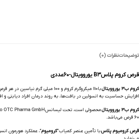
توضیحات
نظرات (0)
قرص کروم پلاسB3 یوروویتال-60عددی
کروم ب۳ یوروویتال
با110 میکروگرم کروم و 100 میلی گرم نیاسین در هر قرص، برای بهبود متابولیسم درشت مغذی‌ها و حفظ سطح قند خون در محدوده نرمال کاربرد دارد.
افزایش حساسیت به انسولین در بافت‌ها، به روند درمان افراد دیابتی و افراد مبتلا ب
کروم ب3 یوروویتال
محصولی است، تحت لیسانس Euro OTC Pharma GmbH در آلمان، که به نمایندگی شرکت حکیمان طب کار در هگمتان داروی غرب ایران تولید و بسته بندی ‌می‌شود.
60 قرص می‌باشد.
قرص کرومیوم پلاس
با تأمین عنصر کمیاب “
کرومیوم
“، عملکرد هورمون انسو
می‌نماید.