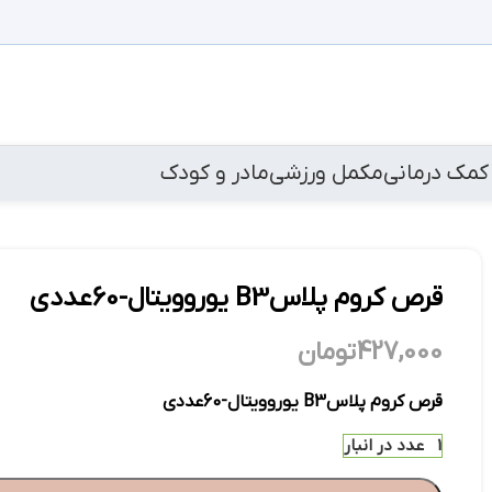
کمک درمانی
مکمل ورزشی
مادر و کودک
قرص کروم پلاسB3 یوروویتال-60عددی
427,000
تومان
قرص کروم پلاسB3 یوروویتال-60عددی
1 عدد در انبار