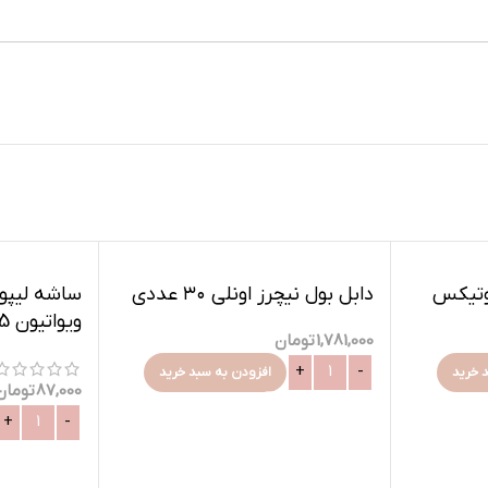
وتیکس
دابل بول نیچرز اونلی ۳۰ عددی
ساشه لیپو
ویواتیون 15 عدد
1,781,000
تومان
 خرید
افزودن به سبد خرید
87,000
تومان