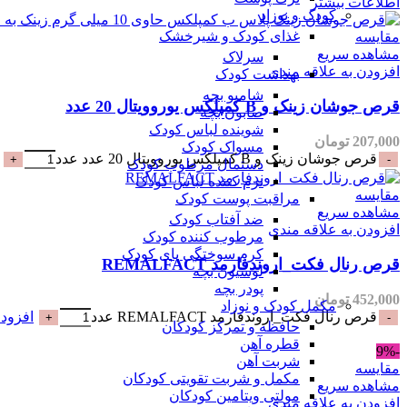
اطلاعات بیشتر
کودک و نوزاد
غذای کودک و شیرخشک
مقایسه
مشاهده سریع
سرلاک
افزودن به علاقه مندی
بهداشت کودک
شامپو بچه
قرص جوشان زینک و B کمپلکس یوروویتال 20 عدد
صابون بچه
شوینده لباس کودک
207,000
تومان
مسواک کودک
قرص جوشان زینک و B کمپلکس یوروویتال 20 عدد عدد
دستمال مرطوب کودک
نرم کننده لباس کودک
مقایسه
مراقبت پوست کودک
مشاهده سریع
ضد آفتاب کودک
افزودن به علاقه مندی
مرطوب کننده کودک
کرم سوختگی پای کودک
قرص رنال فکت_اروندفارمد REMALFACT
لوسیون بچه
پودر بچه
452,000
تومان
مکمل کودک و نوزاد
قرص رنال فکت_اروندفارمد REMALFACT عدد
افزودن
حافظه و تمرکز کودکان
قطره آهن
-9%
شربت آهن
مقایسه
مکمل و شربت تقویتی کودکان
مشاهده سریع
مولتی ویتامین کودکان
افزودن به علاقه مندی