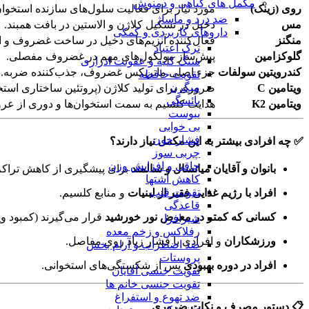
مکمل های گیاهی و دمنوش
روی (زینک)
مورد نیاز برای فعالیت سلول‌های سازنده استخوان
ضد درد و ماساژ
مس
دخیل در تشکیل کلاژن و الاستین در بافت همبند.
داروهای کاربردی و کمکی
منگنز
فعال‌کننده آنزیم‌های دخیل در ساخت غضروف و ا
ترک اعتیاد
گلوکزامین
پیش‌ساز مولکول‌های مهم در غضروف مفصلی.
سنگ کلیه و عفونت ادراری
کندرویتین سولفات
جزء اصلی ماتریکس غضروف، جذب‌کننده ضربه.
تقویت حافظه
میگرن
ویتامین C
ضروری برای تولید کلاژن (پروتئین ساختاری است
یائسگی
ویتامین K2
هدایت کلسیم به سمت استخوان‌ها و دوری از عر
یبوست
بی خوابی
فشار خون
✅ چه افرادی بیشتر به این مکمل نیاز دارند؟
چربی سوز
چاقی و افزایش وزن
بانوان و آقایان میانسال و سالمند
برای پیشگیری از کاهش تراکم
کاهش اشتها
تقویت قلب
افراد با رژیم غذایی فقیر از لبنیات
و منابع کلسیم.
قاعدگی
کسانی که کمتر در معرض نور خورشید
قرار می‌گیرند (کمبود ویتا
شیرافزا
رفلاکس و زخم معده
ورزشکاران
و افرادی با فشار زیاد روی مفاصل.
ضد اضطراب و آرام بخش
پروستات
افراد در دوره بهبودی
پس از شکستگی‌های استخوانی.
تقویت جنسی آقایان
تقویت جنسی خانم ها
ضد تهوع و استفراغ
📋 دستور مصرف و نکات ضروری