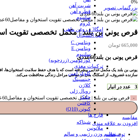
0%
شربت آهن
بزرگنمایی تصویر
قطره آهن
سلنیوم
کروم
امگا3 و روغن ماهی
قرص یونی بن بلند | مکمل تخصصی تقویت استخوان و مفاصل60
آنتی اکسیدان
ویتامین C
665,000
تومان
ویتامین E
سلنیوم
قرص یونی بن بلند60عددی
کورکومین (زردچوبه)
ترکیبات مغذی
یونی بن بلند
یک مکمل غذایی پیشرفته است که با هدف
حفظ سلامت استخوان‌ها، افز
گلوکز آمین
سازنده غضروف، از اسکلت بدن در تمامی مراحل زندگی محافظت می‌کند.
جینسینگ
کلاژن
3 عدد در انبار
رویال ژلی
جلبک
قرص یونی بن بلند | مکمل تخصصی تقویت استخوان و مفاصل60عددی_Unibone Blend عدد
کافئین
کیوتن (Q10)
قارچ ها
مقایسه
شیتاکه
افزودن به علاقه مندی
ملاتونین
تنظیم وزن رژیمی و سالم
توضیحات