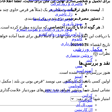
برای تکمیل و شخصی‌سازی نهایی این متن برای سایت، لطفاً اطلاعات 
تاخیری و زود انزالی
اسپری تاخیری
لیست دقیق ترکیبات
و مقدار هر یک (مثلاً هر قرص حاوی چند 
ژل تاخیری
دستور مصرف رسمی
درج شده روی بسته‌بندی
قرص تاخیری و مکمل ها
بهبود باروری
هر گونه ادعا یا کاربرد اختصاصی
که سازنده مطرح کرده است.
بهبود باروری آقایان و تقویت اسپرم
ژل لوبریکانت و روان کننده
با دریافت این اطلاعات، متن نهایی و کاملاً دقیق برای شما آماده خواه
کاندوم
تست بارداری
تاریخ انقضاء:
2025/10/24
مکمل ورزشی
نظرات (0)
پروتئین بدنسازی
گینر
نقد و بررسی‌ها
مس
آمینو اسید
هنوز بررسی‌ای ثبت نشده است.
آمینو
ال کارنیتین
اولین کسی باشید که دیدگاهی می نویسد “قرص یونی بن بلند | مکمل تخصصی تقویت 
گلوتامین
نشانی ایمیل شما منتشر نخواهد شد.
بخش‌های موردنیاز علامت‌گذاری 
بی سی ای ای (BCAA)
کراتین
امتیاز شما
*
گلوتامین
سی ال ای
ال کارنیتین