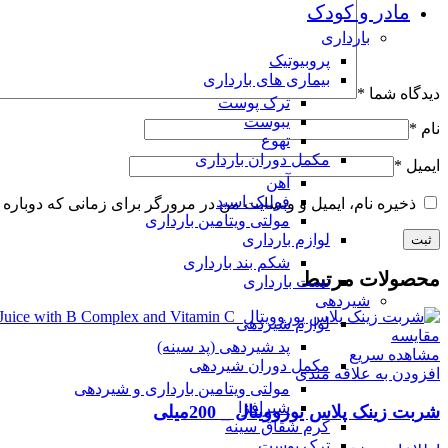
مادر و کودک
بارداری
پروبیوتیک
بیماری های بارداری
دیدگاه شما
*
ترک پوست
یبوست
نام
*
تهوع
مکمل دوران بارداری
ایمیل
*
آهن
فولیک اسید
ذخیره نام، ایمیل و وبسایت من در مرورگر برای زمانی که دوباره 
مولتی ویتامین بارداری
لوازم بارداری
شکم بند بارداری
محصولات مرتبط
تست بارداری
شیردهی
لوازم شیردهی
مقایسه
پد شیردهی (پد سینه)
مشاهده سریع
مکمل دوران شیردهی
افزودن به علاقه مندی
مولتی ویتامین بارداری و شیردهی
شیرافزا
شربت زینک پلاس یوروویتال _ 200میلی
کرم شقاق سینه
ترک پوست