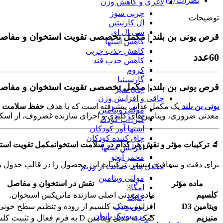
نظرات (0)
لاغری و کاهش وزن
چربی سوز
توضیحات
ال کارنیتین
سی ال ای
قرص یونی بن بلند | مکمل تخصصی تقویت استخوان و مفاص
کاهش اشتها
کاهش جذب چربی
60عدد
کاهش جذب قند
کروم
گارسینیا
قرص یونی بن بلند | مکمل تخصصی تقویت استخوان و مفاص
چای سبز
چاقی و افزایش وزن
یونی بن بلند
یک مکمل غذایی پیشرفته است که با هدف
حفظ سلامت است
مولتی ویتامین
معدنی ضروری، ویتامین‌های کلیدی و اجزای سازنده غضروف، از اسک
گین آپ کودک
اشتها آور کودکان
چاق کننده کودکان
🔬 ترکیبات مؤثر و نقش هر کدام در سلامت استخوانمکمل تقویت است
افزایش اشتها
مخمر آبجو
برای دقت و شفافیت بیشتر، ترکیبات این محصول را در قالب جدول ب
مکمل های حمایت از رژیم
مولتی ویتامین
ماده مؤثر
نقش در استخوان و مفاصل
امگا3
کلسیم
ماده معدنی اصلی سازنده ماتریکس استخوان.
جلبک
پروبیوتیک
ویتامین D3
افزایش جذب کلسیم از روده و تنظیم سطح خونی 
پروبیوتیک بانوان
منیزیم
کمک به تبدیل ویتامین D به فرم فعال و تثبیت کلسیم در استخوان.