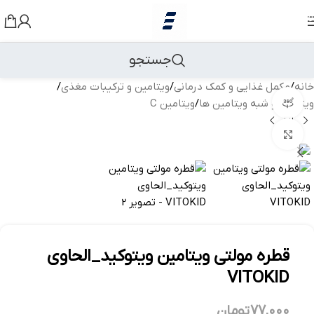
رد کردن به ناوبری
رد کردن به محتوای اصلی
جستجو
خانه
/
مکمل غذایی و کمک درمانی
/
ویتامین و ترکیبات مغذی
/
ویتامین و شبه ویتامین ها
/
ویتامین C
مشاهده 360 درجه
بزرگنمایی تصویر
قطره مولتی ویتامین ویتوکید_الحاوی
VITOKID
77,000
تومان