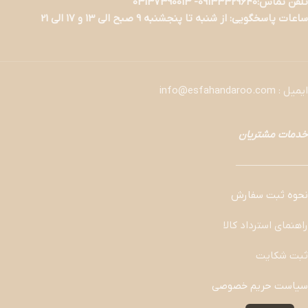
تلفن تماس:09133329640- 03137390013
ساعات پاسخگویی: از شنبه تا پنجشنبه 9 صبح الی 13 و 17 الی 21
ایمیل : info@esfahandaroo.com
خدمات مشتریان
———————
نحوه ثبت سفارش
راهنمای استرداد کالا
ثبت شکایت
سیاست حریم خصوصی