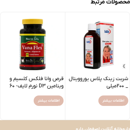
محصولات مرتبط
شربت زینک پلاس یوروویتال
قرص وانا فلکس کلسیم و
_ 200میلی
ویتامین D3 نورم لایف- 60
عدد
اطلاعات بیشتر
اطلاعات بیشتر
داروخانه آنلاین اصفهان دارو