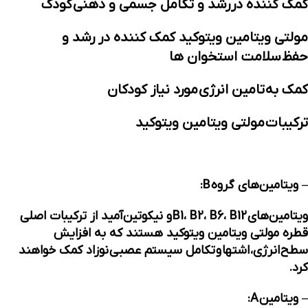
کمک کننده در
رشد و تکامل جسمی و ذهنی
کودک
مولتی ویتامین ویتوکید کمک کننده در رشد و
حفظ
سلامت استخوان ها
کمک به
تامین انرژی
مورد نیاز کودکان
ترکیبات
مولتی ویتامین ویتوکید
– ویتامین‌های گروه B:
ویتامین‌های B1، B2، B6، B12 و نیکوتین‌آمید از ترکیبات اصلی
قطره مولتی ویتامین ویتوکید هستند که به افزایش
سطح
انرژی
،
اشتها
و
تکامل سیستم عصبی
نوزاد کمک خواهند
کرد.
– ویتامین A: