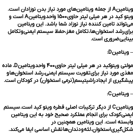
ویتامین A از جمله ویتامین‌های مورد نیاز بدن نوزادان است.
ویتو کید در هر میلی لیتر حاوی
1500 واحد
ویتامین A است و
می‌تواند تامین کننده نیاز نوزاد شما باشد. این ویتامین
برای
رشد استخوان‌ها
،
تکامل مغز
،
حفظ سیستم ایمنی
و
تکامل
بینایی
ضروری است.
– ویتامین D:
مولتی ویتوکید در هر میلی لیتر حاوی
400 واحد
ویتامین D، ماده
مغذی مورد نیاز برای
تقویت سیستم ایمنی
،
رشد استخوان‌ها
و
پیشگیری از ایجاد
راشیتیسم
(
نرمی استخوان
) در کودکان است.
– ویتامین C:
ویتامین C از دیگر ترکیبات اصلی قطره ویتو کید است.
سیستم
ایمنی
کودک برای انجام عملکرد صحیح خود به این ویتامین
وابسته است. این ویتامین همچنین در
شکل‌گیری
استخوان
،
لثه
و
دندان‌ها
نقش اساسی ایفا می‌کند.