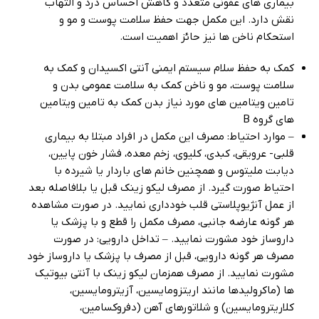
بیماری های عفونی متعدد و کاهش احساس درد و التهاب
نقش دارد. این مکمل جهت حفظ سلامت پوست و مو و
استحکام ناخن ها نیز حائز اهمیت است.
کمک به حفظ سلام سیستم ایمنی آنتی اکسیدان و کمک به
سلامت پوست، مو و ناخن کمک به سلامت عمومی بدن و
تامین ویتامین های مورد نیاز بدن کمک به تامین ویتامین
های گروه B
– موارد احتیاط: مصرف این مکمل در افراد مبتلا به بیماری
قلبی- عرویقی، کبدی، کلیوی، زخم معده، فشار خون پایین،
دیابت ملیتوس و همچنین خانم های باردار یا شیرده با
احتیاط صورت گیرد. از مصرف لیکو زینک قبل یا بلافاصله بعد
از عمل آنژیوپلاستی قلب خودداری نمایید. در صورت مشاهده
هر گونه عارضه جانبی، مصرف مکمل را قطع و با پزشک یا
داروساز خود مشورت نمایید. – تداخل دارویی: در صورت
مصرف هر گونه دارویی، قبل از مصرف با پزشک یا داروساز خود
مشورت نمایید. از مصرف همزمان لیکو زینک با آنتی بیوتیک
ها (ماکرولیدها مانند اریتزومایسین، آزیترومایسین،
کلاریترومایسین) و شلاتورهای آهن (دفروکسامین،