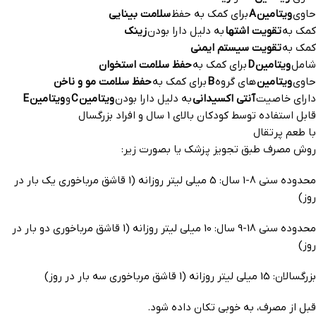
حاوی
ویتامین
A
برای کمک به حفظ
سلامت بینایی
کمک به
تقویت اشتها
به دلیل دارا بودن
زینک
کمک به
تقویت سیستم ایمنی
شامل
ویتامین
D
برای کمک به
حفظ سلامت استخوان
حاوی
ویتامین
های گروه
B
برای کمک به
حفظ سلامت مو و ناخن
دارای خاصیت
آنتی اکسیدانی
به دلیل دارا بودن
ویتامین
C
و
ویتامین
E
قابل استفاده توسط کودکان بالای 1 سال و افراد بزرگسال
با طعم پرتقال
روش مصرف طبق تجویز پزشک یا بصورت زیر:
محدوده سنی 8-1 سال: 5 میلی لیتر روزانه (1 قاشق مرباخوری یک بار در
روز)
محدوده سنی 18-9 سال: 10 میلی لیتر روزانه (1 قاشق مرباخوری دو بار در
روز)
بزرگسالان: 15 میلی لیتر روزانه (1 قاشق مرباخوری سه بار در روز)
قبل از مصرف، به خوبی تکان داده شود.