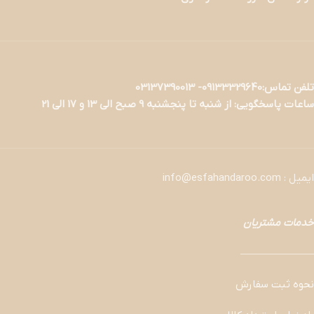
تلفن تماس:09133329640- 03137390013
ساعات پاسخگویی: از شنبه تا پنجشنبه 9 صبح الی 13 و 17 الی 21
ایمیل : info@esfahandaroo.com
خدمات مشتریان
———————
نحوه ثبت سفارش