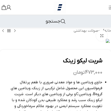
رد کردن به ناوبری
رد کردن به محتوای اصلی
جستجو
خانه
/
محصولات بهداشتی
بزرگنمایی تصویر
شربت لیکو زینک
473,000
تومان
حاوی ویتامین ها و مواد معدنی ضروری با طعم پرتقال
فرمولاسیون این محصول شامل ترکیبی از زینک، ویتامین های
گروه
B
، ویتامین
C
و برخی از ویتامین های دیگر است. شربت
لیکو زینک سبب رشد و عملکرد طبیعی بدن کودکان شده و با
تقویت عملکرد سیستم ایمنی در بهبود علائم سرماخوردگی و