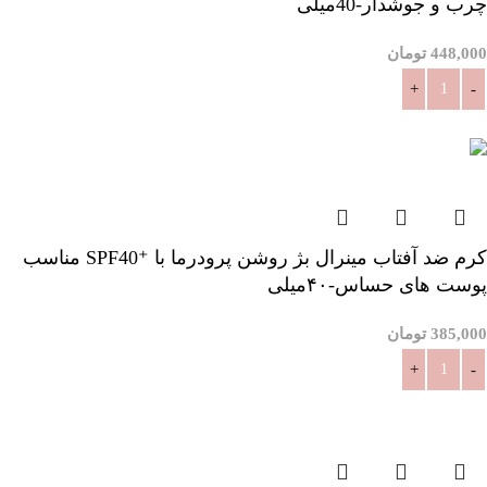
چرب و جوشدار-40میلی
448,000
تومان
افزودن به سبد خرید
کرم ضد آفتاب مینرال بژ روشن پرودرما با ⁺SPF40 مناسب
پوست های حساس-۴۰میلی
385,000
تومان
افزودن به سبد خرید