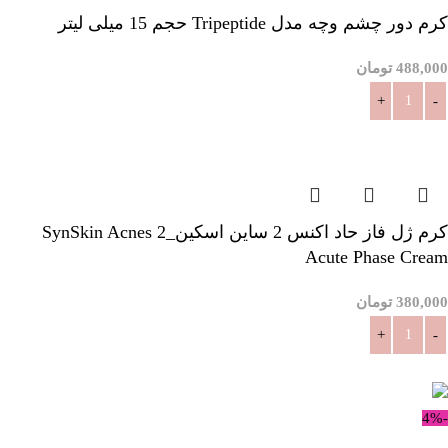
کرم دور چشم وچه مدل Tripeptide حجم 15 میلی لیتر
488,000
تومان
افزودن به سبد خرید
کرم ژل فاز حاد اکنس 2 ساین اسکین_SynSkin Acnes 2
Acute Phase Cream
380,000
تومان
افزودن به سبد خرید
-4%