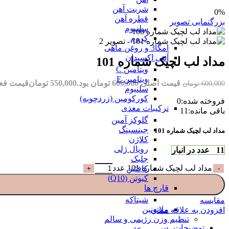
شربت آهن
0%
قطره آهن
بزرگنمایی تصویر
سلنیوم
کروم
امگا3 و روغن ماهی
آنتی اکسیدان
مداد لب لچیک شماره 101
ویتامین C
ویتامین E
قیمت اصلی 600,000 تومان بود.
550,000
تومان
قیمت فعلی 550,000 تو
600,000
تومان
سلنیوم
کورکومین (زردچوبه)
فروخته شده:
0
ترکیبات مغذی
باقی مانده:
11
گلوکز آمین
جینسینگ
مداد لب لچیک شماره 101
کلاژن
رویال ژلی
11 عدد در انبار
جلبک
مداد لب لچیک شماره 101 عدد
کافئین
کیوتن (Q10)
قارچ ها
شیتاکه
مقایسه
ملاتونین
افزودن به علاقه مندی
تنظیم وزن رژیمی و سالم
توضیحات