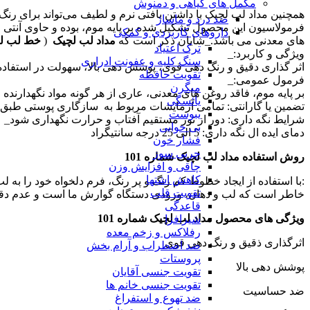
مکمل های گیاهی و دمنوش
همچنین مداد لب لچیک با داشتن بافتی نرم و لطیف می‌تواند برای رنگ
ضد درد و ماساژ
فرمولاسیون این محصول تشکیل شده بر پایه موم، بوده و حاوی آنتی اک
داروهای کاربردی و کمکی
های معدنی می باشد._شایان ذکر است که
مداد لب لچیک
(
خط لب ل
ترک اعتیاد
ویژگی و کاربرد:_
سنگ کلیه و عفونت ادراری
اثر گذاری دقیق و رنگ دهی قوی، پوشش دهی بالا، سهولت در استفاده
تقویت حافظه
فرمول عمومی:_
میگرن
بر پایه موم، فاقد روغن های معدنی، عاری از هر گونه مواد نگهدارنده
یائسگی
تضمین یا گارانتی: تمامی آزمایشات مربوط به سازگاری پوستی طبق آخری
یبوست
شرایط نگه داری: دور از نور مستقیم آفتاب و حرارت نگه­داری شود_
بی خوابی
دمای ایده ال نگه داری: 5 الی 25 درجه سانتیگراد
فشار خون
چربی سوز
روش استفاده مداد لب لچیک شماره 101
چاقی و افزایش وزن
کاهش اشتها
:با استفاده از ایجاد خطوط کم رنگ و پر رنگ، فرم دلخواه خود را به ل
تقویت قلب
خاطر است که لب و دهان، ورودی دستگاه گوارش ما است و عدم دقت 
قاعدگی
ویژگی های محصول مداد لب لچیک شماره 101
شیرافزا
رفلاکس و زخم معده
اثرگذاری ذقیق و رنگ دهی قوی
ضد اضطراب و آرام بخش
پروستات
پوشش دهی بالا
تقویت جنسی آقایان
تقویت جنسی خانم ها
ضد حساسیت
ضد تهوع و استفراغ