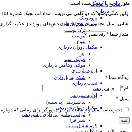
مادر و کودک
هنوز بررسی‌ای ثبت نشده است.
بارداری
اولین کسی باشید که دیدگاهی می نویسد “مداد لب لچیک شماره 101”
پروبیوتیک
بیماری های بارداری
نشانی ایمیل شما منتشر نخواهد شد.
بخش‌های موردنیاز علامت‌گذاری 
ترک پوست
امتیاز شما
*
یبوست
تهوع
مکمل دوران بارداری
آهن
فولیک اسید
مولتی ویتامین بارداری
لوازم بارداری
دیدگاه شما
*
شکم بند بارداری
تست بارداری
نام
*
شیردهی
لوازم شیردهی
ایمیل
*
پد شیردهی (پد سینه)
مکمل دوران شیردهی
ذخیره نام، ایمیل و وبسایت من در مرورگر برای زمانی که دوباره 
مولتی ویتامین بارداری و شیردهی
شیرافزا
کرم شقاق سینه
محصولات مرتبط
ترک پوست