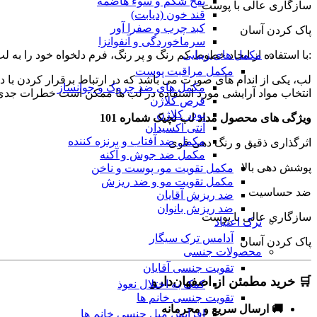
نفخ شکم و سوء هاضمه
سازگاری عالی با پوست
قند خون (دیابت)
کبد چرب و صفرا آور
پاک کردن آسان
سرماخوردگی و آنفوانزا
:با استفاده از ایجاد خطوط کم رنگ و پر رنگ، فرم دلخواه خود را به لب
مکمل های زیبایی
مکمل مراقبت پوست
لب، یکی از اندام های صورت می باشد که در ارتباط برقرار کردن با 
مکمل های ضد چروک و جوانساز
انتخاب مواد آرایشی مورد استفاده در لب ها ممکن است خطرات جدی ب
قرص کلاژن
پودر کلاژن
ویژگی های محصول مداد لب لچیک شماره 101
آنتی اکسیدان
مکمل ضد آفتاب و برنزه کننده
اثرگذاری ذقیق و رنگ دهی قوی
مکمل ضد جوش و آکنه
پوشش دهی بالا
مکمل تقویت مو، پوست و ناخن
مکمل تقویت مو و ضد ریزش
ضد حساسیت
ضد ریزش آقایان
ضد ریزش بانوان
سازگاری عالی با پوست
ترک اعتیاد
آدامس ترک سیگار
پاک کردن آسان
محصولات جنسی
تقویت جنسی آقایان
🛒 خرید مطمئن از اصفهان‌دارو
کمک به اختلال نعوذ
تقویت جنسی خانم ها
🚚 ارسال سریع و محرمانه
افزایش میل جنسی خانم ها