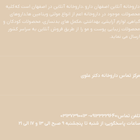
داروخانه آنلاین اصفهان دارو ،داروخانه آنلاین در اصفهان است که کلیه
محصولات موجود در داروخانه اعم از انواع مولتی ویتامین ها,داروهای
گیاهی, لوازم آرایشی, بهداشتی ،مکمل های بدنسازی، محصولات کودکان و
محصولات زیبایی پوست و مو را از طریق فروش آنلاین به سراسر کشور
ارسال می نماید.
مرکز تماس داروخانه دکتر علوی
تلفن تماس:09133329640- 03137390013
ساعات پاسخگویی: از شنبه تا پنجشنبه 9 صبح الی 13 و 17 الی 21