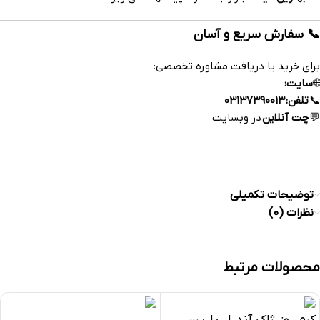
📞 سفارش سریع و آسان
برای خرید یا دریافت مشاوره تخصصی:
🌐
سایت:
www.esfahandaroo.com
📞
تلفن:
03137390013
💬
چت آنلاین
در وبسایت
https://esfahandaroo.com
توضیحات تکمیلی
نظرات (0)
محصولات مرتبط