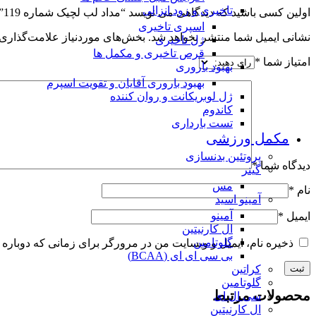
تاخیری و زود انزالی
اولین کسی باشید که دیدگاهی می نویسد “مداد لب لچیک شماره 119”
اسپری تاخیری
نشانی ایمیل شما منتشر نخواهد شد.
بخش‌های موردنیاز علامت‌گذاری 
ژل تاخیری
قرص تاخیری و مکمل ها
امتیاز شما
*
بهبود باروری
بهبود باروری آقایان و تقویت اسپرم
ژل لوبریکانت و روان کننده
کاندوم
تست بارداری
مکمل ورزشی
پروتئین بدنسازی
دیدگاه شما
*
گینر
مس
نام
*
آمینو اسید
آمینو
ایمیل
*
ال کارنیتین
گلوتامین
ذخیره نام، ایمیل و وبسایت من در مرورگر برای زمانی که دوباره 
بی سی ای ای (BCAA)
کراتین
گلوتامین
محصولات مرتبط
سی ال ای
ال کارنیتین