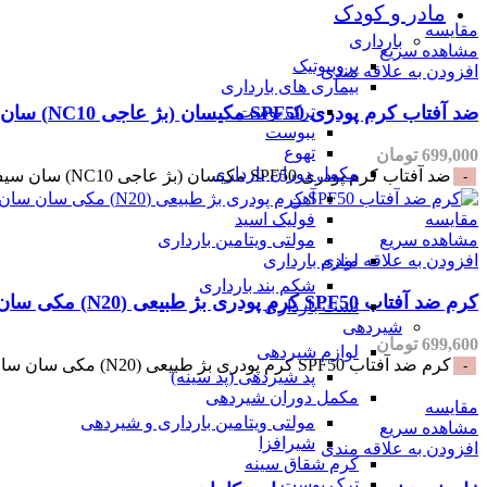
مادر و کودک
مقایسه
بارداری
مشاهده سریع
پروبیوتیک
افزودن به علاقه مندی
بیماری های بارداری
ضد آفتاب کرم پودری SPF50 مکیسان (بژ عاجی NC10) سان سیف_SunSafe Maquisun Foundation Sunscreen SPF50
ترک پوست
یبوست
تهوع
699,000
تومان
مکمل دوران بارداری
ضد آفتاب کرم پودری SPF50 مکیسان (بژ عاجی NC10) سان سیف_SunSafe Maquisun Foundation Sunscreen SPF50 عدد
آهن
مقایسه
فولیک اسید
مشاهده سریع
مولتی ویتامین بارداری
افزودن به علاقه مندی
لوازم بارداری
شکم بند بارداری
کرم ضد آفتاب SPF50 کرم پودری بژ طبیعی (N20) مکی سان سان سیف
تست بارداری
شیردهی
699,600
تومان
لوازم شیردهی
کرم ضد آفتاب SPF50 کرم پودری بژ طبیعی (N20) مکی سان سان سیف عدد
پد شیردهی (پد سینه)
مکمل دوران شیردهی
مقایسه
مولتی ویتامین بارداری و شیردهی
مشاهده سریع
شیرافزا
افزودن به علاقه مندی
کرم شقاق سینه
ترک پوست