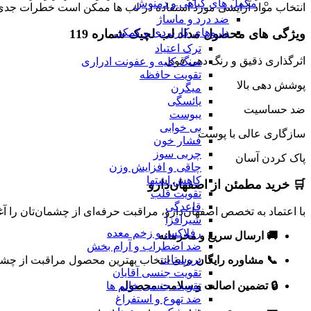
مکمل های گیاهی و دمنوش
انتخاب مواد آرایشی مورد استفاده در لب ها ممکن است خطرات جدی ب
ضد درد و ماساژ
داروهای کاربردی و کمکی
ویژگی های محصول
مداد لب لچیک شماره 119
ترک اعتیاد
اثرگذاری ذقیق و رنگ دهی قوی
سنگ کلیه و عفونت ادراری
تقویت حافظه
پوشش دهی بالا
میگرن
یائسگی
ضد حساسیت
یبوست
بی خوابی
سازگاری عالی با پوست
فشار خون
چربی سوز
پاک کردن آسان
چاقی و افزایش وزن
کاهش اشتها
🛒 خرید مطمئن از اصفهان‌دارو
تقویت قلب
قاعدگی
با اعتماد به تخصص اصفهان‌دارو، مراقبت حرفه‌ای از چشمان‌تان را آغا
شیرافزا
رفلاکس و زخم معده
🚚 ارسال سریع و محرمانه
ضد اضطراب و آرام بخش
پروستات
📞 مشاوره رایگان
برای انتخاب بهترین محصول مراقبت از چشم ب
تقویت جنسی آقایان
🔒 تضمین اصالت و سلامت محصول
تقویت جنسی خانم ها
ضد تهوع و استفراغ