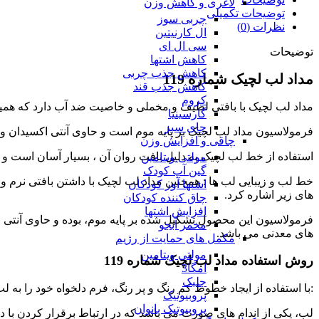
لاغری و کاهش وزن
توضیحات تکمیلی
چربی سوز
نظرات (0)
ال کارنیتین
سی ال ای
توضیحات
کاهش اشتها
کاهش جذب چربی
مداد لب لچیک شماره 119
کاهش جذب قند
کروم
مداد لب لچیک با بافتی لطیف و مخملی و خاصیت ضد آب دارد که همی
گارسینیا
چای سبز
فرمولاسیون مداد لب لچیک بر پایه موم است و حاوی آنتی اکسیدان و عا
چاقی و افزایش وزن
استفاده از خط لب لچیک به دلیل بافت روان آن ، بسیار آسان است
مولتی ویتامین
گین آپ کودک
خط لب و زیبایی لب ها : همچنین مداد لب لچیک با داشتن بافتی نرم و
اشتها آور کودکان
های زیر اشاره کرد.
چاق کننده کودکان
افزایش اشتها
فرمولاسیون این محصول تشکیل شده بر پایه موم، بوده و حاوی آنتی اک
مخمر آبجو
های معدنی می باشد.
مکمل های حمایت از رژیم
مولتی ویتامین
روش استفاده
مداد لب لچیک شماره 119
امگا3
جلبک
:با استفاده از ایجاد خطوط کم رنگ و پر رنگ، فرم دلخواه خود را به لب
پروبیوتیک
پروبیوتیک بانوان
لب، یکی از اندام های صورت می باشد که در ارتباط برقرار کردن با 