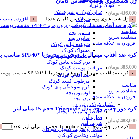
ژل شستشوی پوست حساس کامان
کودک و نوزاد
غذای کودک و شیرخشک
436,000
تومان
ژل شستشوی پوست حساس کامان عدد
افزودن به سبد
سرلاک
بهداشت کودک
مقایسه
شامپو بچه
مشاهده سریع
صابون بچه
افزودن به علاقه مندی
شوینده لباس کودک
مسواک کودک
کرم ضد آفتاب مینرال بژ روشن پرودرما با ⁺SPF40 مناسب پوست های حساس-۴۰میلی
دستمال مرطوب کودک
نرم کننده لباس کودک
385,000
تومان
مراقبت پوست کودک
کرم ضد آفتاب مینرال بژ روشن پرودرما با ⁺SPF40 مناسب پوست های حساس-۴۰میلی عدد
ضد آفتاب کودک
مرطوب کننده کودک
مقایسه
کرم سوختگی پای کودک
مشاهده سریع
لوسیون بچه
افزودن به علاقه مندی
پودر بچه
مکمل کودک و نوزاد
کرم دور چشم وچه مدل Tripeptide حجم 15 میلی لیتر
حافظه و تمرکز کودکان
قطره آهن
488,000
تومان
شربت آهن
کرم دور چشم وچه مدل Tripeptide حجم 15 میلی لیتر عدد
مکمل و شربت تقویتی کودکان
مولتی ویتامین کودکان
مقایسه