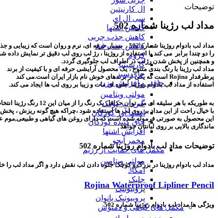
توضیحات
ال کارنیتین
سی ال ای
مداد لب رژینا شماره 502
کاهش اشتها
کاهش جذب چربی
مداد لب بادوام روژینا شماره 502 ، بسیار حرفه ای، نرم و روان است که زیبایی و جذابیت لب ها
کاهش جذب قند
را دو چندا برابر می کند با استفاده از روژینا ، رژ‌ لب روی لب دقیق‌ تر نمایش داده شو
کروم
و همچنین از پخش شدن رژ‌لب در اطراف لب جلوگیری گردد.
گارسینیا
مداد لب رژینا با رنگ بندی متنوع ، یک محصول آرایشی حرفه ای و با کیفیت از برند
چای سبز
پرطرفدار Rojina است که یکی از برندهای خوش نام بازار ایران است.می کند
چاقی و افزایش وزن
استفاده از مداد لب بادوام روژینا جلوه ای مات و زیبا بر روی لب ها ایجاد می کند.
مولتی ویتامین
گین آپ کودک
به طوریکه با هر سلیقه ای می توان حداقل یک رنگ را از میان این 12 رنگ رژینا انتخاب کرد.
با خیال راحت از این مداد بر روی لب ها استفاده شود ،چراکه هیچ گونه ریزش ، پخش
اشتها آور کودکان
این محصول به صورتی فرموله شده است که دارای روغن های گیاهی و طبیعی,موم عسل 
چاق کننده کودکان
ماندگاری بالایی بر روی لبانتان خواهد
افزایش اشتها
مخمر آبجو
توضیحات مداد لب بادوام روژینا شماره 502
مکمل های حمایت از رژیم
مولتی ویتامین
مداد لب بادوام روژینا در بزرگ و کوچک جلوه دادن لب نقش دارد و اگر مداد‌ لب را خ
امگا3
جلبک
Rojina Waterproof Lipliner Pencil
پروبیوتیک
پروبیوتیک بانوان
ویژگی ها مداد لب بادوام روژینا شماره 502
مکمل های گیاهی و دمنوش