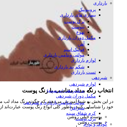
بارداری
پروبیوتیک
بیماری های بارداری
ترک پوست
یبوست
تهوع
مکمل دوران بارداری
آهن
فولیک اسید
مولتی ویتامین بارداری
لوازم بارداری
شکم بند بارداری
تست بارداری
شیردهی
لوازم شیردهی
انتخاب رنگ مداد متناسب با رنگ پوست
پد شیردهی (پد سینه)
مکمل دوران شیردهی
در این بخش به شما آموزش می‌دهیم که چگونه رنگ مداد لب منا
مولتی ویتامین بارداری و شیردهی
خود را شناسایی کنید. به‌طور کلی انواع رنگ پوست عبارت‌اند از:
شیرافزا
کرم شقاق سینه
پوست خیلی روشن
ترک پوست
پوست روشن
کودک و نوزاد