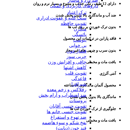
ضد درد و ماساژ
دارای 12 طیف رنگی جذاب و متنوع و بسیار نرم و روان
داروهای کاربردی و کمکی
ترک اعتیاد
ضد آب و ماندگاری بالا بدون پخش شدن
سنگ کلیه و عفونت ادراری
تقویت حافظه
بدون ترک خوردن بر روی لب ها
میگرن
یائسگی
فاقد پارابن در ترکیبات این محصول
یبوست
بی خوابی
بدون سرب و چربی های غیر مجاز
فشار خون
چربی سوز
چاقی و افزایش وزن
بافت مات و مخملی
کاهش اشتها
تقویت قلب
آنتی آلرژی
قاعدگی
شیرافزا
محصول آلمان ماندگاری 24 ساعته
رفلاکس و زخم معده
ضد اضطراب و آرام بخش
ماندگاری بالا بدون پخش شدن
پروستات
تقویت جنسی آقایان
جلوگیری از ترک خوردن لب ها
تقویت جنسی خانم ها
ضد تهوع و استفراغ
بافت مات و مخملی
نفخ شکم و سوء هاضمه
قند خون (دیابت)