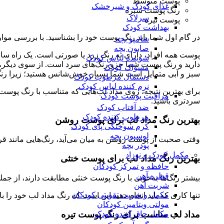
پوست متوسط
غذای کودک و شیرخشک
رنگ پوست سبزه
سرلاک
پوست تیره
بهداشت کودک
در گام اول شما باید رنگ پوست خود را بشناسید. با بررسی موار
شامپو بچه
صابون بچه
پوست همه افراد، دارای ته رنگ زرد یا صورتی است. یک راه س
شوینده لباس کودک
دارید و رنگ پوست شما جزو رنگ‌های سرد است. از سوی دیگر، 
مسواک کودک
سبز و آبی متمایل است شما بسیار خوش‌شانس هستید؛ زیرا رن
دستمال مرطوب کودک
نرم کننده لباس کودک
برای بهترین نتیجه، روی مداد لب‌هایی که متناسب با رنگ پوست شم
مراقبت پوست کودک
سردتری باشید.
ضد آفتاب کودک
مرطوب کننده کودک
بهترین رنگ مداد لب برای پوست روشن
کرم سوختگی پای کودک
لوسیون بچه
وقتی صحبت از پوست روشن به میان می‌آید، رنگ‌هایی مانند قرمز
پودر بچه
مکمل کودک و نوزاد
بهترین رنگ مداد لب برای پوست خنثی
حافظه و تمرکز کودکان
قطره آهن
بیشتر رنگ‌ها به‌خوبی با رنگ پوست خنثی مطابقت دارند، از جم
شربت آهن
مکمل و شربت تقویتی کودکان
تنها کاری که باید انجام دهید این است که رنگ مداد لب خود را ب
مولتی ویتامین کودکان
مداد لب مناسب برای رنگ پوست تیره
مکمل چاق کننده کودک