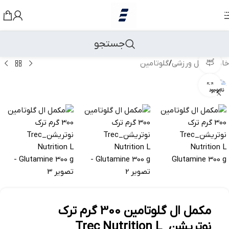
رد کردن به ناوبری
رد کردن به محتوای اصلی
جستجو
مشاهده 360 درجه
خانه
/
مکمل ورزشی
/
گلوتامین
بزرگنمایی تصویر
ناموجود
مکمل ال گلوتامین 300 گرم ترک
نوتریشن_Trec Nutrition L