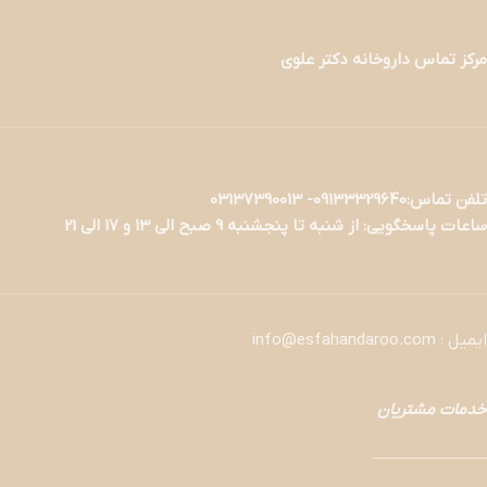
مرکز تماس داروخانه دکتر علوی
تلفن تماس:09133329640- 03137390013
ساعات پاسخگویی: از شنبه تا پنجشنبه 9 صبح الی 13 و 17 الی 21
ایمیل : info@esfahandaroo.com
خدمات مشتریان
———————