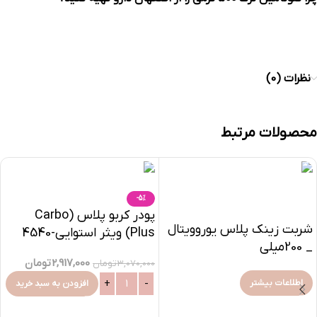
نظرات (0)
محصولات مرتبط
-5%
پودر کربو پلاس (Carbo
شربت زینک پلاس یوروویتال
Plus) ویثر استوایی-4540
_ 200میلی
گرم
2,917,000
تومان
3,070,000
تومان
اطلاعات بیشتر
افزودن به سبد خرید