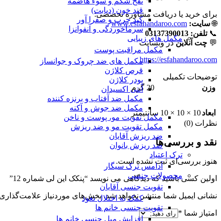
نفخ شکم و سوء هاضمه
قند خون (دیابت)
برای خرید یا دریافت مشاوره تخصصی:
کبد چرب و صفرا آور
🌐
سایت:
www.esfahandaroo.com
سرماخوردگی و آنفوانزا
📞
تلفن:
03137390013
مکمل های زیبایی
💬
چت آنلاین
در وبسایت
مکمل مراقبت پوست
https://esfahandaroo.com
مکمل های ضد چروک و جوانساز
قرص کلاژن
توضیحات تکمیلی
پودر کلاژن
وزن
20 گرم
آنتی اکسیدان
مکمل ضد آفتاب و برنزه کننده
مکمل ضد جوش و آکنه
ابعاد
10 × 10 × 10 سانتیمتر
مکمل تقویت مو، پوست و ناخن
نظرات (0)
مکمل تقویت مو و ضد ریزش
ضد ریزش آقایان
نقد و بررسی‌ها
ضد ریزش بانوان
ترک اعتیاد
هنوز بررسی‌ای ثبت نشده است.
آدامس ترک سیگار
محصولات جنسی
اولین کسی باشید که دیدگاهی می نویسد “پنکک این لی شماره 12”
تقویت جنسی آقایان
نشانی ایمیل شما منتشر نخواهد شد.
بخش‌های موردنیاز علامت‌گذاری 
کمک به اختلال نعوذ
تقویت جنسی خانم ها
امتیاز شما
*
افزایش میل جنسی خانم ها