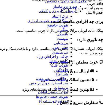
مکمل های گیاهی و دمنوش
فاقد چربی
ضد درد و ماساژ
به همراه آینه و پد مخصوص
داروهای کاربردی و کمکی
حجم 9 میل
ترک اعتیاد
سنگ کلیه و عفونت ادراری
برای چه افرادی مناسب است:
تقویت حافظه
میگرن
پنکک مات این‌لی برای پوست نرمال تا چرب مناسب است.
یائسگی
یبوست
چه تاثیری دارد:
بی خوابی
فشار خون
پنکک این‌لی شماره 12 پخش‌پذیری مناسبی دارد و ب
چربی سوز
برخوردار است.
چاقی و افزایش وزن
کاهش اشتها
🛒 خرید مطمئن از اصفهان‌دارو
تقویت قلب
قاعدگی
🚚 ارسال سریع و محرمانه
شیرافزا
رفلاکس و زخم معده
🔒 تضمین اصالت و سلامت محصول
ضد اضطراب و آرام بخش
پروستات
💵 بهترین قیمت
بازار به همراه پیشنهادهای ویژه
تقویت جنسی آقایان
تقویت جنسی خانم ها
ضد تهوع و استفراغ
📞 سفارش سریع و آسان