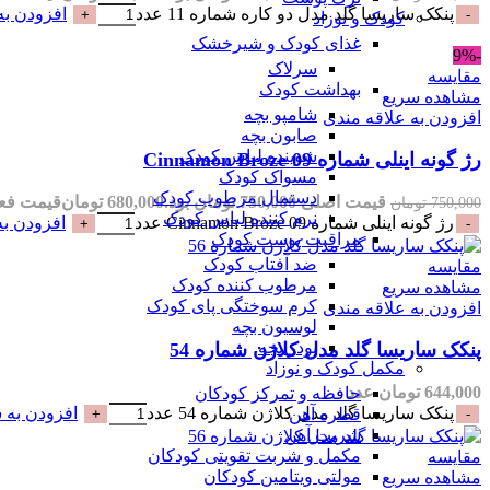
پنکک ساریسا گلد مدل دو کاره شماره 11 عدد
افزودن به
کودک و نوزاد
غذای کودک و شیرخشک
-9%
سرلاک
مقایسه
بهداشت کودک
مشاهده سریع
شامپو بچه
افزودن به علاقه مندی
صابون بچه
شوینده لباس کودک
رژ گونه اینلی شماره Cinnamon Broze 09
مسواک کودک
دستمال مرطوب کودک
قیمت اصلی 750,000 تومان بود.
680,000
تومان
قیمت فعلی 680,000 تو
750,000
تومان
نرم کننده لباس کودک
رژ گونه اینلی شماره Cinnamon Broze 09 عدد
افزودن به
مراقبت پوست کودک
ضد آفتاب کودک
مقایسه
مرطوب کننده کودک
مشاهده سریع
کرم سوختگی پای کودک
افزودن به علاقه مندی
لوسیون بچه
پودر بچه
پنکک ساریسا گلد مدل کلاژن شماره 54
مکمل کودک و نوزاد
644,000
تومان
عدد
حافظه و تمرکز کودکان
پنکک ساریسا گلد مدل کلاژن شماره 54 عدد
افزودن به 
قطره آهن
شربت آهن
مکمل و شربت تقویتی کودکان
مقایسه
مولتی ویتامین کودکان
مشاهده سریع