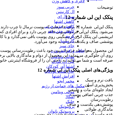
لاغری و کاهش وزن
چربی سوز
توضیحات
ال کارنیتین
پنکک این لی شماره 12
سی ال ای
کاهش اشتها
کاهش جذب چربی
پنکک این‌لی شماره 12 برای خانم‌هایی که پوست ن
کاهش جذب قند
می‌شود. پنکک این‌لی فرمولاسیونی فاقد چربی دارد و برای افرادی ک
کروم
ابریشمی این پنکک اثری از سنگینی روی پوست باقی نمی‌گذارد و با
گارسینیا
پوششی صاف و یکدست در آن به وجود می‌آورد.
چای سبز
این محصول به واسطه فرمولاسیون خود باعث رطوبت‌رسانی پوست شده
چاقی و افزایش وزن
روی آن جلوگیری می‌نماید. این محصول از دوام و ماندگاری بالایی برخ
مولتی ویتامین
صرفه است و شما می‌توانید به راحتی آن را از فروشگاه اینترنتی خا
گین آپ کودک
اشتها آور کودکان
ویژگی‌های اصلی پنکک این لی شماره 12
چاق کننده کودکان
افزایش اشتها
بافت نرم و سبک
مخمر آبجو
پخش‌پذیری آسان
مکمل های حمایت از رژیم
ایجاد جلوه‌ای مات و طبیعی
مولتی ویتامین
جذب چربی اضافی پوست
امگا3
رطوبت‌رسان
جلبک
پوشش‌دهی یکدست و صاف
پروبیوتیک
ماندگاری طولانی
پروبیوتیک بانوان
عدم ماسیدگی و پوسته پوسته شدن روی پوست