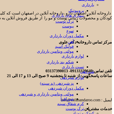
بارداری
پروبیوتیک
داروخانه آنلاین اصفهان دارو ،داروخانه آنلاین در اصفهان است که ک
بیماری های بارداری
کودکان و محصولات زیبایی پوست و مو را از طریق فروش آنلاین به 
ترک پوست
یبوست
تهوع
مکمل دوران بارداری
آهن
مرکز تماس داروخانه دکتر علوی
فولیک اسید
مولتی ویتامین بارداری
لوازم بارداری
شکم بند بارداری
تست بارداری
تلفن تماس:09133329640- 03137390013
شیردهی
ساعات پاسخگویی: از شنبه تا پنجشنبه 9 صبح الی 13 و 17 الی 21
لوازم شیردهی
پد شیردهی (پد سینه)
مکمل دوران شیردهی
مولتی ویتامین بارداری و شیردهی
شیرافزا
ایمیل : info@esfahandaroo.com
کرم شقاق سینه
ترک پوست
خدمات مشتریان
کودک و نوزاد