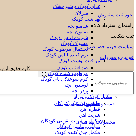
———————
غذای کودک و شیرخشک
سرلاک
نحوه ثبت سفارش
بهداشت کودک
راهنمای استرداد کالا
شامپو بچه
صابون بچه
ثبت شکایت
شوینده لباس کودک
مسواک کودک
سیاست حریم خصوصی
دستمال مرطوب کودک
نرم کننده لباس کودک
قوانین و مقررات
مراقبت پوست کودک
ضد آفتاب کودک
کلیه حقوق این و
مرطوب کننده کودک
کرم سوختگی پای کودک
لوسیون بچه
پودر بچه
مکمل کودک و نوزاد
حافظه و تمرکز کودکان
جستجوی داروهای کمیاب
قطره آهن
شربت آهن
مکمل و شربت تقویتی کودکان
محصولات بهداشتی
مولتی ویتامین کودکان
مکمل چاق کننده کودک