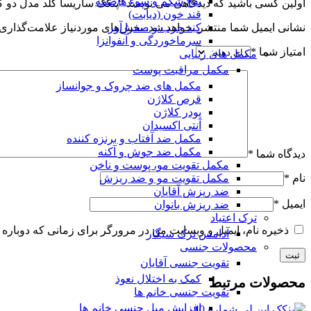
نفخ شکم و سوء هاضمه
اولین کسی باشید که دیدگاهی می نویسد “پنکک ساریسا گلد مدل دو کاره
قند خون (دیابت)
کبد چرب و صفرا آور
نشانی ایمیل شما منتشر نخواهد شد.
بخش‌های موردنیاز علامت‌گذاری 
سرماخوردگی و آنفوانزا
امتیاز شما
*
مکمل های زیبایی
مکمل مراقبت پوست
مکمل های ضد چروک و جوانساز
قرص کلاژن
پودر کلاژن
آنتی اکسیدان
مکمل ضد آفتاب و برنزه کننده
مکمل ضد جوش و آکنه
دیدگاه شما
*
مکمل تقویت مو، پوست و ناخن
مکمل تقویت مو و ضد ریزش
نام
*
ضد ریزش آقایان
ایمیل
*
ضد ریزش بانوان
ترک اعتیاد
ذخیره نام، ایمیل و وبسایت من در مرورگر برای زمانی که دوباره 
آدامس ترک سیگار
محصولات جنسی
تقویت جنسی آقایان
کمک به اختلال نعوذ
محصولات مرتبط
تقویت جنسی خانم ها
افزایش میل جنسی خانم ها