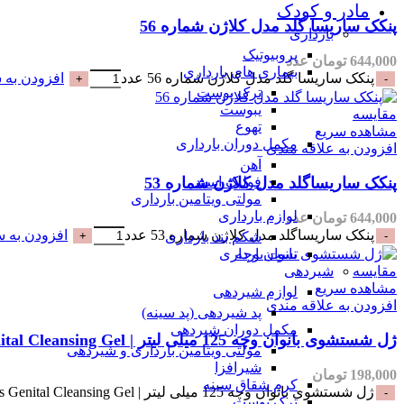
مادر و کودک
پنکک ساریسا گلد مدل کلاژن شماره 56
بارداری
پروبیوتیک
644,000
تومان
عدد
بیماری های بارداری
پنکک ساریسا گلد مدل کلاژن شماره 56 عدد
افزودن به 
ترک پوست
یبوست
مقایسه
تهوع
مشاهده سریع
مکمل دوران بارداری
افزودن به علاقه مندی
آهن
پنکک ساریساگلد مدل کلاژن شماره 53
فولیک اسید
مولتی ویتامین بارداری
لوازم بارداری
644,000
تومان
عدد
پنکک ساریساگلد مدل کلاژن شماره 53 عدد
افزودن به س
شکم بند بارداری
تست بارداری
مقایسه
شیردهی
مشاهده سریع
لوازم شیردهی
افزودن به علاقه مندی
پد شیردهی (پد سینه)
مکمل دوران شیردهی
ژل شستشوی بانوان وچه 125 میلی لیتر | Voche Ladies Genital Cleansing Gel
مولتی ویتامین بارداری و شیردهی
شیرافزا
198,000
تومان
کرم شقاق سینه
ژل شستشوی بانوان وچه 125 میلی لیتر | Voche Ladies Genital Cleansing Gel عدد
ترک پوست