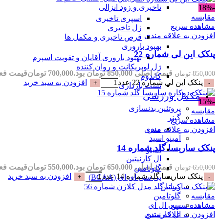
تاخیری و زود انزالی
-18%
مقایسه
اسپری تاخیری
مشاهده سریع
ژل تاخیری
افزودن به علاقه مندی
قرص تاخیری و مکمل ها
بهبود باروری
پنکک این لی شماره 22
بهبود باروری آقایان و تقویت اسپرم
ژل لوبریکانت و روان کننده
قیمت اصلی 850,000 تومان بود.
700,000
تومان
قیمت فعلی 700,000 تو
850,000
تومان
کاندوم
پنکک این لی شماره 22 عدد
افزودن به سبد خرید
تست بارداری
مکمل ورزشی
-15%
پروتئین بدنسازی
مقایسه
گینر
مشاهده سریع
مس
افزودن به علاقه مندی
آمینو اسید
پنکک ساریسا گلد شماره 14
آمینو
ال کارنیتین
قیمت اصلی 650,000 تومان بود.
550,000
تومان
قیمت فعلی 550,000 تو
650,000
تومان
گلوتامین
پنکک ساریسا گلد شماره 14 عدد
افزودن به سبد خرید
بی سی ای ای (BCAA)
کراتین
مقایسه
گلوتامین
مشاهده سریع
سی ال ای
افزودن به علاقه مندی
ال کارنیتین