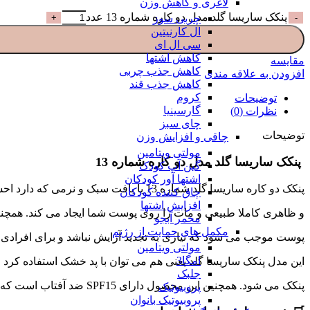
لاغری و کاهش وزن
پنکک ساریسا گلد مدل دو کاره شماره 13 عدد
چربی سوز
ال کارنیتین
سی ال ای
کاهش اشتها
مقایسه
کاهش جذب چربی
افزودن به علاقه مندی
کاهش جذب قند
کروم
توضیحات
گارسینیا
نظرات (0)
چای سبز
توضیحات
چاقی و افزایش وزن
مولتی ویتامین
پنکک ساریسا گلد مدل دو کاره شماره 13
گین آپ کودک
اشتها آور کودکان
پنکک دو کاره ساریسا گلد شماره 13 با بافت سبک و نرمی که دارد احساس خوبی را بعد از آرایش برای شما ایجاد می کند. این پنکک برای انواع پوست مناسب می باشد
چاق کننده کودکان
افزایش اشتها
و ظاهری کاملا طبیعی و مات را روی پوست شما ایجاد می کند. همچنین این 
مخمر آبجو
مکمل های حمایت از رژیم
پوست موجب می شود که نیازی به تجدید آرایش نباشد و برای افرادی 
مولتی ویتامین
امگا3
این مدل پنکک ساریسا گلد یعنی هم می توان با پد خشک استفاده کر
جلبک
پنکک می شود. همچنین این محصول دارای SPF15 ضد آفتاب است که از پوستتان در برابر نور خورشید محفاظت می کند.
پروبیوتیک
پروبیوتیک بانوان