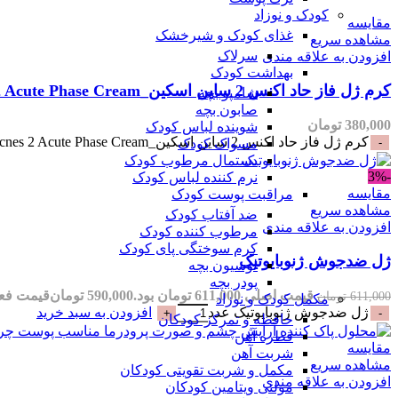
کودک و نوزاد
مقایسه
غذای کودک و شیرخشک
مشاهده سریع
سرلاک
افزودن به علاقه مندی
بهداشت کودک
کرم ژل فاز حاد اکنس 2 ساین اسکین_SynSkin Acnes 2 Acute Phase Cream
شامپو بچه
صابون بچه
380,000
تومان
شوینده لباس کودک
کرم ژل فاز حاد اکنس 2 ساین اسکین_SynSkin Acnes 2 Acute Phase Cream عدد
مسواک کودک
دستمال مرطوب کودک
-3%
نرم کننده لباس کودک
مقایسه
مراقبت پوست کودک
مشاهده سریع
ضد آفتاب کودک
افزودن به علاقه مندی
مرطوب کننده کودک
کرم سوختگی پای کودک
ژل ضدجوش ژنوبایوتیک
لوسیون بچه
پودر بچه
قیمت اصلی 611,000 تومان بود.
590,000
تومان
قیمت فعلی 590,000 تو
611,000
تومان
مکمل کودک و نوزاد
ژل ضدجوش ژنوبایوتیک عدد
افزودن به سبد خرید
حافظه و تمرکز کودکان
قطره آهن
مقایسه
شربت آهن
مشاهده سریع
مکمل و شربت تقویتی کودکان
افزودن به علاقه مندی
مولتی ویتامین کودکان