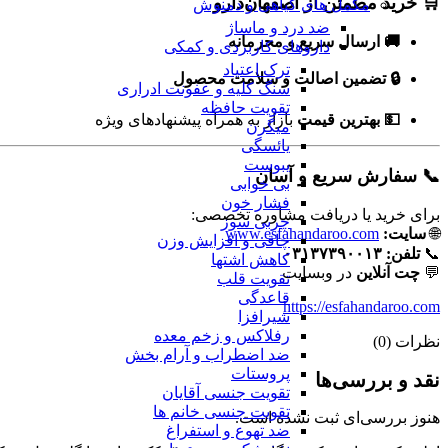
🛒 خرید مطمئن از اصفهان‌دارو
مکمل های گیاهی و دمنوش
ضد درد و ماساژ
🚚 ارسال سریع و محرمانه
داروهای کاربردی و کمکی
ترک اعتیاد
🔒 تضمین اصالت و سلامت محصول
سنگ کلیه و عفونت ادراری
تقویت حافظه
💵 بهترین قیمت
بازار به همراه پیشنهادهای ویژه
میگرن
یائسگی
یبوست
📞 سفارش سریع و آسان
بی خوابی
فشار خون
برای خرید یا دریافت مشاوره تخصصی:
چربی سوز
🌐
سایت:
www.esfahandaroo.com
چاقی و افزایش وزن
📞
تلفن:
۰۳۱۳۷۳۹۰۰۱۳
کاهش اشتها
💬
چت آنلاین
در وبسایت
تقویت قلب
قاعدگی
https://esfahandaroo.com
شیرافزا
رفلاکس و زخم معده
نظرات (0)
ضد اضطراب و آرام بخش
پروستات
نقد و بررسی‌ها
تقویت جنسی آقایان
تقویت جنسی خانم ها
هنوز بررسی‌ای ثبت نشده است.
ضد تهوع و استفراغ