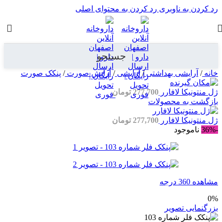
رد کردن به ناوبری
رد کردن به محتوای اصلی
جستجو
خانه
/
آرایشی بهداشتی
/
آرایشی
/
آرایش صورت
/
پنکک صورت
ژل منتونیکا لافارر
277,700
تومان
بازگشت به محصولات
ژل منتونیکا لافارر
277,700
تومان
-36%
ناموجود
مشاهده 360 درجه
0%
بزرگنمایی تصویر