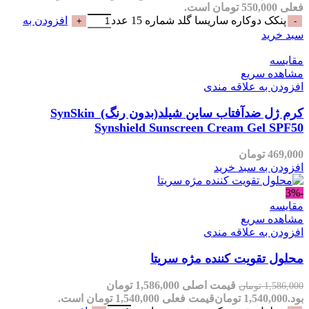
فعلی 550,000 تومان است.
پنکک دوکاره ساریسا گلد شماره 15 عدد
افزودن به
سبد خرید
مقایسه
مشاهده سریع
افزودن به علاقه مندی
کرم ژل ضدآفتاب ساین شیلد(بدون رنگ)_SynSkin
Synshield Sunscreen Cream Gel SPF50
469,000
تومان
افزودن به سبد خرید
-3%
مقایسه
مشاهده سریع
افزودن به علاقه مندی
محلول تقویت کننده مژه سریتا
قیمت اصلی 1,586,000 تومان
1,586,000
تومان
بود.
1,540,000
تومان
قیمت فعلی 1,540,000 تومان است.