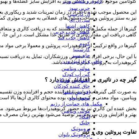
گلوتامین موجود در پودر ریل گین ویثر به افزایش سایز عضله‌ها و 
لاغری و کاهش وزن
چربی سوز
این محصول موجب شده تا افراد در زمان تمرینات شدید و ریکاوری بع
ال کارنیتین
نیز به سنتز پروتئین و ساخت سلول‌های عضلانی به صورت موثری کمک 
سی ال ای
کاهش اشتها
گینرها از جمله مکمل‌های رژیمی هستند که به دریافت کالری و متعاقب
کاهش جذب چربی
گاهی دریافت این مقدار کالری از طریق غذا مشکل است. در این جا، گی
کاهش جذب قند
کروم
گینرها در واقع ترکیبی از کربوهیدرات، پروتئین و معمولا برخی مواد 
گارسینیا
چای سبز
با این حال، برخی افراد به خصوص ورزشکاران، تمایل به دریافت نسبت 
چاقی و افزایش وزن
کربوهیدرات به پروتئین کم‌تری داشته باشد.
مولتی ویتامین
گین آپ کودک
گینر چه در تاثیری در افزایش وزن دارد ؟
اشتها آور کودکان
چاق کننده کودکان
به صورت کلی گینرها به دو دسته افزاینده حجم و افزاینده وزن تقسیم م
افزایش اشتها
ویتامین، مواد معدنی و کربوهیدرات بوده محتوای کالری آن‌ها بالا است
مخمر آبجو
مکمل های حمایت از رژیم
مولتی ویتامین
بهتر و افزایش وزن سریع‌تر نیز توصیه می‌شود بهترین زمان مصرف مکم
امگا3
جلبک
پروبیوتیک
تفاوت پروتئین وی و گینر
پروبیوتیک بانوان