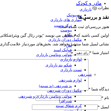
مادر و کودک
نظرات (0)
بارداری
پروبیوتیک
نقد و بررسی‌ها
بیماری های بارداری
ترک پوست
هنوز بررسی‌ای ثبت نشده است.
یبوست
تهوع
اولین کسی باشید که دیدگاهی می نویسد “پودر رئال گین ویثر(شکلاتی)-2270 گرم
مکمل دوران بارداری
نشانی ایمیل شما منتشر نخواهد شد.
بخش‌های موردنیاز علامت‌گذاری 
آهن
فولیک اسید
امتیاز شما
*
مولتی ویتامین بارداری
لوازم بارداری
شکم بند بارداری
تست بارداری
شیردهی
لوازم شیردهی
پد شیردهی (پد سینه)
دیدگاه شما
*
مکمل دوران شیردهی
مولتی ویتامین بارداری و شیردهی
نام
*
شیرافزا
کرم شقاق سینه
ایمیل
*
ترک پوست