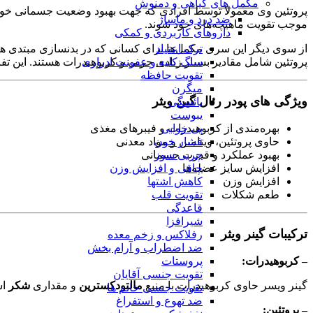
مکمل های گیاهی و دمنوش
پروتئین وی معمولا توسط افرادی که جهت بهبود وضعیت جسمانی خود به
ضد درد و ماساژ
موجب تقویت ماهیچه‌های خود شوند.
داروهای کاربردی و کمکی
از سوی دیگر این سری مکمل‌ها برای کسانی که در بدنسازی مبتدی هستن
ترک اعتیاد
پروتئین شامل مقادیر بسیار زیادی چربی و کربوهیدرات هستند. این تفاوت
سنگ کلیه و عفونت ادراری
تقویت حافظه
میگرن
ویژگی های پودر رئال گین ویثر
یائسگی
یبوست
بهره‌مندی از کربوهیدرات و فیبرهای مغذی
بی خوابی
حاوی پروتئین‌، ویتامین و مواد معدنی
فشار خون
بهبود عملکرد و قدرت جسمانی
چربی سوز
افزایش سایز عضله‌ها
چاقی و افزایش وزن
افزایش وزن
کاهش اشتها
طعم شکلات
تقویت قلب
قاعدگی
شیرافزا
ترکیبات گینر ویثر
رفلاکس و زخم معده
ضد اضطراب و آرام بخش
– کربوهیدرات:
پروستات
تقویت جنسی آقایان
گینر ویسر حاوی کربوهیدرات با منبع
مالتودکسترین
و مقداری
شکر
اس
تقویت جنسی خانم ها
ضد تهوع و استفراغ
– پروتئین: