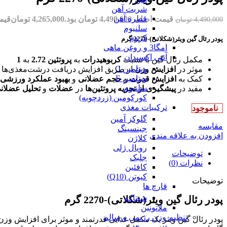
شربت آهن
قطره آهن
قیمت اصلی 4,490,000 تومان بود.
4,265,000
تومان
قیمت فعل
4,490,000
تومان
سلنیوم
کروم
پودر رئال گین ویثر(شکلاتی)-2270 گرم
امگا3 و روغن ماهی
آنتی اکسیدان
مکمل رئال گین با نسبت
کربوهیدرات
به
پروتئین 2.72
به
1
ویتامین C
موثر در
افزایش وزن
از طریق افزایش دریافت درشت‌مغذی‌ها و 
ویتامین E
کمک به
افزایش قدرت
و
حجم عضلانی
و
بهبود عملکرد ورزشی
سلنیوم
مفید در
پیشگیری از تجزیه پروتئین‌ها
در
عضلات
و
تحلیل عضلان
کورکومین (زردچوبه)
ترکیبات مغذی
ناموجود
گلوکز آمین
مقایسه
جینسینگ
افزودن به علاقه مندی
کلاژن
رویال ژلی
توضیحات
جلبک
نظرات (0)
کافئین
کیوتن (Q10)
توضیحات
قارچ ها
شیتاکه
پودر رئال گین ویثر(شکلاتی)-2270 گرم
ملاتونین
تنظیم وزن رژیمی و سالم
پودر رئال گین ویثر یک مکمل غذایی قدرتمند و موثر برای افزایش وزن 