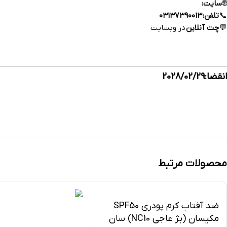
🌐
سایت:
https://esfahandaroo.com
📞
تلفن:
۰۳۱۳۷۳۹۰۰۱۳
💬
چت آنلاین
در وبسایت
داروخانه آنلاین اصفهان‌دارو
انقضا:2028/02/29
محصولات مرتبط
ضد آفتاب کرم پودری SPF50
مکیسان (بژ عاجی NC10) سان