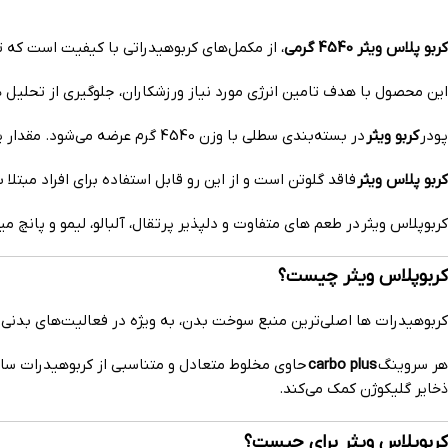
کربو پلاس ویثر 4540 گرمی
، از مکمل‌های کربوهیدراتی با کیفیت است که توسط شرکت عرشیا مک
این محصول با هدف تامین انرژی مورد نیاز ورزشکاران، جلوگیری از تحلیل
پودر
کربو ویثر
در بسته‌بندی سطلی با وزن 4540 گرم عرضه می‌شود. مقدار پودر کربوهیدرات موجود در هر سطل معادل 45 سروینگ است.
کربو پلاس ویثر
فاقد گلوتن است و از این رو قابل استفاده برای افراد مبت
کربوپلاس ویثر
در طعم های متفاوت و دلپذیر پرتقال، آلبالو، لیمو و پانچ میو
کربوپلاس ویثر چیست؟
کربوهیدرات ها اصلی‌ترین منبع سوخت بدن، به ویژه در فعالیت‌های بدنی ش
هر سروینگ
carbo plus
حاوی مخلوط متعادل و متناسبی از کربوهیدرات ساده
ذخایر گلیکوژن کمک می‌کند.
کربوپلاس ویثر برای چیست؟