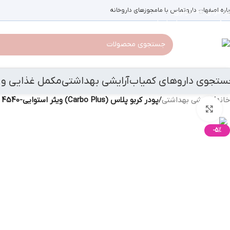
باره اصفهان دارو
رد کردن به ناوبری
تماس با ما
مجوزهای داروخانه
رد کردن به محتوای اصلی
ستجوی داروهای کمیاب
آرایشی بهداشتی
مکمل غذایی و 
خانه
/
آرایشی بهداشتی
/
پودر کربو پلاس (Carbo Plus) ویثر استوایی-4540 گرم
بزرگنمایی تصویر
-5%