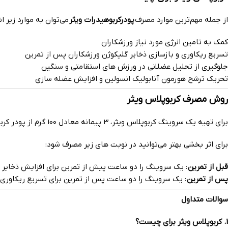
از جمله مهم‌ترین موارد مصرف
پودرکربوهیدرات ویثر
می‌توان به موارد زیر اش
کمک به تامین انرژی مورد نیاز ورزشکاران
تسریع ریکاوری و بازسازی ذخایر گلیکوژن ورزشکاران پس از تمرین
جلوگیری از تحلیل عضلانی در ورزش های استقامتی و سنگین
تحریک ترشح هورمون آنابولیک انسولین و افزایش عضله سازی
روش مصرف کربوپلاس ویثر
برای تهیه یک سروینگ کربوپلاس ویثر، 3 پیمانه معادل 100 گرم از پودر کربوپلاس ویثر را در 500 میلی‌لیتر آب مخلوط نموده و به خوبی هم بزنید تا کاملا ترکیب شوند و سپس مصرف کنید.
برای اثر بخشی بهتر می‌توانید در نوبت های زیر مصرف شود:
قبل از تمرین
: یک سروینگ را دو ساعت پیش از تمرین برای افزایش ذخایر 
پس از تمرین
: یک سروینگ را دو ساعت پس از تمرین برای تسریع ریکاوری
سوالات متداول
1. کربوپلاس ویثر برای چیست؟