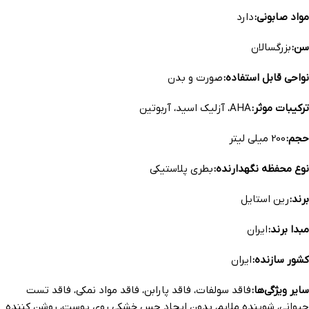
مواد صابونی:
دارد
سن:
بزرگسالان
نواحی قابل استفاده:
صورت و بدن
ترکیبات موثر:
AHA، آزلیک اسید، آربوتین
حجم:
200 میلی لیتر
نوع محفظه نگهدارنده:
بطری پلاستیکی
برند:
رین استایل
مبدا برند:
ایران
کشور سازنده:
ایران
سایر ویژگی‌ها:
فاقد سولفات، فاقد پارابن، فاقد مواد نمکی، فاقد تست
حیوانی، شوینده ملایم، بدون ایجاد حس خشکی روی پوست، روشن کننده