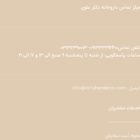
مرکز تماس داروخانه دکتر علوی
تلفن تماس:09133329640- 03137390013
ساعات پاسخگویی: از شنبه تا پنجشنبه 9 صبح الی 13 و 17 الی 21
ایمیل : info@esfahandaroo.com
خدمات مشتریان
———————
نحوه ثبت سفارش