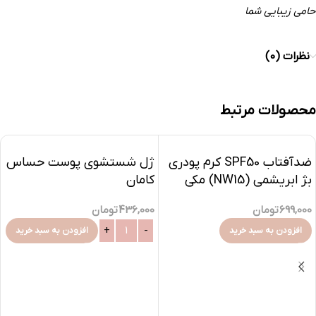
حامی زیبایی شما
نظرات (0)
محصولات مرتبط
ضدآفتاب SPF50 کرم پودری
ژل شستشوی پوست حساس
بژ ابریشمی (NW15) مکی
کامان
سان سان سیف_Maquisun
436,000
تومان
699,000
تومان
Foundation Sunscreen
SPF50
افزودن به سبد خرید
افزودن به سبد خرید