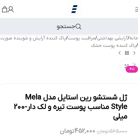
رد کردن به ناوبری
رد کردن به محتوای اصلی
جستجو
خانه
/
آرایشی بهداشتی
/
مراقبت پوست
/
پاک کننده آرایش و شوینده صورت
/
پاک کننده پوست خشک
بزرگنمایی تصویر
-20%
ژل شستشو رین استایل مدل Mela
Style مناسب پوست تیره و لک دار-200
میلی
452,000
تومان
565,000
تومان