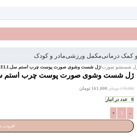
 کمک درمانی
مکمل ورزشی
مادر و کودک
ل شستشو صورت
/
ژل شست وشوی صورت پوست چرب استم سلFACE WASH GEL OILY STEM CELL
ژل شست وشوی صورت پوست چرب استم سلE WASH GEL OILY STEM CELL
161,000
تومان
179,000
تومان
8 عدد در انبار
افزودن به