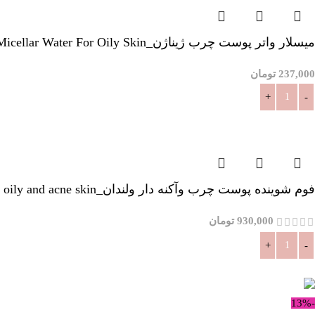
میسلار واتر پوست چرب ژیناژن_Ginagen Micellar Water For Oily Skin
237,000
تومان
افزودن به سبد خرید
فوم شوینده پوست چرب وآکنه دار ولندان_Valendan Face wash for oily and acne skin
930,000
تومان
افزودن به سبد خرید
-13%