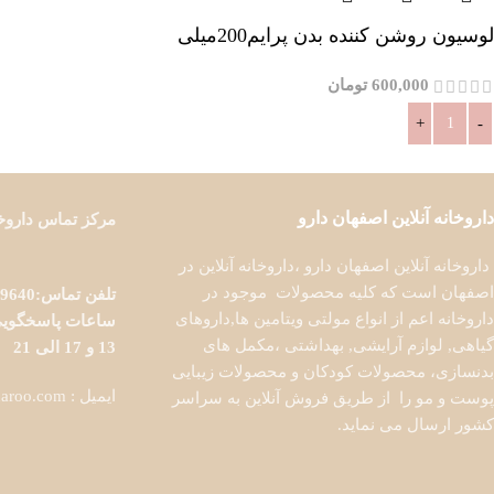
لوسیون روشن کننده بدن پرایم200میلی
600,000
تومان
افزودن به سبد خرید
داروخانه آنلاین اصفهان دارو
مرکز تماس داروخا
داروخانه آنلاین اصفهان دارو ،داروخانه آنلاین در
اصفهان است که کلیه محصولات موجود در
تلفن تماس:09133329640- 03137390013
داروخانه اعم از انواع مولتی ویتامین ها,داروهای
گیاهی, لوازم آرایشی, بهداشتی ،مکمل های
13 و 17 الی 21
بدنسازی، محصولات کودکان و محصولات زیبایی
ایمیل : info@esfahandaroo.com
پوست و مو را از طریق فروش آنلاین به سراسر
کشور ارسال می نماید.