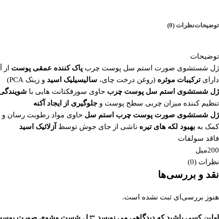
توضیحات
نظرات (0)
توضیحات
ژل شستشوی صورت استم سل پوست چرب
پاک کننده عمقی پوست
از آ
دارای
ترکیبات موثره
(روغن درخت چای،
سالیسیلیک اسید
و زینک PCA)
ژل شستشوی استم سل پوست چرب
حاوی سورفکتانت هایی با
شویندگی 
تنظیم کننده میزان چربی سطح پوست و
جلوگیری از ایجاد آکنه
ژل شستشوی صورت پوست چرب استم سل
حاوی مواد رطوبت رسان و
کمک به
بهبود لکه های تیره
ناشی از جای جوش توسط
آزلائیک اسید
فاقد سولفات
200میل
نظرات (0)
نقد و بررسی‌ها
هنوز بررسی‌ای ثبت نشده است.
اولین کسی باشید که دیدگاهی می نویسد “ژل شست وشوی صورت پوست چرب استم سل STEM CELL