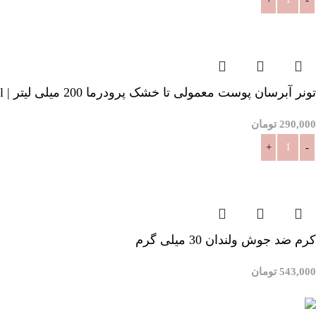
افزودن به سبد خرید
تونر آبرسان پوست معمولی تا خشک پرودرما 200 میلی لیتر | Pro Derma Purevest Hydrating Face Toner For Dry Skin 200ml
290,000
تومان
افزودن به سبد خرید
کرم ضد جوش ولندان 30 میلی گرم
543,000
تومان
افزودن به سبد خرید