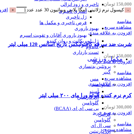
150,000
تومان
تاخیری و زود انزالی
کپسول نرم ژلاتینی امگا پلاس ویواتیون 30 عدد عدد
افزو
اسپری تاخیری
ژل تاخیری
مقایسه
قرص تاخیری و مکمل ها
مشاهده سریع
بهبود باروری
افزودن به علاقه مندی
بهبود باروری آقایان و تقویت اسپرم
ژل لوبریکانت و روان کننده
شربت ضد سرفه کافنولیکس باریج اسانس 120 میلی لیتر
کاندوم
تست بارداری
150,000
تومان
مکمل ورزشی
افزودن به سبد خرید
پروتئین بدنسازی
گینر
مقایسه
مشاهده سریع
مس
افزودن به علاقه مندی
آمینو اسید
آمینو
کرم نرم کننده آلوئه ورا مای ۲۰۰ میلی لیتر
ال کارنیتین
گلوتامین
300,000
تومان
بی سی ای ای (BCAA)
افزودن به سبد خرید
کراتین
گلوتامین
مقایسه
سی ال ای
مشاهده سریع
ال کارنیتین