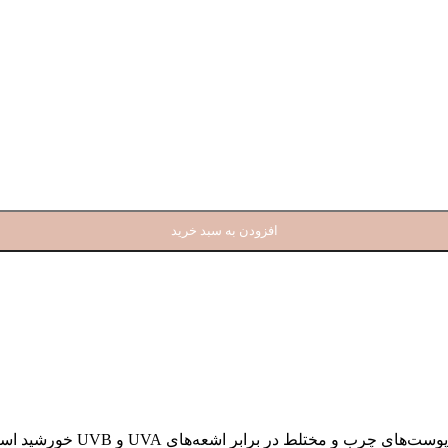
افزودن به سبد خرید
کرم ژل ضد آفتاب ساین اسکین،