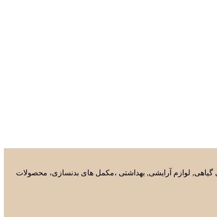
های گیاهی, لوازم آرایشی, بهداشتی ،مکمل های بدنسازی، محصولات