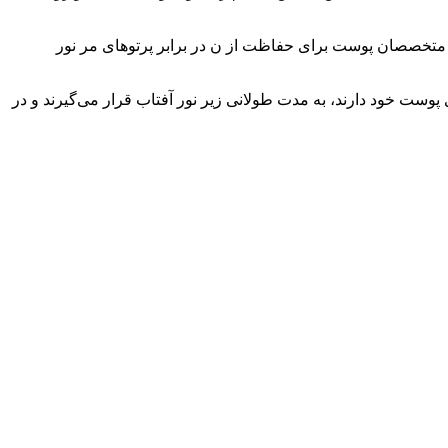
فتابی انتخاب کنید که SPF آن بالاتر از 30 باشد. ضدآفتاب های SPF30 و SPF50 هردو مورد تایید متخصصان پوست برای حفاظت از ن در برابر پرتوهای مر نور
ور اینکه یک محافظ کامل بر روی پوست خود دارند، به مدت طولانی زیر نور آفتاب قرار می‌گیرند و در