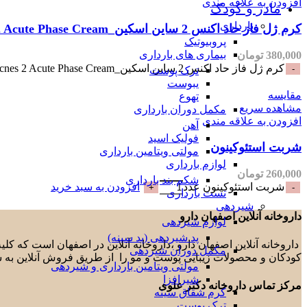
افزودن به علاقه مندی
مادر و کودک
بارداری
کرم ژل فاز حاد اکنس 2 ساین اسکین_SynSkin Acnes 2 Acute Phase Cream
پروبیوتیک
بیماری های بارداری
380,000
تومان
کرم ژل فاز حاد اکنس 2 ساین اسکین_SynSkin Acnes 2 Acute Phase Cream عدد
ترک پوست
یبوست
مقایسه
تهوع
مشاهده سریع
مکمل دوران بارداری
افزودن به علاقه مندی
آهن
فولیک اسید
شربت استئوکینون
مولتی ویتامین بارداری
لوازم بارداری
260,000
تومان
شکم بند بارداری
شربت استئوکینون عدد
افزودن به سبد خرید
تست بارداری
شیردهی
داروخانه آنلاین اصفهان دارو
لوازم شیردهی
پد شیردهی (پد سینه)
داروخانه آنلاین اصفهان دارو ،داروخانه آنلاین در اصفهان است که ک
مکمل دوران شیردهی
کودکان و محصولات زیبایی پوست و مو را از طریق فروش آنلاین به 
مولتی ویتامین بارداری و شیردهی
شیرافزا
مرکز تماس داروخانه دکتر علوی
کرم شقاق سینه
ترک پوست