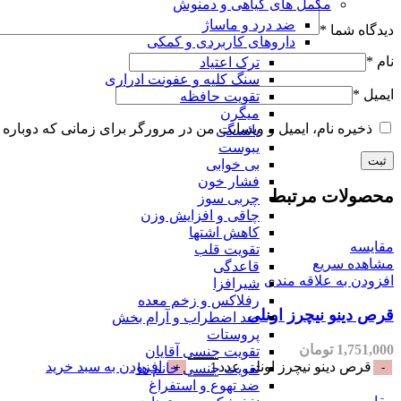
مکمل های گیاهی و دمنوش
ضد درد و ماساژ
دیدگاه شما
*
داروهای کاربردی و کمکی
نام
*
ترک اعتیاد
سنگ کلیه و عفونت ادراری
ایمیل
*
تقویت حافظه
میگرن
ذخیره نام، ایمیل و وبسایت من در مرورگر برای زمانی که دوباره 
یائسگی
یبوست
بی خوابی
فشار خون
محصولات مرتبط
چربی سوز
چاقی و افزایش وزن
کاهش اشتها
مقایسه
تقویت قلب
مشاهده سریع
قاعدگی
افزودن به علاقه مندی
شیرافزا
رفلاکس و زخم معده
قرص دینو نیچرز اونلی
ضد اضطراب و آرام بخش
پروستات
1,751,000
تومان
تقویت جنسی آقایان
قرص دینو نیچرز اونلی عدد
افزودن به سبد خرید
تقویت جنسی خانم ها
ضد تهوع و استفراغ