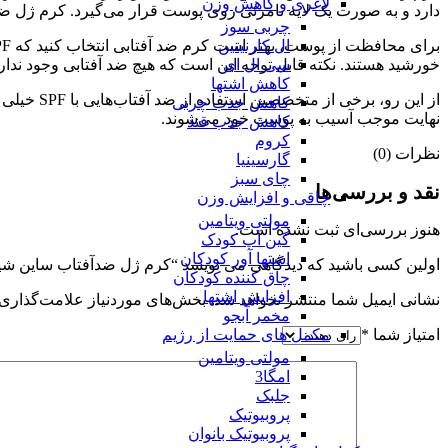
لاغری و کاهش وزن
دارد و به صورت یک لایه نامرئی روی پوست قرار می‌گیرد. کرم ژل 
چربی سوز
ال کارنیتین
سی ال ای
خورشید هستند. نکته‌ قابل توجه این است که هیچ ضد آفتابی وجود ندارد که قادر به حفاظ
کاهش اشتها
از این رو
کاهش جذب چربی
نهایت موجب آسیب به پوست خود می‌شوند.
کاهش جذب قند
کروم
نظرات (0)
گارسینیا
چای سبز
نقد و بررسی‌ها
چاقی و افزایش وزن
مولتی ویتامین
هنوز بررسی‌ای ثبت نشده است.
گین آپ کودک
اشتها آور کودکان
اولین کسی باشید که دیدگاهی می نویسد “کرم ژل ضدآفتاب ساین شیلد(بدون رنگ)_unscreen Cream Gel SPF50
چاق کننده کودکان
افزایش اشتها
نشانی ایمیل شما منتشر نخواهد شد.
بخش‌های موردنیاز علامت‌گذاری 
مخمر آبجو
مکمل های حمایت از رژیم
امتیاز شما
*
مولتی ویتامین
امگا3
جلبک
پروبیوتیک
پروبیوتیک بانوان