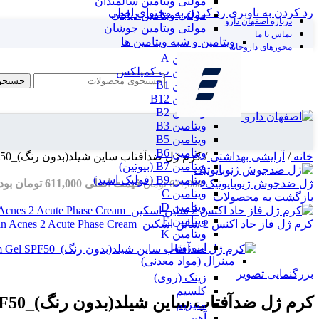
مولتی ویتامین سالمندان
رد کردن به ناوبری
رد کردن به محتوای اصلی
مولتی ویتامین دیابتی
درباره اصفهان دارو
مولتی ویتامین جوشان
تماس با ما
ویتامین و شبه ویتامین ها
مجوزهای داروخانه
ویتامین A
ویتامین ب کمپلکس
جستجو
ویتامین B1
ویتامین B12
ویتامین B2
ویتامین B3
ویتامین B5
ویتامین B6
خانه
/
آرایشی بهداشتی
/
کرم ژل ضدآفتاب ساین شیلد(بدون رنگ)_SynSkin Synshield Sunscreen Cream Gel SPF50
ویتامین B7 (بیوتین)
ویتامین B9 (فولیک اسید)
ژل ضدجوش ژنوبایوتیک
قیمت اصلی 611,000 تومان بود.
611,000
تومان
ویتامین C
بازگشت به محصولات
ویتامین D
ویتامین E
کرم ژل فاز حاد اکنس 2 ساین اسکین_SynSkin Acnes 2 Acute Phase Cream
ویتامین K
اینوزیتول
مینرال (مواد معدنی)
بزرگنمایی تصویر
زینک (روی)
کلسیم
کرم ژل ضدآفتاب ساین شیلد(بدون رنگ)_SynSkin Synshield Sunscreen Cream Gel SPF50
منیزیم
آهن