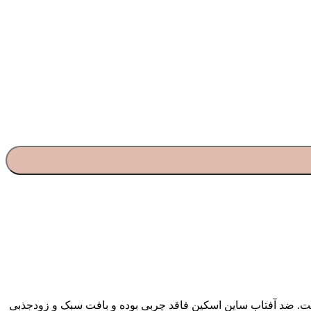
 یک محصول موثر برای محافظت از پوست‌های چرب و مختلط در برابر اشعه‌های UVA و UVB خورشید است. ضد آفتاب ساین اسکین فاقد چربی بوده و بافت سبک و زودجذبی