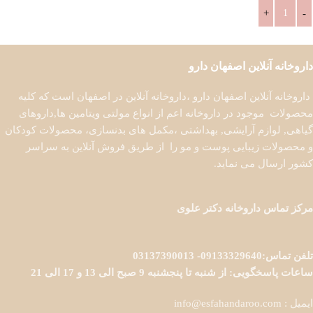
افزودن به سبد خرید
داروخانه آنلاین اصفهان دارو
داروخانه آنلاین اصفهان دارو ،داروخانه آنلاین در اصفهان است که کلیه
محصولات موجود در داروخانه اعم از انواع مولتی ویتامین ها,داروهای
گیاهی, لوازم آرایشی, بهداشتی ،مکمل های بدنسازی، محصولات کودکان
و محصولات زیبایی پوست و مو را از طریق فروش آنلاین به سراسر
کشور ارسال می نماید.
مرکز تماس داروخانه دکتر علوی
تلفن تماس:09133329640- 03137390013
ساعات پاسخگویی: از شنبه تا پنجشنبه 9 صبح الی 13 و 17 الی 21
ایمیل : info@esfahandaroo.com