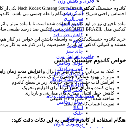
لاغری و کاهش وزن
چربی سوز
کاندوم جینسینگ
کدکس
ال کارنیتین
احساس راحتی شریک جنسی در هنگام رابطه جنسی می باشد. کاندوم
سی ال ای
ماده تاخیری نیز در این کاندوم گنجانده شده است تا با ماده موثر و 
کاهش اشتها
کدکس مدل SOUTH BRAZIL از جنس لاتکس صد درصد طبیعی ساخته شده و ترکیب جنس و شکل طراحی آن باعث شده استقامت بسیار بالایی داشته باشد.
کاهش جذب چربی
کاهش جذب قند
خرید کاندوم جنسینگ کدکس به واسطه داشتن این خواص در کنار هم، کم
کروم
هستند و کمپانی کدکس نیز این 2 خصوصیت را در کنار هم به کار برده است.
گارسینیا
چای سبز
چاقی و افزایش وزن
خواص کاندوم جینسینگ
کدکس
مولتی ویتامین
گین آپ کودک
کمک به مردان در کنترل بهتر بر انزال و
افزایش مدت زمان راب
اشتها آور کودکان
موثر در
بهبود عملکرد جنسی
به کمک عصاره جینسینگ
چاق کننده کودکان
افزایش لذت جنسی با وجود خارهای ریز بر سطح کاندوم
افزایش اشتها
روان کننده و
دارای حس گرما
برای افزایش تحریک
مخمر آبجو
کاهش خطر انتقال بیماری‌های مقاربتی و بارداری
مکمل های حمایت از رژیم
ساخته شده از لاتکس 100% طبیعی
مولتی ویتامین
تقویت اعصاب ناحیه تناسلی
امگا3
جلبک
پروبیوتیک
هنگام استفاده از کاندوم کدکس به این نکات دقت کنید:
پروبیوتیک بانوان