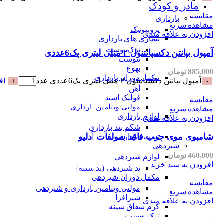
مادر و کودک
مقایسه
بارداری
مشاهده سریع
پروبیوتیک
افزودن به علاقه مندی
بیماری های بارداری
ترک پوست
آمپول بپانتن دکسپانتنول ۲ میلی لیتری پک6عددی
یبوست
تهوع
885,000
تومان
مکمل دوران بارداری
آمپول بپانتن دکسپانتنول ۲ میلی لیتری پک6عددی عدد
اف
آهن
فولیک اسید
مقایسه
مولتی ویتامین بارداری
مشاهده سریع
لوازم بارداری
افزودن به علاقه مندی
شکم بند بارداری
شامپوی موی چرب فاقد سولفات آدلیو
تست بارداری
شیردهی
460,000
تومان
لوازم شیردهی
افزودن به سبد خرید
پد شیردهی (پد سینه)
مکمل دوران شیردهی
مقایسه
مولتی ویتامین بارداری و شیردهی
مشاهده سریع
شیرافزا
افزودن به علاقه مندی
کرم شقاق سینه
ترک پوست