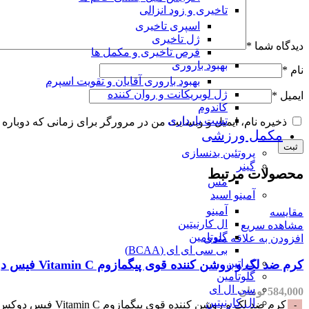
تاخیری و زود انزالی
اسپری تاخیری
ژل تاخیری
دیدگاه شما
*
قرص تاخیری و مکمل ها
بهبود باروری
نام
*
بهبود باروری آقایان و تقویت اسپرم
ژل لوبریکانت و روان کننده
ایمیل
*
کاندوم
تست بارداری
ذخیره نام، ایمیل و وبسایت من در مرورگر برای زمانی که دوباره 
مکمل ورزشی
پروتئین بدنسازی
گینر
محصولات مرتبط
مس
آمینو اسید
آمینو
مقایسه
ال کارنیتین
مشاهده سریع
گلوتامین
افزودن به علاقه مندی
بی سی ای ای (BCAA)
کراتین
کرم ضد لک و روشن کننده قوی پیگمازوم Vitamin C فیس دوکس-30میلی
گلوتامین
سی ال ای
584,000
تومان
ال کارنیتین
کرم ضد لک و روشن کننده قوی پیگمازوم Vitamin C فیس دوکس-30میلی عدد