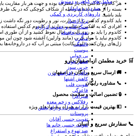
مکمل های گیاهی و دمنوش
هر کاندوم کدکس یک بار مصرف بوده و جهت هر بار مقاربت باید 
ضد درد و ماساژ
بسته را از همان ابتدای رابطه از شکاف کوچکی که در یک طرف بست
داروهای کاربردی و کمکی
بلند باشید.
باید کاندوم کدکس را از حرارت، نور و رطوبت دور نگه داشت زی
ترک اعتیاد
افرادی که به لاتکس حساسیت دارند از کاندوم کدکس استفاده نک
سنگ کلیه و عفونت ادراری
کاندوم را باید بر روی آلت در حال نعوظ کشید و از آن طوری اس
تقویت حافظه
کاندوم نباید با مواد چرب (مانند وازلین) آغشته شود چون این م
میگرن
ژل‌های روان‌کننده (لوبریکانت) مبتنی بر آب که در داروخانه‌ها
یائسگی
یبوست
بی خوابی
🛒 خرید مطمئن از اصفهان‌دارو
فشار خون
چربی سوز
🚚 ارسال سریع ورایگان در اصفهان
چاقی و افزایش وزن
کاهش اشتها
📞 مشاوره رایگان
تقویت قلب
قاعدگی
🔒 تضمین اصالت و سلامت محصول
شیرافزا
رفلاکس و زخم معده
💵 بهترین قیمت
بازار به همراه پیشنهادهای ویژه
ضد اضطراب و آرام بخش
پروستات
تقویت جنسی آقایان
📞 سفارش سریع و آسان
تقویت جنسی خانم ها
ضد تهوع و استفراغ
برای خرید یا دریافت مشاوره تخصصی: