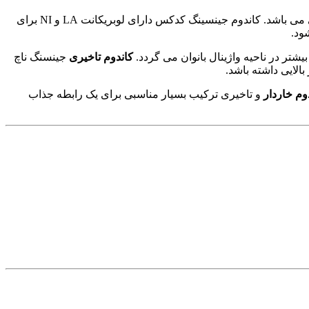
Nach Kodex Ginseng South Brazil یکی از کاندوم خاص و جذاب کدکس با ۴ قابلیت برای افزایش لذت رابطه جنسی می باشد. کاندوم جینسینگ کدکس دارای لوبریکانت LA و NI برای
ود.
یشتر در ناحیه واژینال بانوان می گردد.
کاندوم تاخیری
جینسنگ ناچ
وم خاردار
و تاخیری ترکیب بسیار مناسبی برای یک رابطه جذاب