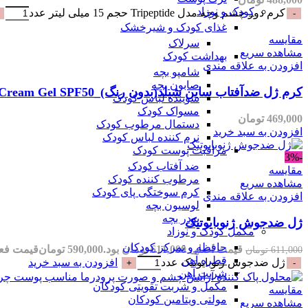
کودک و نوزاد
کرم دور چشم وچه مدل Tripeptide حجم 15 میلی لیتر عدد
غذای کودک و شیرخشک
مقایسه
سرلاک
مشاهده سریع
بهداشت کودک
افزودن به علاقه مندی
شامپو بچه
صابون بچه
کرم ژل ضدآفتاب ساین شیلد(بدون رنگ)_SynSkin Synshield Sunscreen Cream Gel SPF50
شوینده لباس کودک
مسواک کودک
469,000
تومان
دستمال مرطوب کودک
افزودن به سبد خرید
نرم کننده لباس کودک
مراقبت پوست کودک
-3%
ضد آفتاب کودک
مقایسه
مرطوب کننده کودک
مشاهده سریع
کرم سوختگی پای کودک
افزودن به علاقه مندی
لوسیون بچه
پودر بچه
ژل ضدجوش ژنوبایوتیک
مکمل کودک و نوزاد
حافظه و تمرکز کودکان
قیمت اصلی 611,000 تومان بود.
590,000
تومان
قیمت فعلی 590,000 تو
611,000
تومان
قطره آهن
ژل ضدجوش ژنوبایوتیک عدد
افزودن به سبد خرید
شربت آهن
مکمل و شربت تقویتی کودکان
مقایسه
مولتی ویتامین کودکان
مشاهده سریع