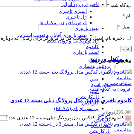
تاخیری و زود انزالی
دیدگاه شما
*
اسپری تاخیری
نام
*
ژل تاخیری
قرص تاخیری و مکمل ها
ایمیل
*
بهبود باروری
بهبود باروری آقایان و تقویت اسپرم
ذخیره نام، ایمیل و وبسایت من در مرورگر برای زمانی که دوباره 
ژل لوبریکانت و روان کننده
کاندوم
تست بارداری
مکمل ورزشی
محصولات مرتبط
پروتئین بدنسازی
گینر
مقایسه
مس
مشاهده سریع
آمینو اسید
افزودن به علاقه مندی
آمینو
ال کارنیتین
کاندوم تاخیری کدکس مدل پرولانگ دیلی-بسته 12 عددی
گلوتامین
بی سی ای ای (BCAA)
395,000
تومان
کراتین
کاندوم تاخیری کدکس مدل پرولانگ دیلی-بسته 12 عددی عدد
گلوتامین
سی ال ای
مقایسه
ال کارنیتین