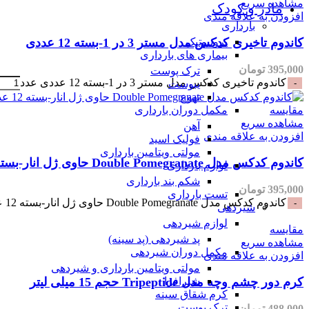
مشاهده سریع
مادر و کودک
افزودن به علاقه مندی
بارداری
پروبیوتیک
کاندوم تاخیری کدکس مدل مستر 3 در 1-بسته 12 عددی
بیماری های بارداری
395,000
تومان
ترک پوست
کاندوم تاخیری کدکس مدل مستر 3 در 1-بسته 12 عددی عدد
یبوست
تهوع
مکمل دوران بارداری
مقایسه
مشاهده سریع
آهن
افزودن به علاقه مندی
فولیک اسید
مولتی ویتامین بارداری
کاندوم کدکس مدل Double Pomegranate حاوی ژل انار-بسته 12 عددی
لوازم بارداری
شکم بند بارداری
395,000
تومان
تست بارداری
کاندوم کدکس مدل Double Pomegranate حاوی ژل انار-بسته 12 عددی عدد
شیردهی
لوازم شیردهی
مقایسه
پد شیردهی (پد سینه)
مشاهده سریع
مکمل دوران شیردهی
افزودن به علاقه مندی
مولتی ویتامین بارداری و شیردهی
شیرافزا
کرم دور چشم وچه مدل Tripeptide حجم 15 میلی لیتر
کرم شقاق سینه
ترک پوست
488,000
تومان