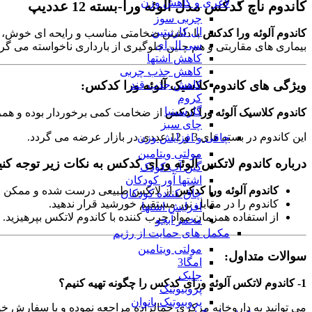
لاغری و کاهش وزن
کاندوم ناچ کدکس مدل آلوئه ورا-بسته 12 عددیپ
چربی سوز
ال کارنیتین
کاندوم آلوئه ورا کدکس
با داشتن ضخامتی مناسب و رایحه ای خوش، ا
سی ال ای
بیماری های مقاربتی و هم چنین جلوگیری از بارداری ناخواسته می گرد
کاهش اشتها
کاهش جذب چربی
ویژگی های کاندوم کلاسیک آلوئه ورا کدکس:
کاهش جذب قند
کروم
گارسینیا
کاندوم کلاسیک آلوئه ورا کدکس
از ضخامت کمی برخوردار بوده و همراه 
چای سبز
این کاندوم در بسته های 3 و 12 عددی در بازار عرضه می گردد.
چاقی و افزایش وزن
مولتی ویتامین
درباره کاندوم لاتکس آلوئه ورای کدکس به نکات زیر توجه کنی
گین آپ کودک
اشتها آور کودکان
کاندوم آلوئه ورا کدکس
از لاتکس طبیعی درست شده و ممکن 
چاق کننده کودکان
کاندوم را در مقابل نور مستقیم خورشید قرار ندهید.
افزایش اشتها
از استفاده همزمان مواد چرب کننده با کاندوم لاتکس بپرهیزید.
مخمر آبجو
مکمل های حمایت از رژیم
مولتی ویتامین
سوالات متداول:
امگا3
جلبک
1- کاندوم لاتکس آلوئه ورای کدکس را چگونه تهیه کنیم؟
پروبیوتیک
پروبیوتیک بانوان
می توانید به داروخانه مرکزی جمالزاده مراجعه نموده و یا سفارش خ