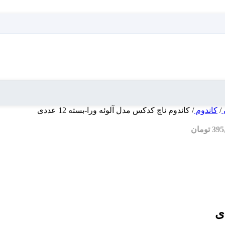
/
کاندوم
/
کاندوم ناچ کدکس مدل آلوئه ورا-بسته 12 عددی
395
تومان