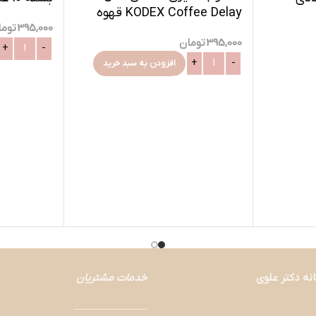
KODEX Coffee Delay قهوه
395,000
توما
کافی دیلی-12عددی
395,000
تومان
افزودن به سبد خرید
نه دکتر علوی
خدمات مشتریان
———————