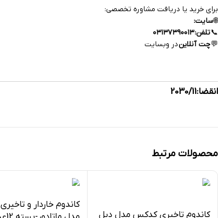
برای خرید یا دریافت مشاوره تخصصی:
🌐
سایت:
https://esfahandaroo.com
📞
تلفن:
۰۳۱۳۷۳۹۰۰۱۳
💬
چت آنلاین
در وبسایت
داروخانه آنلاین اصفهان‌دارو
انقضا:2030/11
محصولات مرتبط
کاندوم خاردار و تاخیر
کاندوم تاخیری کدکس مدل دبل
مدل ماتادور-بسته 12عددی