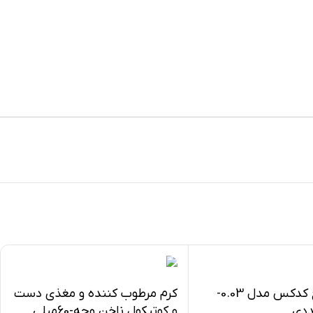
کاندوم ناچ کدکس مدل 0.03-
کرم مرطوب کننده و مغذی دست
و کوتیکول ناخن وچه-60میلی