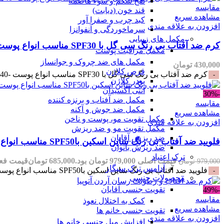
نفخ شکم و سوء هاضمه
مقایسه
قند خون (دیابت)
مشاهده سریع
کبد چرب و صفرا آور
افزودن به علاقه مندی
سرماخوردگی و آنفوانزا
مکمل های زیبایی
کرم ضد آفتاب بی رنگ سی گل با SPF30 مناسب انواع پوست -40میلی
مکمل مراقبت پوست
مکمل های ضد چروک و جوانساز
430,000
تومان
قرص کلاژن
کرم ضد آفتاب بی رنگ سی گل با SPF30 مناسب انواع پوست -40میلی عدد
پودر کلاژن
آنتی اکسیدان
-30%
مکمل ضد آفتاب و برنزه کننده
مقایسه
مکمل ضد جوش و آکنه
مشاهده سریع
مکمل تقویت مو، پوست و ناخن
افزودن به علاقه مندی
مکمل تقویت مو و ضد ریزش
ضد ریزش آقایان
فلویید ضد آفتاب بی رنگ ساین اسکین باSPF50 مناسب انواع پوست-50 میلی
ضد ریزش بانوان
ترک اعتیاد
قیمت اصلی 979,000 تومان بود.
685,000
تومان
قیمت فعلی 685,000 تو
979,000
تومان
آدامس ترک سیگار
فلویید ضد آفتاب بی رنگ ساین اسکین باSPF50 مناسب انواع پوست-50 میلی عدد
محصولات جنسی
تقویت جنسی آقایان
-49%
مقایسه
کمک به اختلال نعوذ
مشاهده سریع
تقویت جنسی خانم ها
افزودن به علاقه مندی
افزایش میل جنسی خانم ها