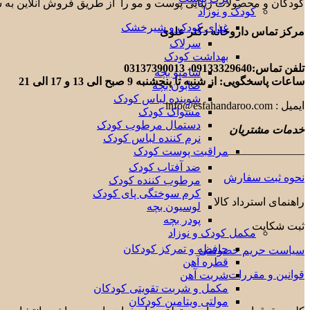
کودکان و محصولات زیبایی پوست و مو را از طریق فروش آنلاین به 
کودک و نوزاد
غذای کودک و شیرخشک
مرکز تماس داروخانه دکتر علوی
سرلاک
بهداشت کودک
تلفن تماس:09133329640- 03137390013
شامپو بچه
ساعات پاسخگویی: از شنبه تا پنجشنبه 9 صبح الی 13 و 17 الی 21
صابون بچه
شوینده لباس کودک
ایمیل : info@esfahandaroo.com
مسواک کودک
دستمال مرطوب کودک
خدمات مشتریان
نرم کننده لباس کودک
مراقبت پوست کودک
———————
ضد آفتاب کودک
نحوه ثبت سفارش
مرطوب کننده کودک
کرم سوختگی پای کودک
راهنمای استرداد کالا
لوسیون بچه
پودر بچه
ثبت شکایت
مکمل کودک و نوزاد
حافظه و تمرکز کودکان
سیاست حریم خصوصی
قطره آهن
قوانین و مقررات
شربت آهن
مکمل و شربت تقویتی کودکان
مولتی ویتامین کودکان