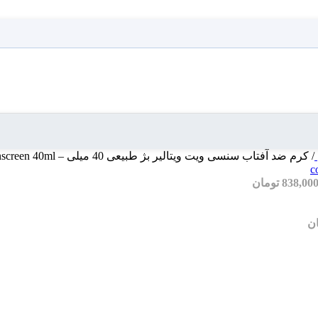
/
کرم ضد آفتاب سنسی ویت ویتالیر بژ طبیعی 40 میلی – Vitalayer Sensivit Colored Sunscreen 40ml
838,00
تومان
ن