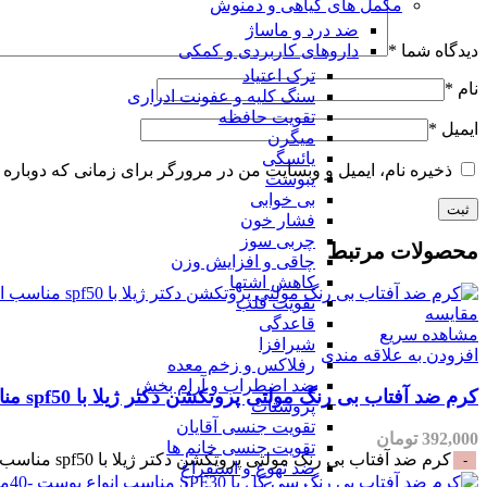
مکمل های گیاهی و دمنوش
ضد درد و ماساژ
دیدگاه شما
*
داروهای کاربردی و کمکی
ترک اعتیاد
نام
*
سنگ کلیه و عفونت ادراری
تقویت حافظه
ایمیل
*
میگرن
یائسگی
ذخیره نام، ایمیل و وبسایت من در مرورگر برای زمانی که دوباره 
یبوست
بی خوابی
فشار خون
چربی سوز
محصولات مرتبط
چاقی و افزایش وزن
کاهش اشتها
تقویت قلب
مقایسه
قاعدگی
مشاهده سریع
شیرافزا
افزودن به علاقه مندی
رفلاکس و زخم معده
ضد اضطراب و آرام بخش
کرم ضد آفتاب بی رنگ مولتی پروتکشن دکتر ژیلا با spf50 مناسب انواع پوست-50میلی
پروستات
تقویت جنسی آقایان
392,000
تومان
تقویت جنسی خانم ها
کرم ضد آفتاب بی رنگ مولتی پروتکشن دکتر ژیلا با spf50 مناسب انواع پوست-50میلی عدد
ضد تهوع و استفراغ