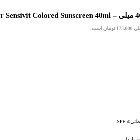
مان است.
SPF5
باردار