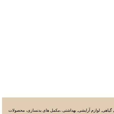
های گیاهی, لوازم آرایشی, بهداشتی ،مکمل های بدنسازی، محصولات