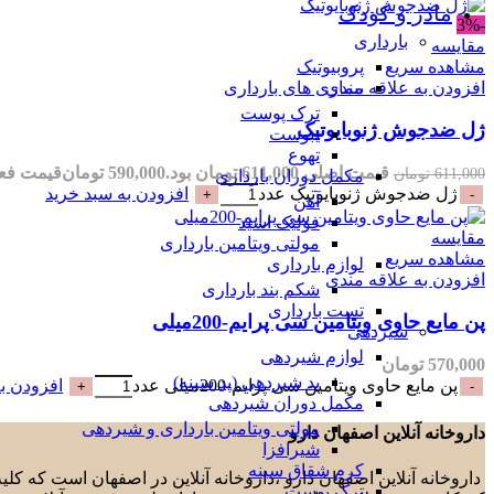
مادر و کودک
-3%
بارداری
مقایسه
مشاهده سریع
پروبیوتیک
افزودن به علاقه مندی
بیماری های بارداری
ترک پوست
ژل ضدجوش ژنوبایوتیک
یبوست
تهوع
قیمت اصلی 611,000 تومان بود.
590,000
تومان
قیمت فعلی 590,000 تو
611,000
تومان
مکمل دوران بارداری
ژل ضدجوش ژنوبایوتیک عدد
افزودن به سبد خرید
آهن
فولیک اسید
مقایسه
مولتی ویتامین بارداری
مشاهده سریع
لوازم بارداری
افزودن به علاقه مندی
شکم بند بارداری
تست بارداری
پن مایع حاوی ویتامین سی پرایم-200میلی
شیردهی
لوازم شیردهی
570,000
تومان
پد شیردهی (پد سینه)
پن مایع حاوی ویتامین سی پرایم-200میلی عدد
افزودن ب
مکمل دوران شیردهی
مولتی ویتامین بارداری و شیردهی
داروخانه آنلاین اصفهان دارو
شیرافزا
کرم شقاق سینه
داروخانه آنلاین اصفهان دارو ،داروخانه آنلاین در اصفهان است که ک
ترک پوست