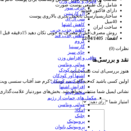
لاغری و کاهش وزن
شامل رنگ طبیعی پوست صورت
چربی سوز
دارای فاکتور فلوئید
ال کارنیتین
ساختاربسیارسبک باتحمل پذیری بالاروی پوست
سی ال ای
40میل
کاهش اشتها
ساخت ایران
کاهش جذب چربی
روش مصرف:قبل ازمصرف به خوبی تکان دهید 15دقیقه قبل ازقرارگرفتن درمعرض افتاب روی پوست تمیز استفاده شود وهر2ساعت تکرار کنید
کاهش جذب قند
انقضا: 12/04/1405
کروم
گارسینیا
نظرات (0)
چای سبز
چاقی و افزایش وزن
نقد و بررسی‌ها
مولتی ویتامین
گین آپ کودک
هنوز بررسی‌ای ثبت نشده است.
اشتها آور کودکان
اولین کسی باشید که دیدگاهی می نویسد “کرم ضد آفتاب سنسی ویت ویتالیر بژ طبیعی 40 میلی –  Sunscreen 40ml
چاق کننده کودکان
افزایش اشتها
نشانی ایمیل شما منتشر نخواهد شد.
بخش‌های موردنیاز علامت‌گذاری 
مخمر آبجو
مکمل های حمایت از رژیم
امتیاز شما
*
مولتی ویتامین
امگا3
جلبک
پروبیوتیک
پروبیوتیک بانوان