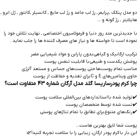
دو مدل پنکک , پرایمر , رژ لب جامد و رژ لب مایع , کانسیلر ,کانتور , ژل ابرو ,
هایلایتر , رژ گونه و …
با جدیدترین متد روز دنیا و فرمولاسیون اختصاصی , نهایت تلاش خود را
نموده است تا خواسته ها و نیاز های مصرف کننده ها را جلب نماید .
ترکیب ارگانیک و گیاهی بدون پارابن و مواد شیمیایی مضر
پوشش یکدست و طبیعی با قابلیت تنفس پوست
مناسب تمام پوست‌ها حتی پوست‌های حساس و مستعد آلرژی
حاوی ویتامین‌های E و C برای تغذیه و حفاظت از پوست
چرا کرم پودرساریسا گلد مدل آرگان شماره 43 متفاوت است؟
✔️ تولید شده با استانداردهای بین‌المللی سلامت پوست
✔️ تست شده توسط متخصصان پوست
✔️ رنگ‌های متنوع برای تطابق با تمام تناژهای پوستی
پوست شما لایق بهترین هاست…
این بار با کرم پودر ارگان، زیبایی را با سلامت تجربه کنید! 🌿