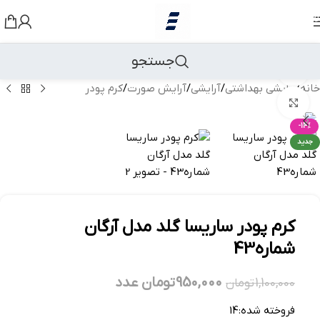
رد کردن به ناوبری
رد کردن به محتوای اصلی
جستجو
مشاهده 360 درجه
خانه
/
آرایشی بهداشتی
/
آرایشی
/
آرایش صورت
/
کرم پودر
بزرگنمایی تصویر
-14%
جدید
کرم پودر ساریسا گلد مدل آرگان
شماره43
950,000
تومان
عدد
1,100,000
تومان
فروخته شده:
14