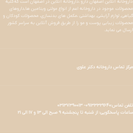
داروخانه آنلاین اصفهان دارو ،داروخانه آنلاین در اصفهان است که کلیه
محصولات موجود در داروخانه اعم از انواع مولتی ویتامین ها,داروهای
گیاهی, لوازم آرایشی, بهداشتی ،مکمل های بدنسازی، محصولات کودکان و
محصولات زیبایی پوست و مو را از طریق فروش آنلاین به سراسر کشور
ارسال می نماید.
مرکز تماس داروخانه دکتر علوی
تلفن تماس:09133329640- 03137390013
ساعات پاسخگویی: از شنبه تا پنجشنبه 9 صبح الی 13 و 17 الی 21