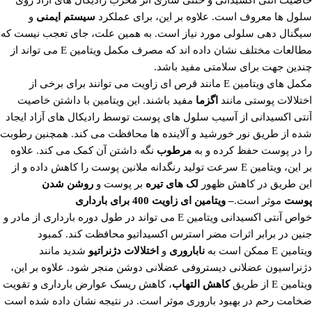
خاصیت آنتی اکسیدانی و خنثی سازی اثر مخرب رادیکال های آزاد روی
سلول ها معروف است. علاوه بر این، برای عملکرد
سیستم ایمنی
و
سیگنال دهی سلولی مورد نیاز است. به همین علت، جای تعجب نیست که
مطالعات مختلف نشان داده اند که مصرف مکمل ویتامین E می تواند از
چندین جهت برای سلامتی مفید باشد.
مکمل های ویتامین E مانند قرص ای زاویت می توانند برای برخی از
اختلالات پوستی مانند
اگزما
مفید باشند. این ویتامین با داشتن خاصیت
آنتی اکسیدانی از آسیب سلول های پوست توسط رادیکال های آزاد ایجاد
شده از طریق نور خورشید و آلاینده ها محافظت می کند. همچنین رطوبت
را در پوست حفظ کرده و به
مرطوب
نگه داشتن آن کمک می کند. علاوه
بر این، ویتامین E سرعت تولید رنگدانه ملانین پوست را کاهش داده و از
این طریق در کاهش ظهور
لک های تیره
بر پوست و
روشن شدن
پوست
موثر است.
– ویتامین ای زاویت 400 برای بارداری
خواص آنتی اکسیدانی ویتامین E می تواند در طول دوره بارداری از مادر و
جنین در برابر اثرات مضر استرس اکسیداتیو محافظت کند. کمبود
ویتامین E ممکن است به
ناباروری
و
اختلالات دژنراتیو
شدید مانند
دژنراسیون عضلانی دیستروفی عضلانی دوشن منجر شود. علاوه بر این،
ویتامین E از طریق
کاهش التهاب
، کاهش ریسک عوارض بارداری و تقویت
ضخامت رحم در بهبود باروری موثر است. در نتیجه نشان داده شده است