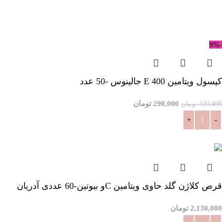
-9%
کپسول ویتامین E 400 جالینوس -50 عدد
290,000
تومان
320,000
تومان
افزودن به سبد خرید
قرص کلاژن گلد حاوی ویتامین Cو بیوتین-60 عددی آدریان
2,130,000
تومان