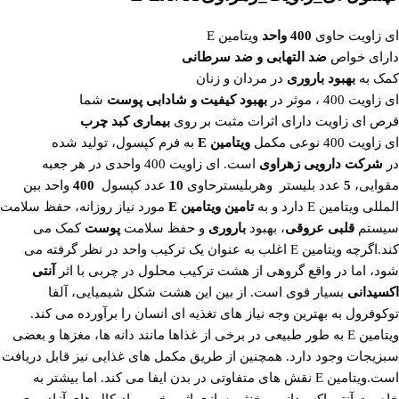
ای زاویت حاوی
400 واحد
ویتامین E
دارای خواص
ضد التهابی و ضد سرطانی
کمک به
بهبود باروری
در مردان و زنان
ای زاویت 400 ، موثر در
بهبود کیفیت و شادابی
پوست
شما
قرص ای زاویت دارای اثرات مثبت بر روی
بیماری کبد چرب
ای زاویت 400 نوعی مکمل
ویتامین E
به فرم کپسول، تولید شده
در
شرکت دارویی زهراوی
است. ای زاویت 400 واحدی در هر جعبه
مقوایی،
5
عدد بلیستر وهربلیسترحاوی
10
عدد کپسول
400
واحد بین
المللی ویتامین E دارد و به
تامین ویتامین E
مورد نیاز روزانه، حفظ سلامت
سیستم
قلبی عروقی
، بهبود
باروری
و حفظ سلامت
پوست
کمک می
کند.اگرچه ویتامین E اغلب به عنوان یک ترکیب واحد در نظر گرفته می
شود، اما در واقع گروهی از هشت ترکیب محلول در چربی با اثر
آنتی
اکسیدانی
بسیار قوی است. از بین این هشت شکل شیمیایی، آلفا
توکوفرول به بهترین وجه نیاز های تغذیه ای انسان را برآورده می کند.
ویتامین E به طور طبیعی در برخی از غذاها مانند دانه ها، مغزها و بعضی
سبزیجات وجود دارد. همچنین از طریق مکمل های غذایی نیز قابل دریافت
است.ویتامین E نقش های متفاوتی در بدن ایفا می کند. اما بیشتر به