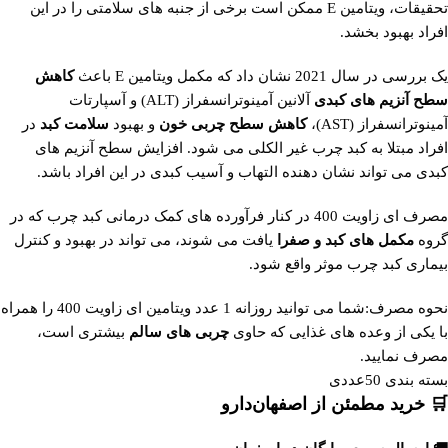
تحقیقات، ویتامین E ممکن است برخی از جنبه های سلامتی را در این
افراد بهبود بخشد.
یک بررسی در سال 2021 نشان داد که مکمل ویتامین E باعث
کاهش
سطح آنزیم های کبدی
آلانین آمینوترانسفراز (ALT) و آسپارتات
آمینوترانسفراز (AST)،
کاهش سطح چربی خون
و بهبود
سلامت کبد
در
افراد مبتلا به کبد چرب غیر الکلی می شود. افزایش سطح آنزیم های
کبدی می تواند نشان دهنده التهاب و آسیب کبدی در این افراد باشد.
مصرف ای زاویت 400 در کنار فرآورده های کمک درمانی کبد چرب که در
گروه
مکمل های کبد و صفرا
یافت می شوند، می تواند در بهبود و کنترل
بیماری کبد چرب موثر واقع شود.
نحوه مصرف:شما می توانید روزانه 1 عدد ویتامین ای زاویت 400 را همراه
با یکی از وعده های غذایی که حاوی
چربی های سالم
بیشتری است،
مصرف نمایید.
بسته بندی 50عددی
🛒 خرید مطمئن از اصفهان‌دارو