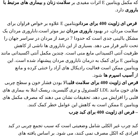
که مکمل ویتامین E اثرات مفیدی بر
سلامت زنان
و
بیماری های مرتبط با
باروری
دارد.
قرص ای زاویت 400 برای مردان
ویتامین E علاوه بر خواص فراوان برای
سلامت مردان، در بهبود
باروری مردان
نیز موثر است.ناباروری مردان یک
مشکل بالینی جدی است که حدودا 7 درصد از مردان در سراسر جهان را
تحت تاثیر قرار می دهد. بسیاری از این ناباروری ها ناشی از کاهش
ظرفیت آنتی اکسیدانی مایع منی است. چندین مکمل آنتی اکسیدانی مانند
ویتامین E برای کمک به درمان ناباروری مردان پیشنهاد شده است. این
ویتامین ممکن است فعالیت رادیکال های آزاد را خنثی کرده و مانع
از
آسیب اسپرم ها
شود.
قرص ای زاویت 400 برای سلامت قلب
بالا بودن فشار خون و سطح چربی
های خون مانند LDL کلسترول و تری گلیسرید، ریسک ابتلا به بیماری های
قلبی را افزایش می دهد. تحقیقات نشان می دهند که مصرف مکمل های
ویتامین E ممکن است به کاهش این عوامل خطر کمک کنند.
– قرص ای زاویت 400 برای کبد چرب
کبد چرب غیر الکلی شامل وضعیتی است که سبب تجمع چربی در کبد
افرادی که الکل مصرف نمی کنند، می شود. بر اساس یافته های