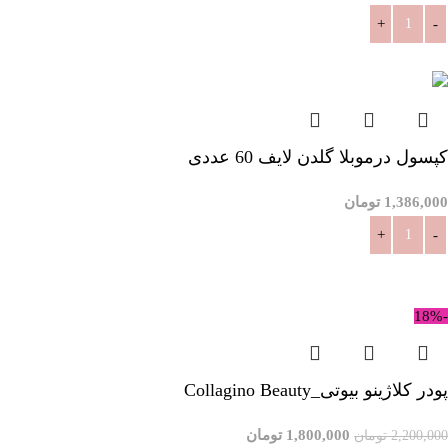
افزودن به سبد خرید
کپسول درموبلا گلدن لایف 60 عددی
1,386,000
تومان
افزودن به سبد خرید
-18%
پودر کلاژینو بیوتی_Collagino Beauty
1,800,000
تومان
2,200,000
تومان