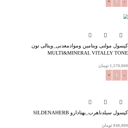
افزودن به سبد خرید
کپسول مولتی ویتامین وموادمعدنی_ویتالی تون
MULTI&MINERAL VITALLY TONE
1,570,000
تومان
افزودن به سبد خرید
کپسول سیلدناهرب_بهتادارو SILDENAHERB
840,000
تومان