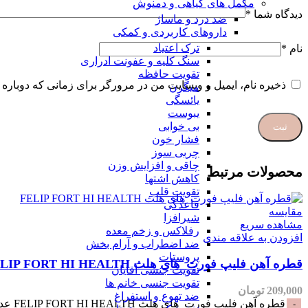
مکمل های گیاهی و دمنوش
دیدگاه شما
*
ضد درد و ماساژ
داروهای کاربردی و کمکی
ترک اعتیاد
نام
*
سنگ کلیه و عفونت ادراری
تقویت حافظه
ذخیره نام، ایمیل و وبسایت من در مرورگر برای زمانی که دوباره 
میگرن
یائسگی
یبوست
بی خوابی
فشار خون
چربی سوز
چاقی و افزایش وزن
محصولات مرتبط
کاهش اشتها
تقویت قلب
قاعدگی
مقایسه
شیرافزا
مشاهده سریع
رفلاکس و زخم معده
افزودن به علاقه مندی
ضد اضطراب و آرام بخش
پروستات
قطره آهن فلیپ فورت_های هلث FELIP FORT HI HEALTH
تقویت جنسی آقایان
تقویت جنسی خانم ها
209,000
تومان
ضد تهوع و استفراغ
قطره آهن فلیپ فورت_های هلث FELIP FORT HI HEALTH عدد