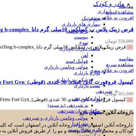
مادر و کودک
مقایسه
بارداری
مشاهده سریع
افزودن به علاقه مندی
پروبیوتیک
بیماری های بارداری
قرص زینک پلاس ب کمپلکس 10میلی گرم دانا_zinkplus10mg b-complex
ترک پوست
یبوست
356,000
تومان
تهوع
قرص زینک پلاس ب کمپلکس 10میلی گرم دانا_zinkplus10mg b-complex عدد
مکمل دوران بارداری
آهن
مقایسه
فولیک اسید
مشاهده سریع
مولتی ویتامین بارداری
افزودن به علاقه مندی
لوازم بارداری
شکم بند بارداری
کپسول فروفورت گاین عبیدی 30 عددی (قوطی)_Ferro Fort Gyn
تست بارداری
شیردهی
561,000
تومان
لوازم شیردهی
کپسول فروفورت گاین عبیدی 30 عددی (قوطی)_Ferro Fort Gyn عدد
پد شیردهی (پد سینه)
مکمل دوران شیردهی
داروخانه آنلاین اصفهان دارو
مولتی ویتامین بارداری و شیردهی
شیرافزا
داروخانه آنلاین اصفهان دارو ،داروخانه آنلاین در اصفهان است که ک
کرم شقاق سینه
کودکان و محصولات زیبایی پوست و مو را از طریق فروش آنلاین به 
ترک پوست