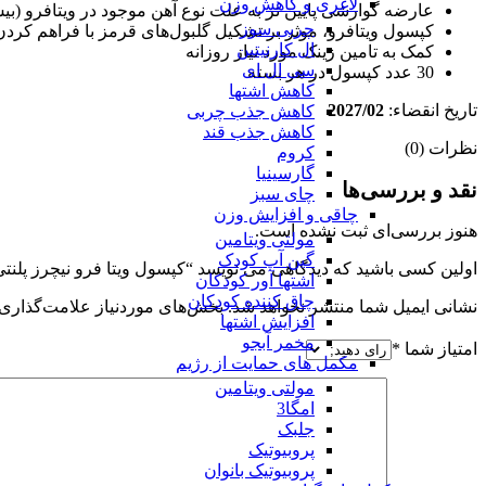
لاغری و کاهش وزن
عارضه گوارشی پایین تر به علت نوع آهن موجود در ویتافرو (ب
چربی سوز
کپسول ویتافرو، موثر بر تشکیل گلبول‌های قرمز با فراهم کردن ویتامین
ال کارنیتین
کمک به تامین زینک مورد نیاز روزانه
سی ال ای
30 عدد کپسول در هر بسته
کاهش اشتها
تاریخ انقضاء:
2027/02
کاهش جذب چربی
کاهش جذب قند
نظرات (0)
کروم
گارسینیا
نقد و بررسی‌ها
چای سبز
چاقی و افزایش وزن
هنوز بررسی‌ای ثبت نشده است.
مولتی ویتامین
گین آپ کودک
اولین کسی باشید که دیدگاهی می نویسد “کپسول ویتا فرو نیچرز پلنتی_atures Plenty Vita Ferro
اشتها آور کودکان
چاق کننده کودکان
نشانی ایمیل شما منتشر نخواهد شد.
بخش‌های موردنیاز علامت‌گذاری 
افزایش اشتها
مخمر آبجو
امتیاز شما
*
مکمل های حمایت از رژیم
مولتی ویتامین
امگا3
جلبک
پروبیوتیک
پروبیوتیک بانوان