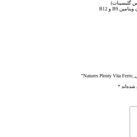
یس گلیسینات)
 B9 و B12
N”
شده‌اند
*