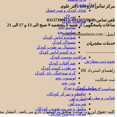
کودک و نوزاد
مرکز تماس داروخانه دکتر علوی
غذای کودک و شیرخشک
سرلاک
تلفن تماس:09133329640- 03137390013
بهداشت کودک
ساعات پاسخگویی: از شنبه تا پنجشنبه 9 صبح الی 13 و 17 الی 21
شامپو بچه
صابون بچه
ایمیل : info@esfahandaroo.com
شوینده لباس کودک
مسواک کودک
خدمات مشتریان
دستمال مرطوب کودک
نرم کننده لباس کودک
———————
مراقبت پوست کودک
نحوه ثبت سفارش
ضد آفتاب کودک
مرطوب کننده کودک
راهنمای استرداد کالا
کرم سوختگی پای کودک
لوسیون بچه
ثبت شکایت
پودر بچه
مکمل کودک و نوزاد
سیاست حریم خصوصی
حافظه و تمرکز کودکان
قوانین و مقررات
قطره آهن
شربت آهن
مکمل و شربت تقویتی کودکان
کلیه حقوق این وب سایت متعلق به اصفهان دارو می باشد . انتشار مطا
مولتی ویتامین کودکان
جستجو