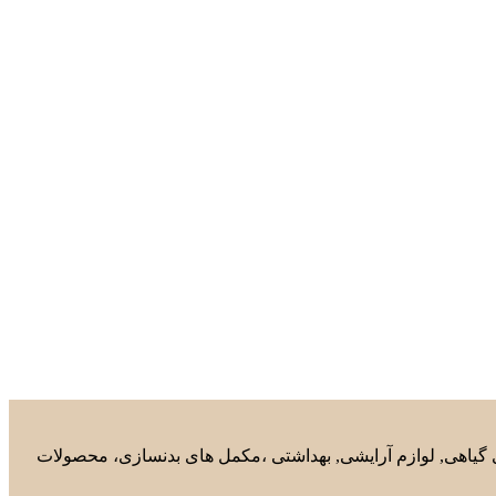
های گیاهی, لوازم آرایشی, بهداشتی ،مکمل های بدنسازی، محصولات