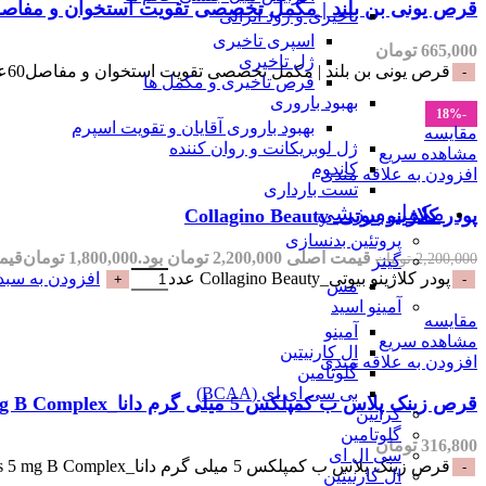
قرص یونی بن بلند | مکمل تخصصی تقویت استخوان و مفاصل60عددی_ibone Blend
تاخیری و زود انزالی
اسپری تاخیری
665,000
تومان
ژل تاخیری
قرص یونی بن بلند | مکمل تخصصی تقویت استخوان و مفاصل60عددی_Unibone Blend عدد
قرص تاخیری و مکمل ها
بهبود باروری
-18%
بهبود باروری آقایان و تقویت اسپرم
مقایسه
ژل لوبریکانت و روان کننده
مشاهده سریع
کاندوم
افزودن به علاقه مندی
تست بارداری
مکمل ورزشی
پودر کلاژینو بیوتی_Collagino Beauty
پروتئین بدنسازی
قیمت اصلی 2,200,000 تومان بود.
1,800,000
تومان
قیمت فعل
2,200,000
تومان
گینر
پودر کلاژینو بیوتی_Collagino Beauty عدد
افزودن به سبد
مس
آمینو اسید
مقایسه
آمینو
مشاهده سریع
ال کارنیتین
افزودن به علاقه مندی
گلوتامین
بی سی ای ای (BCAA)
قرص زینک پلاس ب کمپلکس 5 میلی گرم دانا_Daana Zinc Plus 5 mg B Complex
کراتین
گلوتامین
316,800
تومان
سی ال ای
قرص زینک پلاس ب کمپلکس 5 میلی گرم دانا_Daana Zinc Plus 5 mg B Complex عدد
ال کارنیتین